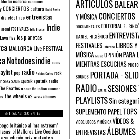
ARTÍCULOS
BALEAR
bn mallorca
blur
canciones
CONCIERTOS
y
cultura
David Bowie
CONCIERTOS
entrevistas
Y MÚSICA
 día eléctrico
Indie
EDITORIAL
EL RINC
DOCUMENTALES
FESTIVALES
 gremi
folk
hipster
ENTREVIST
los planetas
DANIEL HIGIÉNICO
Lava fizz
FESTIVALES
LIBROS Y
rca
MALLORCA LIve FESTIVAL
Interview
PARA 
MÚSICA
OPINIÓN
ca
Music
Notodoesindie
MIENTRAS ESCUCHAS
oasis
PHOTO
radio
aylist
PORTADA - SLID
pop
rock
Relatos Cortos
SOUNDS
sputnik radio
or
sputnik
SEXY SADIE
RADIO
SESIONES 
The Beatles
the indian summer
the cure
SERIES
the wheels
u2
álbumes
ns
PLAYLISTS
verano
Sin categor
TOPS
SUPLEMENTO PAPEL
ENTRADAS RECIENTES
VÍDEOS &
VIDEOJUEGOS Y MÚSICA
pogo británico al ‘mainstream’
ÁLBUMES
asas: el Mallorca Live Occident
ENTREVISTAS
a su edición más mutante y