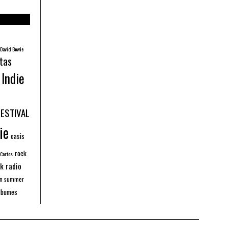
David Bowie
tas
Indie
FESTIVAL
ie
oasis
rock
 Cortos
k radio
an summer
lbumes