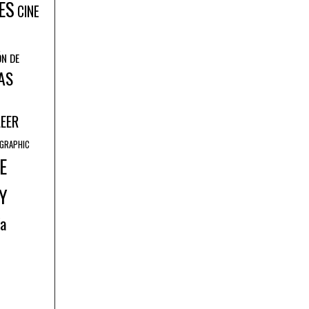
ES
CINE
ÓN DE
AS
LEER
GRAPHIC
E
Y
ía