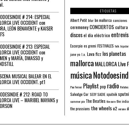
al.
ETIQUETAS
ODOESINDIE # 214: ESPECIAL
Albert Petit
bn mallorca
blur
canciones
LORCA LIVE OCCIDENT con
CONCIERTOS
ceremoney
cultura
RA, LEÓN BENAVENTE y KAISER
entrevis
EFS
discos
el día eléctrico
Escorpio
FESTIVALES
ODOESINDIE # 213: ESPECIAL
es gremi
folk
hipster
LORCA LIVE OCCIDENT con
los planetas
Lava fizz
jane yo
l.a.
MEN y MARÍA, DMASSO y
mallorca
MALLORCA LIve 
NDSTILL
música
Notodoesind
ESCENA MUSICAL BALEAR EN EL
LORCA LIVE OCCIDENT. pt1
radio
Playlist
pop
Pau Forner
Relatos
sputni
ODESINDIE # 212: ROAD TO
Salvatge Cor
sputnik
SEXY SADIE
LORCA LIVE – MARIBEL MAYANS y
The Beatles
the indi
summer pie
the cure
 ORSON
the wheels
u2
á
the prussians
verano