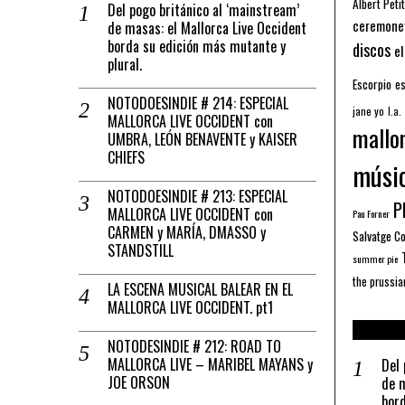
Albert Petit
Del pogo británico al ‘mainstream’
ceremone
de masas: el Mallorca Live Occident
borda su edición más mutante y
discos
el
plural.
Escorpio
es
NOTODOESINDIE # 214: ESPECIAL
jane yo
l.a.
MALLORCA LIVE OCCIDENT con
mallo
UMBRA, LEÓN BENAVENTE y KAISER
CHIEFS
músi
NOTODOESINDIE # 213: ESPECIAL
Pl
MALLORCA LIVE OCCIDENT con
Pau Forner
CARMEN y MARÍA, DMASSO y
Salvatge C
STANDSTILL
summer pie
the prussia
LA ESCENA MUSICAL BALEAR EN EL
MALLORCA LIVE OCCIDENT. pt1
NOTODESINDIE # 212: ROAD TO
MALLORCA LIVE – MARIBEL MAYANS y
Del 
JOE ORSON
de m
bord