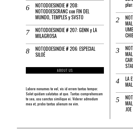
plur
NOTODOESINDIE # 208:
NOTODOESCRANC con FIN DEL
MUNDO, TEMPLES y SVSTO
NOT
MAL
UMB
NOTODOESINDIE # 207: GENN y LA
CHI
MILAGROSA
NOT
NOTODOESINDIE # 206: ESPECIAL
MAL
SILOÉ
CAR
STA
ABOUT US
LA 
MAL
Labore nonumes te vel, vis id errem tantas tempor.
Solet quidam salutatus at quo. Tantas comprehensam
NOT
te sea, usu sanctus similique ei. Viderer admodum
MAL
mea et, probo tantas alienum ne vim.
JOE