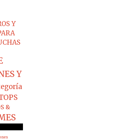
ROS Y
PARA
CUCHAS
E
NES Y
tegoría
TOPS
S &
MES
ones