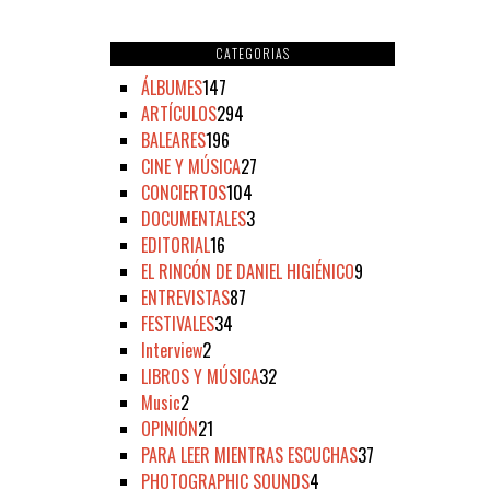
CATEGORIAS
ÁLBUMES
147
ARTÍCULOS
294
BALEARES
196
CINE Y MÚSICA
27
CONCIERTOS
104
DOCUMENTALES
3
EDITORIAL
16
EL RINCÓN DE DANIEL HIGIÉNICO
9
ENTREVISTAS
87
FESTIVALES
34
Interview
2
LIBROS Y MÚSICA
32
Music
2
OPINIÓN
21
PARA LEER MIENTRAS ESCUCHAS
37
PHOTOGRAPHIC SOUNDS
4