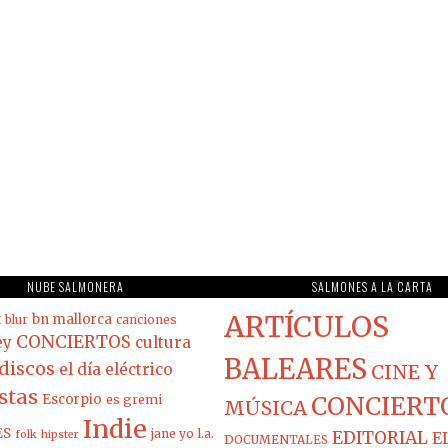
NUBE SALMONERA
SALMONES A LA CARTA
ARTÍCULOS
t
bn mallorca
blur
canciones
CONCIERTOS
ey
cultura
BALEARES
discos
el día eléctrico
CINE Y
stas
Escorpio
es gremi
CONCIERT
MÚSICA
Indie
ES
jane yo
l.a.
EDITORIAL
folk
hipster
E
DOCUMENTALES