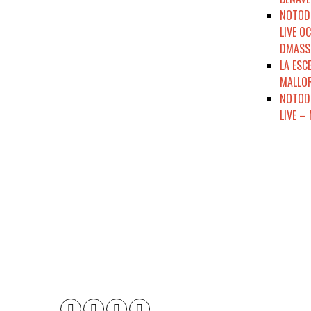
NOTODO
LIVE O
DMASSO
LA ESC
MALLOR
NOTODE
LIVE –