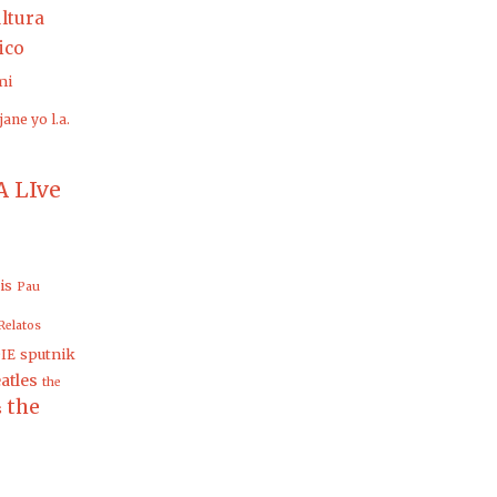
ltura
rico
mi
jane yo
l.a.
 LIve
is
Pau
Relatos
sputnik
IE
atles
the
the
s