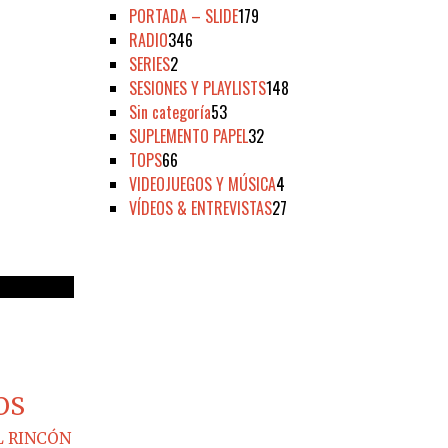
PORTADA – SLIDE
179
RADIO
346
SERIES
2
SESIONES Y PLAYLISTS
148
Sin categoría
53
SUPLEMENTO PAPEL
32
TOPS
66
VIDEOJUEGOS Y MÚSICA
4
VÍDEOS & ENTREVISTAS
27
OS
L RINCÓN