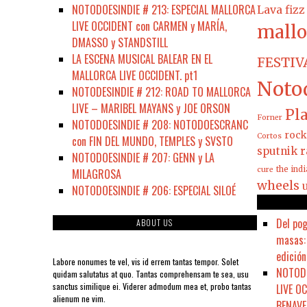
NOTODOESINDIE # 213: ESPECIAL MALLORCA
Lava fizz
LIVE OCCIDENT con CARMEN y MARÍA,
mallo
DMASSO y STANDSTILL
LA ESCENA MUSICAL BALEAR EN EL
FESTIV
MALLORCA LIVE OCCIDENT. pt1
Noto
NOTODESINDIE # 212: ROAD TO MALLORCA
LIVE – MARIBEL MAYANS y JOE ORSON
Pla
Forner
NOTODOESINDIE # 208: NOTODOESCRANC
rock
Cortos
con FIN DEL MUNDO, TEMPLES y SVSTO
sputnik r
NOTODOESINDIE # 207: GENN y LA
the ind
cure
MILAGROSA
wheels
NOTODOESINDIE # 206: ESPECIAL SILOÉ
Del pog
ABOUT US
masas: 
edición
Labore nonumes te vel, vis id errem tantas tempor. Solet
NOTODO
quidam salutatus at quo. Tantas comprehensam te sea, usu
sanctus similique ei. Viderer admodum mea et, probo tantas
LIVE O
alienum ne vim.
BENAVE