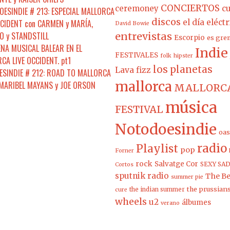
CONCIERTOS
ceremoney
cu
ESINDIE # 213: ESPECIAL MALLORCA
discos
CCIDENT con CARMEN y MARÍA,
el día eléct
David Bowie
 y STANDSTILL
entrevistas
Escorpio
es gre
ENA MUSICAL BALEAR EN EL
Indie
FESTIVALES
folk
hipster
CA LIVE OCCIDENT. pt1
los planetas
Lava fizz
SINDIE # 212: ROAD TO MALLORCA
mallorca
 MARIBEL MAYANS y JOE ORSON
MALLORCA
música
FESTIVAL
Notodoesindie
oas
radio
Playlist
pop
Forner
rock
Salvatge Cor
SEXY SAD
Cortos
sputnik radio
The Be
summer pie
the prussian
the indian summer
cure
wheels
u2
álbumes
verano