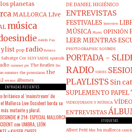
los planetas
DE DANIEL HIGIÉNICO
ENTREVISTAS
rca
MALLORCA LIve
FESTIVALES
LIB
música
Interview
AL
MÚSICA
OPINIÓN
Music
doesindie
LEER MIENTRAS ES
oasis
Pau
radio
ylist
PHOTOGRAPHIC SOUNDS
pop
Relatos
PORTADA - SLID
Salvatge Cor
sputnik
SEXY SADIE
adio
The Beatles
summer pie
the
RADIO
SESIO
the
the prussians
SERIES
ian summer
PLAYLISTS
u2
álbumes
Sin ca
verano
ENTRADAS RECIENTES
SUPLEMENTO PAPEL
o británico al ‘mainstream’ de
VÍDEO
el Mallorca Live Occident borda su
VIDEOJUEGOS Y MÚSICA
 más mutante y plural.
ÁLBU
ENTREVISTAS
ESINDIE # 214: ESPECIAL MALLORCA
ETIQUETAS
CCIDENT con UMBRA, LEÓN
Albert Petit
bn mallorca
NTE y KAISER CHIEFS
blur
canci