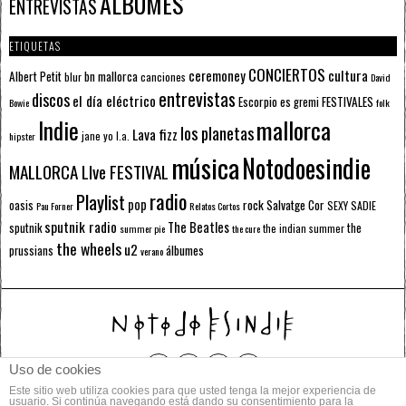
ÁLBUMES
ENTREVISTAS
ETIQUETAS
CONCIERTOS
ceremoney
cultura
Albert Petit
bn mallorca
blur
canciones
David
entrevistas
discos
el día eléctrico
Escorpio
FESTIVALES
es gremi
Bowie
folk
mallorca
Indie
los planetas
Lava fizz
jane yo
l.a.
hipster
música
Notodoesindie
MALLORCA LIve FESTIVAL
radio
Playlist
pop
rock
Salvatge Cor
oasis
SEXY SADIE
Pau Forner
Relatos Cortos
sputnik radio
The Beatles
sputnik
the
the indian summer
summer pie
the cure
the wheels
u2
álbumes
prussians
verano
Uso de cookies
Este sitio web utiliza cookies para que usted tenga la mejor experiencia de
© 2014 Todos los derechos reservados.
usuario. Si continúa navegando está dando su consentimiento para la