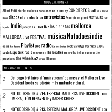
NUBE SALMONERA
CONCIERTOS
ceremoney
cultura
Albert Petit
bn mallorca
blur
canciones
David
entrevistas
discos
el día eléctrico
Escorpio
FESTIVALES
es gremi
Bowie
folk
mallorca
Indie
los planetas
Lava fizz
jane yo
l.a.
hipster
música
Notodoesindie
MALLORCA LIve FESTIVAL
radio
Playlist
pop
rock
Salvatge Cor
oasis
SEXY SADIE
Pau Forner
Relatos Cortos
sputnik radio
The Beatles
sputnik
the
the indian summer
summer pie
the cure
the wheels
u2
álbumes
prussians
verano
ENTRADAS RECIENTES
Del pogo británico al ‘mainstream’ de masas: el Mallorca Live
Occident borda su edición más mutante y plural.
NOTODOESINDIE # 214: ESPECIAL MALLORCA LIVE OCCIDENT con
UMBRA, LEÓN BENAVENTE y KAISER CHIEFS
NOTODOESINDIE # 213: ESPECIAL MALLORCA LIVE OCCIDENT con