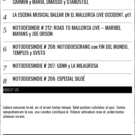
CARMEN y MARÍA, DMASSO y STANDSTILL
LA ESCENA MUSICAL BALEAR EN EL MALLORCA LIVE OCCIDENT. pt1
NOTODESINDIE # 212: ROAD TO MALLORCA LIVE – MARIBEL
MAYANS y JOE ORSON
NOTODOESINDIE # 208: NOTODOESCRANC con FIN DEL MUNDO,
TEMPLES y SVSTO
NOTODOESINDIE # 207: GENN y LA MILAGROSA
NOTODOESINDIE # 206: ESPECIAL SILOÉ
ABOUT US
Labore nonumes te vel, vis id errem tantas tempor. Solet quidam salutatus at quo. Tantas
comprehensam te sea, usu sanctus similique ei. Viderer admodum mea et, probo tantas
alienum ne vim.