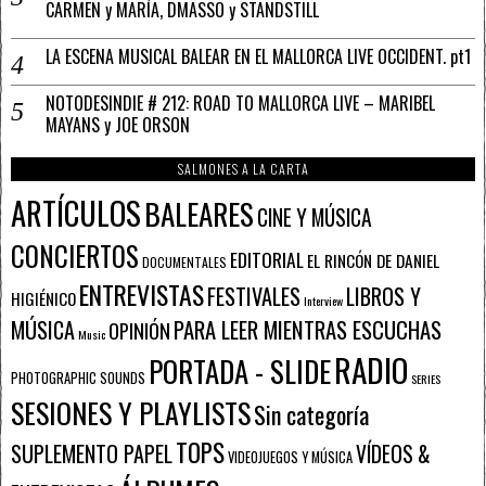
CARMEN y MARÍA, DMASSO y STANDSTILL
LA ESCENA MUSICAL BALEAR EN EL MALLORCA LIVE OCCIDENT. pt1
NOTODESINDIE # 212: ROAD TO MALLORCA LIVE – MARIBEL
MAYANS y JOE ORSON
SALMONES A LA CARTA
ARTÍCULOS
BALEARES
CINE Y MÚSICA
CONCIERTOS
EDITORIAL
EL RINCÓN DE DANIEL
DOCUMENTALES
ENTREVISTAS
FESTIVALES
LIBROS Y
HIGIÉNICO
Interview
PARA LEER MIENTRAS ESCUCHAS
MÚSICA
OPINIÓN
Music
RADIO
PORTADA - SLIDE
PHOTOGRAPHIC SOUNDS
SERIES
SESIONES Y PLAYLISTS
Sin categoría
TOPS
SUPLEMENTO PAPEL
VÍDEOS &
VIDEOJUEGOS Y MÚSICA