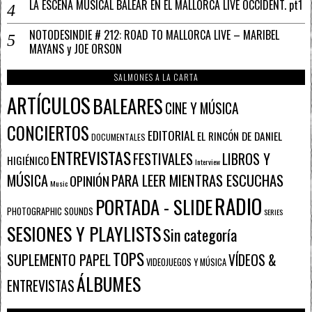
LA ESCENA MUSICAL BALEAR EN EL MALLORCA LIVE OCCIDENT. pt1
NOTODESINDIE # 212: ROAD TO MALLORCA LIVE – MARIBEL
MAYANS y JOE ORSON
SALMONES A LA CARTA
ARTÍCULOS
BALEARES
CINE Y MÚSICA
CONCIERTOS
EDITORIAL
EL RINCÓN DE DANIEL
DOCUMENTALES
ENTREVISTAS
FESTIVALES
LIBROS Y
HIGIÉNICO
Interview
PARA LEER MIENTRAS ESCUCHAS
MÚSICA
OPINIÓN
Music
RADIO
PORTADA - SLIDE
PHOTOGRAPHIC SOUNDS
SERIES
SESIONES Y PLAYLISTS
Sin categoría
TOPS
SUPLEMENTO PAPEL
VÍDEOS &
VIDEOJUEGOS Y MÚSICA
ÁLBUMES
ENTREVISTAS