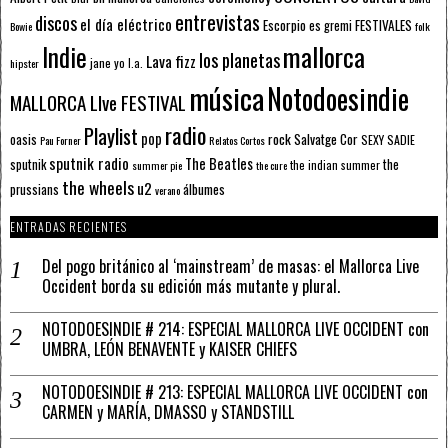
entrevistas
discos
el día eléctrico
Escorpio
FESTIVALES
es gremi
Bowie
folk
mallorca
Indie
los planetas
Lava fizz
jane yo
l.a.
hipster
música
Notodoesindie
MALLORCA LIve FESTIVAL
radio
Playlist
pop
rock
Salvatge Cor
oasis
SEXY SADIE
Pau Forner
Relatos Cortos
sputnik radio
The Beatles
sputnik
the
the indian summer
summer pie
the cure
the wheels
u2
álbumes
prussians
verano
ENTRADAS RECIENTES
Del pogo británico al ‘mainstream’ de masas: el Mallorca Live
Occident borda su edición más mutante y plural.
NOTODOESINDIE # 214: ESPECIAL MALLORCA LIVE OCCIDENT con
UMBRA, LEÓN BENAVENTE y KAISER CHIEFS
NOTODOESINDIE # 213: ESPECIAL MALLORCA LIVE OCCIDENT con
CARMEN y MARÍA, DMASSO y STANDSTILL