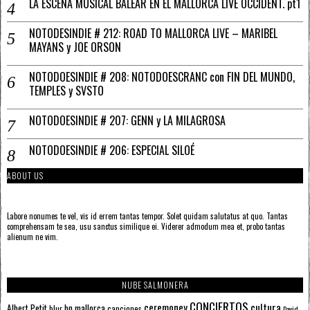
LA ESCENA MUSICAL BALEAR EN EL MALLORCA LIVE OCCIDENT. pt1
NOTODESINDIE # 212: ROAD TO MALLORCA LIVE – MARIBEL
MAYANS y JOE ORSON
NOTODOESINDIE # 208: NOTODOESCRANC con FIN DEL MUNDO,
TEMPLES y SVSTO
NOTODOESINDIE # 207: GENN y LA MILAGROSA
NOTODOESINDIE # 206: ESPECIAL SILOÉ
ABOUT US
Labore nonumes te vel, vis id errem tantas tempor. Solet quidam salutatus at quo. Tantas
comprehensam te sea, usu sanctus similique ei. Viderer admodum mea et, probo tantas
alienum ne vim.
NUBE SALMONERA
CONCIERTOS
ceremoney
cultura
Albert Petit
bn mallorca
blur
canciones
David