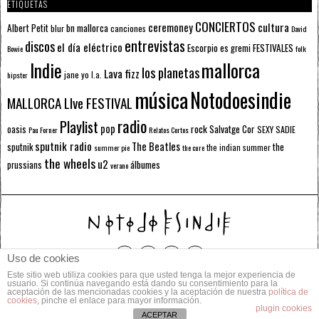
ETIQUETAS
CONCIERTOS
ceremoney
cultura
Albert Petit
bn mallorca
blur
canciones
David
entrevistas
discos
el día eléctrico
Escorpio
FESTIVALES
es gremi
Bowie
folk
mallorca
Indie
los planetas
Lava fizz
jane yo
l.a.
hipster
música
Notodoesindie
MALLORCA LIve FESTIVAL
radio
Playlist
pop
rock
Salvatge Cor
oasis
SEXY SADIE
Pau Forner
Relatos Cortos
sputnik radio
The Beatles
sputnik
the
the indian summer
summer pie
the cure
the wheels
u2
álbumes
prussians
verano
Uso de cookies
Este sitio web utiliza cookies para que usted tenga la mejor experiencia de
© 2014 Todos los derechos reservados.
usuario. Si continúa navegando está dando su consentimiento para la
aceptación de las mencionadas cookies y la aceptación de nuestra
política de
cookies
, pinche el enlace para mayor información.
POLÍTICA DE PRIVACIDAD
CONTACTO
plugin cookies
ACEPTAR