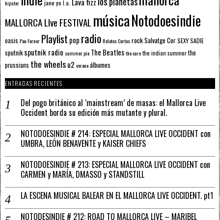
los planetas
Lava fizz
jane yo
l.a.
hipster
música
Notodoesindie
MALLORCA LIve FESTIVAL
radio
Playlist
pop
rock
Salvatge Cor
oasis
SEXY SADIE
Pau Forner
Relatos Cortos
sputnik radio
The Beatles
sputnik
the
the indian summer
summer pie
the cure
the wheels
u2
álbumes
prussians
verano
ENTRADAS RECIENTES
Del pogo británico al ‘mainstream’ de masas: el Mallorca Live
Occident borda su edición más mutante y plural.
NOTODOESINDIE # 214: ESPECIAL MALLORCA LIVE OCCIDENT con
UMBRA, LEÓN BENAVENTE y KAISER CHIEFS
NOTODOESINDIE # 213: ESPECIAL MALLORCA LIVE OCCIDENT con
CARMEN y MARÍA, DMASSO y STANDSTILL
LA ESCENA MUSICAL BALEAR EN EL MALLORCA LIVE OCCIDENT. pt1
NOTODESINDIE # 212: ROAD TO MALLORCA LIVE – MARIBEL