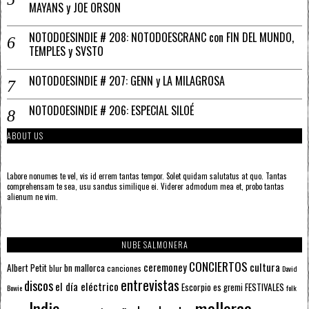
MAYANS y JOE ORSON
NOTODOESINDIE # 208: NOTODOESCRANC con FIN DEL MUNDO,
TEMPLES y SVSTO
NOTODOESINDIE # 207: GENN y LA MILAGROSA
NOTODOESINDIE # 206: ESPECIAL SILOÉ
ABOUT US
Labore nonumes te vel, vis id errem tantas tempor. Solet quidam salutatus at quo. Tantas
comprehensam te sea, usu sanctus similique ei. Viderer admodum mea et, probo tantas
alienum ne vim.
NUBE SALMONERA
CONCIERTOS
ceremoney
cultura
Albert Petit
bn mallorca
blur
canciones
David
entrevistas
discos
el día eléctrico
Escorpio
FESTIVALES
es gremi
Bowie
folk
mallorca
Indie