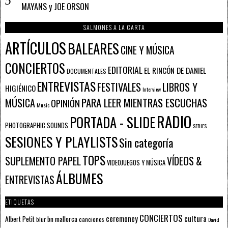
MAYANS y JOE ORSON
SALMONES A LA CARTA
ARTÍCULOS
BALEARES
CINE Y MÚSICA
CONCIERTOS
EDITORIAL
EL RINCÓN DE DANIEL
DOCUMENTALES
ENTREVISTAS
FESTIVALES
LIBROS Y
HIGIÉNICO
Interview
PARA LEER MIENTRAS ESCUCHAS
MÚSICA
OPINIÓN
Music
RADIO
PORTADA - SLIDE
PHOTOGRAPHIC SOUNDS
SERIES
SESIONES Y PLAYLISTS
Sin categoría
TOPS
SUPLEMENTO PAPEL
VÍDEOS &
VIDEOJUEGOS Y MÚSICA
ÁLBUMES
ENTREVISTAS
ETIQUETAS
CONCIERTOS
ceremoney
cultura
Albert Petit
bn mallorca
blur
canciones
David