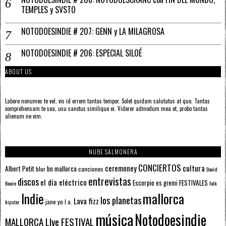
TEMPLES y SVSTO
NOTODOESINDIE # 207: GENN y LA MILAGROSA
NOTODOESINDIE # 206: ESPECIAL SILOÉ
ABOUT US
Labore nonumes te vel, vis id errem tantas tempor. Solet quidam salutatus at quo. Tantas
comprehensam te sea, usu sanctus similique ei. Viderer admodum mea et, probo tantas
alienum ne vim.
NUBE SALMONERA
CONCIERTOS
ceremoney
cultura
Albert Petit
bn mallorca
blur
canciones
David
entrevistas
discos
el día eléctrico
Escorpio
FESTIVALES
es gremi
Bowie
folk
mallorca
Indie
los planetas
Lava fizz
jane yo
l.a.
hipster
música
Notodoesindie
MALLORCA LIve FESTIVAL