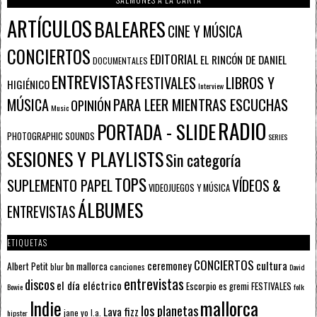
ARTÍCULOS
BALEARES
CINE Y MÚSICA
CONCIERTOS
EDITORIAL
EL RINCÓN DE DANIEL
DOCUMENTALES
ENTREVISTAS
FESTIVALES
LIBROS Y
HIGIÉNICO
Interview
PARA LEER MIENTRAS ESCUCHAS
MÚSICA
OPINIÓN
Music
RADIO
PORTADA - SLIDE
PHOTOGRAPHIC SOUNDS
SERIES
SESIONES Y PLAYLISTS
Sin categoría
TOPS
SUPLEMENTO PAPEL
VÍDEOS &
VIDEOJUEGOS Y MÚSICA
ÁLBUMES
ENTREVISTAS
ETIQUETAS
CONCIERTOS
ceremoney
cultura
Albert Petit
bn mallorca
blur
canciones
David
entrevistas
discos
el día eléctrico
Escorpio
FESTIVALES
es gremi
Bowie
folk
mallorca
Indie
los planetas
Lava fizz
jane yo
l.a.
hipster