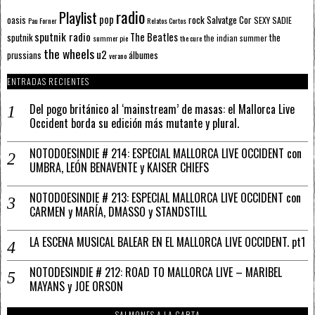
radio
Playlist
pop
rock
Salvatge Cor
oasis
SEXY SADIE
Pau Forner
Relatos Cortos
sputnik radio
The Beatles
sputnik
the
the indian summer
summer pie
the cure
the wheels
u2
álbumes
prussians
verano
ENTRADAS RECIENTES
Del pogo británico al ‘mainstream’ de masas: el Mallorca Live
Occident borda su edición más mutante y plural.
NOTODOESINDIE # 214: ESPECIAL MALLORCA LIVE OCCIDENT con
UMBRA, LEÓN BENAVENTE y KAISER CHIEFS
NOTODOESINDIE # 213: ESPECIAL MALLORCA LIVE OCCIDENT con
CARMEN y MARÍA, DMASSO y STANDSTILL
LA ESCENA MUSICAL BALEAR EN EL MALLORCA LIVE OCCIDENT. pt1
NOTODESINDIE # 212: ROAD TO MALLORCA LIVE – MARIBEL
MAYANS y JOE ORSON
SALMONES A LA CARTA