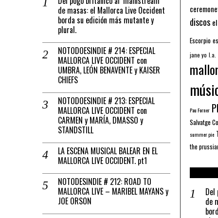
Del pogo británico al ‘mainstream’
ceremone
de masas: el Mallorca Live Occident
borda su edición más mutante y
discos
el
plural.
Escorpio
es
NOTODOESINDIE # 214: ESPECIAL
jane yo
l.a.
MALLORCA LIVE OCCIDENT con
mallo
UMBRA, LEÓN BENAVENTE y KAISER
CHIEFS
músi
NOTODOESINDIE # 213: ESPECIAL
Pl
MALLORCA LIVE OCCIDENT con
Pau Forner
CARMEN y MARÍA, DMASSO y
Salvatge C
STANDSTILL
summer pie
the prussia
LA ESCENA MUSICAL BALEAR EN EL
MALLORCA LIVE OCCIDENT. pt1
NOTODESINDIE # 212: ROAD TO
MALLORCA LIVE – MARIBEL MAYANS y
Del 
JOE ORSON
de m
bord