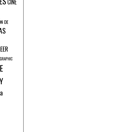
ES
CINE
ÓN DE
AS
LEER
GRAPHIC
E
Y
ía