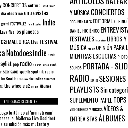
ARTÍCULOS
BALEAR
CONCIERTOS
y
cultura
David Bowie
CONCIERTOS
entrevistas
Y MÚSICA
 día eléctrico
Indie
EDITORIAL
EL RINC
DOCUMENTALES
FESTIVALES
 gremi
folk
hipster
ENTREVIST
los planetas
DANIEL HIGIÉNICO
Lava fizz
FESTIVALES
LIBROS Y
rca
MALLORCA LIve FESTIVAL
Interview
PARA 
MÚSICA
OPINIÓN
ca
Music
Notodoesindie
MIENTRAS ESCUCHAS
oasis
PHOTO
radio
aylist
PORTADA - SLID
pop
rock
Relatos Cortos
SOUNDS
sputnik radio
or
sputnik
SEXY SADIE
RADIO
SESIONES 
The Beatles
the indian summer
the cure
SERIES
the wheels
u2
álbumes
ns
PLAYLISTS
verano
Sin categor
TOPS
SUPLEMENTO PAPEL
ENTRADAS RECIENTES
VÍDEOS &
VIDEOJUEGOS Y MÚSICA
pogo británico al ‘mainstream’
ÁLBUMES
asas: el Mallorca Live Occident
ENTREVISTAS
a su edición más mutante y