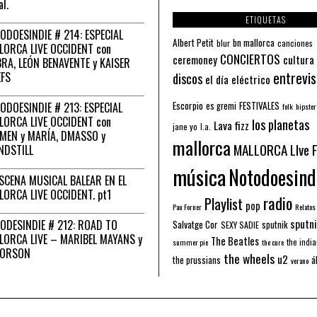
al.
ETIQUETAS
ODOESINDIE # 214: ESPECIAL
Albert Petit
bn mallorca
blur
canciones
LORCA LIVE OCCIDENT con
CONCIERTOS
ceremoney
cultura
RA, LEÓN BENAVENTE y KAISER
entrevis
EFS
discos
el día eléctrico
Escorpio
FESTIVALES
ODOESINDIE # 213: ESPECIAL
es gremi
folk
hipster
LORCA LIVE OCCIDENT con
los planetas
Lava fizz
jane yo
l.a.
MEN y MARÍA, DMASSO y
mallorca
MALLORCA LIve 
NDSTILL
música
Notodoesind
ESCENA MUSICAL BALEAR EN EL
LORCA LIVE OCCIDENT. pt1
radio
Playlist
pop
Pau Forner
Relatos
sputni
ODESINDIE # 212: ROAD TO
Salvatge Cor
sputnik
SEXY SADIE
LORCA LIVE – MARIBEL MAYANS y
The Beatles
the indi
summer pie
the cure
 ORSON
the wheels
u2
á
the prussians
verano