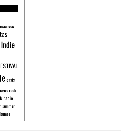
David Bowie
tas
Indie
FESTIVAL
ie
oasis
rock
 Cortos
k radio
an summer
lbumes