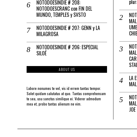
plur
NOTODOESINDIE # 208:
NOTODOESCRANC con FIN DEL
MUNDO, TEMPLES y SVSTO
NOT
MAL
UMB
NOTODOESINDIE # 207: GENN y LA
CHI
MILAGROSA
NOT
NOTODOESINDIE # 206: ESPECIAL
MAL
SILOÉ
CAR
STA
ABOUT US
LA 
MAL
Labore nonumes te vel, vis id errem tantas tempor.
Solet quidam salutatus at quo. Tantas comprehensam
NOT
te sea, usu sanctus similique ei. Viderer admodum
MAL
mea et, probo tantas alienum ne vim.
JOE