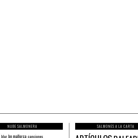
NUBE SALMONERA
SALMONES A LA CARTA
bn mallorca
blur
canciones