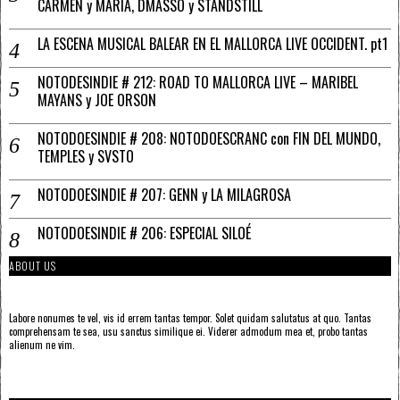
CARMEN y MARÍA, DMASSO y STANDSTILL
LA ESCENA MUSICAL BALEAR EN EL MALLORCA LIVE OCCIDENT. pt1
NOTODESINDIE # 212: ROAD TO MALLORCA LIVE – MARIBEL
MAYANS y JOE ORSON
NOTODOESINDIE # 208: NOTODOESCRANC con FIN DEL MUNDO,
TEMPLES y SVSTO
NOTODOESINDIE # 207: GENN y LA MILAGROSA
NOTODOESINDIE # 206: ESPECIAL SILOÉ
ABOUT US
Labore nonumes te vel, vis id errem tantas tempor. Solet quidam salutatus at quo. Tantas
comprehensam te sea, usu sanctus similique ei. Viderer admodum mea et, probo tantas
alienum ne vim.