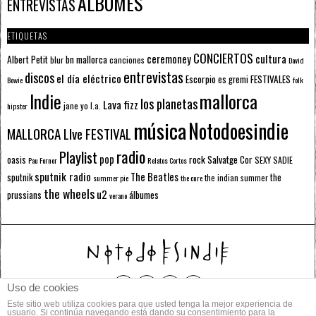
ÁLBUMES
ENTREVISTAS
ETIQUETAS
CONCIERTOS
ceremoney
cultura
Albert Petit
bn mallorca
blur
canciones
David
entrevistas
discos
el día eléctrico
Escorpio
FESTIVALES
es gremi
Bowie
folk
mallorca
Indie
los planetas
Lava fizz
jane yo
l.a.
hipster
música
Notodoesindie
MALLORCA LIve FESTIVAL
radio
Playlist
pop
rock
Salvatge Cor
oasis
SEXY SADIE
Pau Forner
Relatos Cortos
sputnik radio
The Beatles
sputnik
the
the indian summer
summer pie
the cure
the wheels
u2
álbumes
prussians
verano
Uso de cookies
Este sitio web utiliza cookies para que usted tenga la mejor experiencia de
© 2014 Todos los derechos reservados.
usuario. Si continúa navegando está dando su consentimiento para la