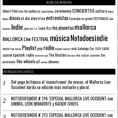
NUBE SALMONERA
CONCIERTOS
ceremoney
cultura
Albert Petit
bn mallorca
blur
canciones
David
entrevistas
discos
el día eléctrico
Escorpio
FESTIVALES
es gremi
Bowie
folk
mallorca
Indie
los planetas
Lava fizz
jane yo
l.a.
hipster
música
Notodoesindie
MALLORCA LIve FESTIVAL
radio
Playlist
pop
rock
Salvatge Cor
oasis
SEXY SADIE
Pau Forner
Relatos Cortos
sputnik radio
The Beatles
sputnik
the
the indian summer
summer pie
the cure
the wheels
u2
álbumes
prussians
verano
ENTRADAS RECIENTES
Del pogo británico al ‘mainstream’ de masas: el Mallorca Live
Occident borda su edición más mutante y plural.
NOTODOESINDIE # 214: ESPECIAL MALLORCA LIVE OCCIDENT con
UMBRA, LEÓN BENAVENTE y KAISER CHIEFS
NOTODOESINDIE # 213: ESPECIAL MALLORCA LIVE OCCIDENT con