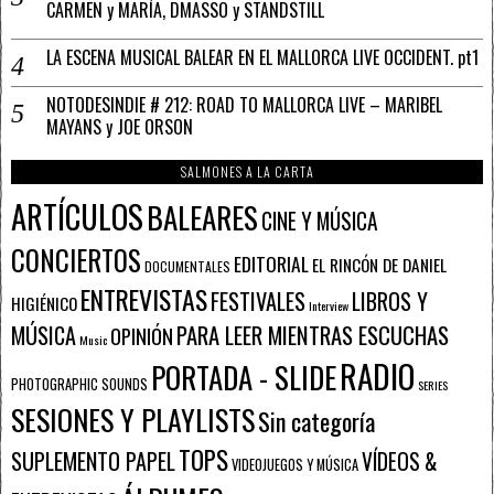
CARMEN y MARÍA, DMASSO y STANDSTILL
LA ESCENA MUSICAL BALEAR EN EL MALLORCA LIVE OCCIDENT. pt1
NOTODESINDIE # 212: ROAD TO MALLORCA LIVE – MARIBEL
MAYANS y JOE ORSON
SALMONES A LA CARTA
ARTÍCULOS
BALEARES
CINE Y MÚSICA
CONCIERTOS
EDITORIAL
EL RINCÓN DE DANIEL
DOCUMENTALES
ENTREVISTAS
FESTIVALES
LIBROS Y
HIGIÉNICO
Interview
PARA LEER MIENTRAS ESCUCHAS
MÚSICA
OPINIÓN
Music
RADIO
PORTADA - SLIDE
PHOTOGRAPHIC SOUNDS
SERIES
SESIONES Y PLAYLISTS
Sin categoría
TOPS
SUPLEMENTO PAPEL
VÍDEOS &
VIDEOJUEGOS Y MÚSICA