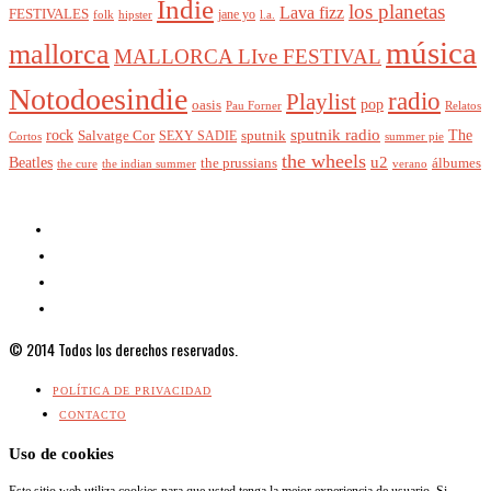
Indie
los planetas
Lava fizz
FESTIVALES
jane yo
l.a.
folk
hipster
música
mallorca
MALLORCA LIve FESTIVAL
Notodoesindie
radio
Playlist
pop
oasis
Pau Forner
Relatos
sputnik radio
The
rock
Salvatge Cor
SEXY SADIE
sputnik
Cortos
summer pie
the wheels
u2
Beatles
álbumes
the prussians
the indian summer
the cure
verano
© 2014 Todos los derechos reservados.
POLÍTICA DE PRIVACIDAD
CONTACTO
Uso de cookies