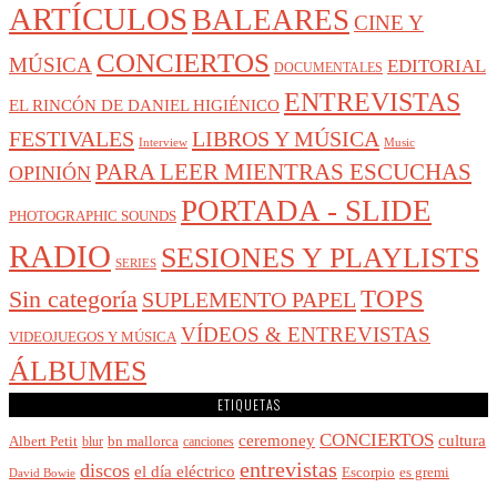
ARTÍCULOS
BALEARES
CINE Y
CONCIERTOS
MÚSICA
EDITORIAL
DOCUMENTALES
ENTREVISTAS
EL RINCÓN DE DANIEL HIGIÉNICO
FESTIVALES
LIBROS Y MÚSICA
Interview
Music
PARA LEER MIENTRAS ESCUCHAS
OPINIÓN
PORTADA - SLIDE
PHOTOGRAPHIC SOUNDS
RADIO
SESIONES Y PLAYLISTS
SERIES
Sin categoría
TOPS
SUPLEMENTO PAPEL
VÍDEOS & ENTREVISTAS
VIDEOJUEGOS Y MÚSICA
ÁLBUMES
ETIQUETAS
CONCIERTOS
cultura
ceremoney
Albert Petit
bn mallorca
blur
canciones
entrevistas
discos
el día eléctrico
Escorpio
es gremi
David Bowie