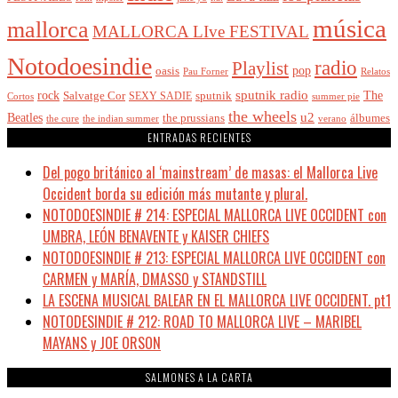
música
mallorca
MALLORCA LIve FESTIVAL
Notodoesindie
radio
Playlist
pop
oasis
Pau Forner
Relatos
sputnik radio
The
rock
Salvatge Cor
SEXY SADIE
sputnik
Cortos
summer pie
the wheels
u2
Beatles
álbumes
the prussians
the indian summer
the cure
verano
ENTRADAS RECIENTES
Del pogo británico al ‘mainstream’ de masas: el Mallorca Live
Occident borda su edición más mutante y plural.
NOTODOESINDIE # 214: ESPECIAL MALLORCA LIVE OCCIDENT con
UMBRA, LEÓN BENAVENTE y KAISER CHIEFS
NOTODOESINDIE # 213: ESPECIAL MALLORCA LIVE OCCIDENT con
CARMEN y MARÍA, DMASSO y STANDSTILL
LA ESCENA MUSICAL BALEAR EN EL MALLORCA LIVE OCCIDENT. pt1
NOTODESINDIE # 212: ROAD TO MALLORCA LIVE – MARIBEL
MAYANS y JOE ORSON
SALMONES A LA CARTA