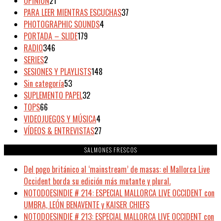
OPINIÓN
21
PARA LEER MIENTRAS ESCUCHAS
37
PHOTOGRAPHIC SOUNDS
4
PORTADA – SLIDE
179
RADIO
346
SERIES
2
SESIONES Y PLAYLISTS
148
Sin categoría
53
SUPLEMENTO PAPEL
32
TOPS
66
VIDEOJUEGOS Y MÚSICA
4
VÍDEOS & ENTREVISTAS
27
SALMONES FRESCOS
Del pogo británico al ‘mainstream’ de masas: el Mallorca Live
Occident borda su edición más mutante y plural.
NOTODOESINDIE # 214: ESPECIAL MALLORCA LIVE OCCIDENT con
UMBRA, LEÓN BENAVENTE y KAISER CHIEFS
NOTODOESINDIE # 213: ESPECIAL MALLORCA LIVE OCCIDENT con