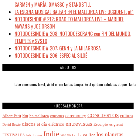
CARMEN y MARÍA, DMASSO y STANDSTILL
LA ESCENA MUSICAL BALEAR EN EL MALLORCA LIVE OCCIDENT. pt1
NOTODESINDIE # 212: ROAD TO MALLORCA LIVE – MARIBEL
MAYANS y JOE ORSON
NOTODOESINDIE # 208: NOTODOESCRANC con FIN DEL MUNDO,
TEMPLES y SVSTO
NOTODOESINDIE # 207: GENN y LA MILAGROSA
NOTODOESINDIE # 206: ESPECIAL SILOÉ
ABOUT US
Labore nonumes te vel, vis id errem tantas tempor. Solet quidam salutatus at quo. Ta
NUBE SALMONERA
CONCIERTOS
cultura
ceremoney
Albert Petit
bn mallorca
blur
canciones
entrevistas
discos
el día eléctrico
Escorpio
es gremi
David Bowie
Indie
los planetas
Lava fizz
FESTIVALES
jane yo
l.a.
folk
hipster