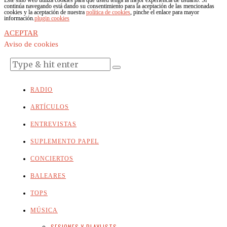
Este sitio web utiliza cookies para que usted tenga la mejor experiencia de usuario. Si
continúa navegando está dando su consentimiento para la aceptación de las mencionadas
cookies y la aceptación de nuestra
política de cookies
, pinche el enlace para mayor
información.
plugin cookies
ACEPTAR
Aviso de cookies
RADIO
ARTÍCULOS
ENTREVISTAS
SUPLEMENTO PAPEL
CONCIERTOS
BALEARES
TOPS
MÚSICA
SESIONES Y PLAYLISTS