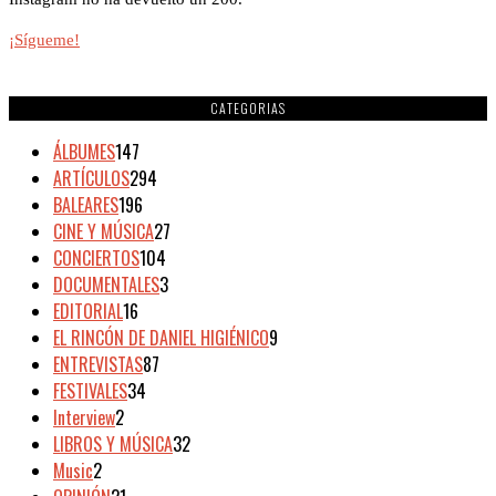
¡Sígueme!
CATEGORIAS
ÁLBUMES
147
ARTÍCULOS
294
BALEARES
196
CINE Y MÚSICA
27
CONCIERTOS
104
DOCUMENTALES
3
EDITORIAL
16
EL RINCÓN DE DANIEL HIGIÉNICO
9
ENTREVISTAS
87
FESTIVALES
34
Interview
2
LIBROS Y MÚSICA
32
Music
2