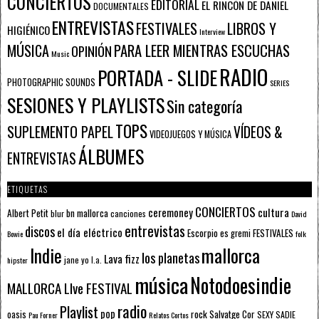
CONCIERTOS
EDITORIAL
EL RINCÓN DE DANIEL
DOCUMENTALES
ENTREVISTAS
FESTIVALES
LIBROS Y
HIGIÉNICO
Interview
PARA LEER MIENTRAS ESCUCHAS
MÚSICA
OPINIÓN
Music
RADIO
PORTADA - SLIDE
PHOTOGRAPHIC SOUNDS
SERIES
SESIONES Y PLAYLISTS
Sin categoría
TOPS
SUPLEMENTO PAPEL
VÍDEOS &
VIDEOJUEGOS Y MÚSICA
ÁLBUMES
ENTREVISTAS
ETIQUETAS
CONCIERTOS
ceremoney
cultura
Albert Petit
bn mallorca
blur
canciones
David
entrevistas
discos
el día eléctrico
Escorpio
FESTIVALES
es gremi
Bowie
folk
mallorca
Indie
los planetas
Lava fizz
jane yo
l.a.
hipster
música
Notodoesindie
MALLORCA LIve FESTIVAL
radio
Playlist
pop
rock
Salvatge Cor
oasis
SEXY SADIE
Pau Forner
Relatos Cortos