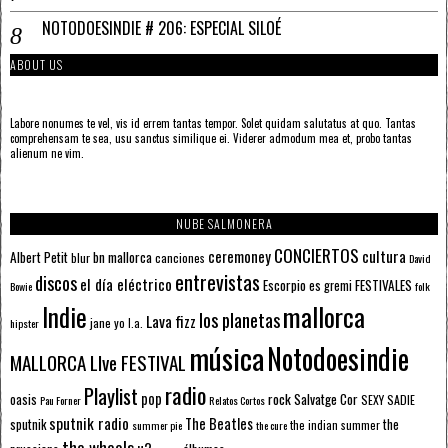
NOTODOESINDIE # 206: ESPECIAL SILOÉ
ABOUT US
Labore nonumes te vel, vis id errem tantas tempor. Solet quidam salutatus at quo. Tantas
comprehensam te sea, usu sanctus similique ei. Viderer admodum mea et, probo tantas
alienum ne vim.
NUBE SALMONERA
CONCIERTOS
ceremoney
cultura
Albert Petit
bn mallorca
blur
canciones
David
entrevistas
discos
el día eléctrico
Escorpio
FESTIVALES
es gremi
Bowie
folk
mallorca
Indie
los planetas
Lava fizz
jane yo
l.a.
hipster
música
Notodoesindie
MALLORCA LIve FESTIVAL
radio
Playlist
pop
rock
Salvatge Cor
oasis
SEXY SADIE
Pau Forner
Relatos Cortos
sputnik radio
The Beatles
sputnik
the
the indian summer
summer pie
the cure
the wheels
u2