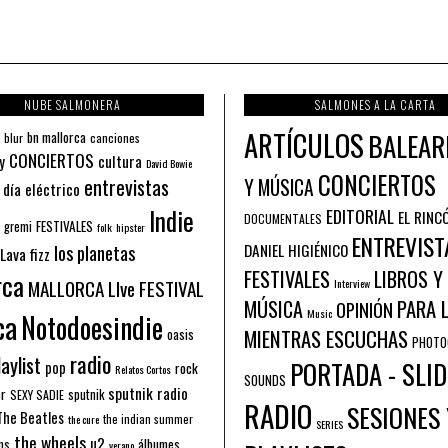
NUBE SALMONERA
SALMONES A LA CARTA
ARTÍCULOS
BALEAR
bn mallorca
blur
canciones
CONCIERTOS
y
cultura
David Bowie
CONCIERTOS
entrevistas
Y MÚSICA
 día eléctrico
Indie
EDITORIAL
EL RINC
DOCUMENTALES
FESTIVALES
 gremi
folk
hipster
ENTREVIST
los planetas
DANIEL HIGIÉNICO
Lava fizz
FESTIVALES
LIBROS Y
rca
MALLORCA LIve FESTIVAL
Interview
PARA 
MÚSICA
OPINIÓN
ca
Music
Notodoesindie
MIENTRAS ESCUCHAS
oasis
PHOTO
radio
aylist
PORTADA - SLID
pop
rock
Relatos Cortos
SOUNDS
sputnik radio
or
sputnik
SEXY SADIE
RADIO
SESIONES 
The Beatles
the indian summer
the cure
SERIES
the wheels
u2
álbumes
ns
verano