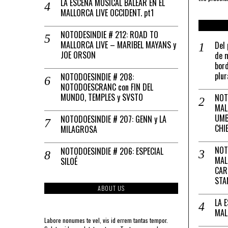
LA ESCENA MUSICAL BALEAR EN EL
MALLORCA LIVE OCCIDENT. pt1
NOTODESINDIE # 212: ROAD TO
MALLORCA LIVE – MARIBEL MAYANS y
Del 
JOE ORSON
de m
bord
plur
NOTODOESINDIE # 208:
NOTODOESCRANC con FIN DEL
MUNDO, TEMPLES y SVSTO
NOT
MAL
UMB
NOTODOESINDIE # 207: GENN y LA
CHI
MILAGROSA
NOT
NOTODOESINDIE # 206: ESPECIAL
MAL
SILOÉ
CAR
STA
ABOUT US
LA 
MAL
Labore nonumes te vel, vis id errem tantas tempor.