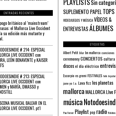
PLAYLISTS
Sin categor
TOPS
SUPLEMENTO PAPEL
ENTRADAS RECIENTES
VÍDEOS &
VIDEOJUEGOS Y MÚSICA
pogo británico al ‘mainstream’
ÁLBUMES
asas: el Mallorca Live Occident
ENTREVISTAS
a su edición más mutante y
al.
ETIQUETAS
ODOESINDIE # 214: ESPECIAL
Albert Petit
bn mallorca
blur
canciones
LORCA LIVE OCCIDENT con
CONCIERTOS
ceremoney
cultura
RA, LEÓN BENAVENTE y KAISER
entrevis
EFS
discos
el día eléctrico
Escorpio
FESTIVALES
ODOESINDIE # 213: ESPECIAL
es gremi
folk
hipster
LORCA LIVE OCCIDENT con
los planetas
Lava fizz
jane yo
l.a.
MEN y MARÍA, DMASSO y
mallorca
MALLORCA LIve 
NDSTILL
música
Notodoesind
ESCENA MUSICAL BALEAR EN EL
LORCA LIVE OCCIDENT. pt1
radio
Playlist
pop
Pau Forner
Relatos