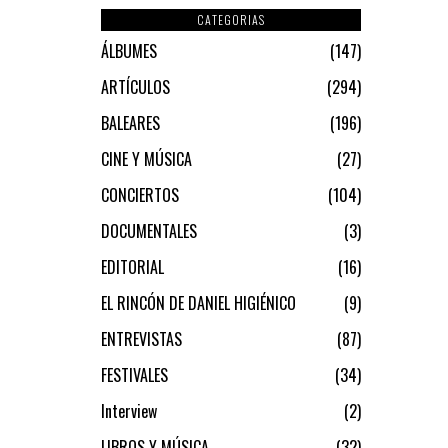
CATEGORIAS
ÁLBUMES
147
ARTÍCULOS
294
BALEARES
196
CINE Y MÚSICA
27
CONCIERTOS
104
DOCUMENTALES
3
EDITORIAL
16
EL RINCÓN DE DANIEL HIGIÉNICO
9
ENTREVISTAS
87
FESTIVALES
34
Interview
2
LIBROS Y MÚSICA
32