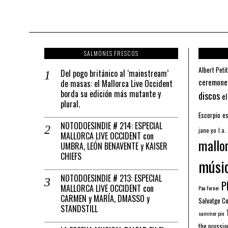
SALMONES FRESCOS
Albert Petit
Del pogo británico al ‘mainstream’
ceremone
de masas: el Mallorca Live Occident
borda su edición más mutante y
discos
el
plural.
Escorpio
es
NOTODOESINDIE # 214: ESPECIAL
jane yo
l.a.
MALLORCA LIVE OCCIDENT con
mallo
UMBRA, LEÓN BENAVENTE y KAISER
CHIEFS
músi
NOTODOESINDIE # 213: ESPECIAL
Pl
MALLORCA LIVE OCCIDENT con
Pau Forner
CARMEN y MARÍA, DMASSO y
Salvatge C
STANDSTILL
summer pie
the prussia