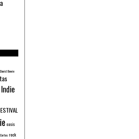
ía
David Bowie
tas
Indie
FESTIVAL
ie
oasis
rock
 Cortos