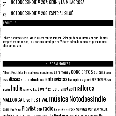
NOTODOESINDIE # 207: GENN y LA MILAGROSA
NOTODOESINDIE # 206: ESPECIAL SILOÉ
ABOUT US
Labore nonumes te vel, vis id errem tantas tempor. Solet quidam salutatus at quo. Tantas
comprehensam te sea, usu sanctus similique ei. Viderer admodum mea et, probo tantas
alienum ne vim.
NUBE SALMONERA
CONCIERTOS
ceremoney
cultura
Albert Petit
bn mallorca
blur
canciones
David
entrevistas
discos
el día eléctrico
Escorpio
FESTIVALES
es gremi
Bowie
folk
mallorca
Indie
los planetas
Lava fizz
jane yo
l.a.
hipster
música
Notodoesindie
MALLORCA LIve FESTIVAL
radio
Playlist
pop
rock
Salvatge Cor
oasis
SEXY SADIE
Pau Forner
Relatos Cortos
sputnik radio
The Beatles
sputnik
the
the indian summer
summer pie
the cure