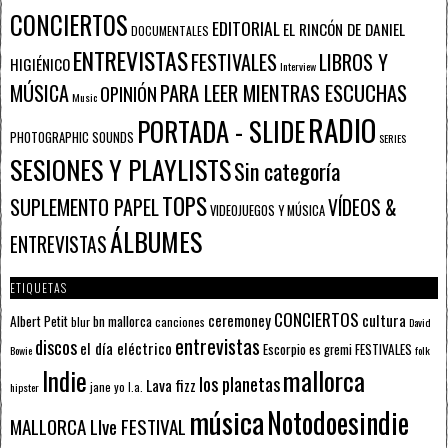
CONCIERTOS
EDITORIAL
EL RINCÓN DE DANIEL
DOCUMENTALES
ENTREVISTAS
FESTIVALES
LIBROS Y
HIGIÉNICO
Interview
PARA LEER MIENTRAS ESCUCHAS
MÚSICA
OPINIÓN
Music
RADIO
PORTADA - SLIDE
PHOTOGRAPHIC SOUNDS
SERIES
SESIONES Y PLAYLISTS
Sin categoría
TOPS
SUPLEMENTO PAPEL
VÍDEOS &
VIDEOJUEGOS Y MÚSICA
ÁLBUMES
ENTREVISTAS
ETIQUETAS
CONCIERTOS
ceremoney
cultura
Albert Petit
bn mallorca
blur
canciones
David
entrevistas
discos
el día eléctrico
Escorpio
FESTIVALES
es gremi
Bowie
folk
mallorca
Indie
los planetas
Lava fizz
jane yo
l.a.
hipster
música
Notodoesindie
MALLORCA LIve FESTIVAL