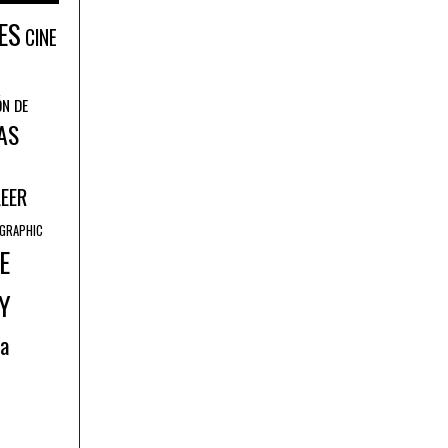
ES
CINE
ÓN DE
AS
LEER
GRAPHIC
E
Y
ía