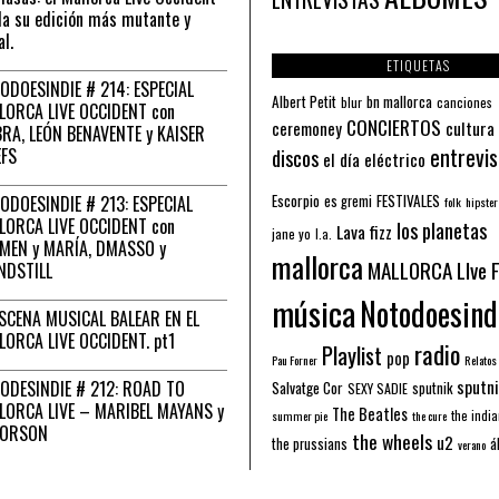
a su edición más mutante y
al.
ETIQUETAS
ODOESINDIE # 214: ESPECIAL
Albert Petit
bn mallorca
blur
canciones
LORCA LIVE OCCIDENT con
CONCIERTOS
ceremoney
cultura
RA, LEÓN BENAVENTE y KAISER
entrevis
EFS
discos
el día eléctrico
Escorpio
FESTIVALES
ODOESINDIE # 213: ESPECIAL
es gremi
folk
hipster
LORCA LIVE OCCIDENT con
los planetas
Lava fizz
jane yo
l.a.
MEN y MARÍA, DMASSO y
mallorca
MALLORCA LIve 
NDSTILL
música
Notodoesind
ESCENA MUSICAL BALEAR EN EL
LORCA LIVE OCCIDENT. pt1
radio
Playlist
pop
Pau Forner
Relatos
sputni
ODESINDIE # 212: ROAD TO
Salvatge Cor
sputnik
SEXY SADIE
LORCA LIVE – MARIBEL MAYANS y
The Beatles
the indi
summer pie
the cure
 ORSON
the wheels
u2
á
the prussians
verano