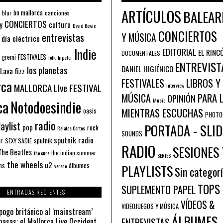
ARTÍCULOS
BALEAR
bn mallorca
blur
canciones
CONCIERTOS
y
cultura
David Bowie
CONCIERTOS
entrevistas
Y MÚSICA
 día eléctrico
Indie
EDITORIAL
EL RINC
DOCUMENTALES
FESTIVALES
 gremi
folk
hipster
ENTREVIST
los planetas
DANIEL HIGIÉNICO
Lava fizz
FESTIVALES
LIBROS Y
rca
MALLORCA LIve FESTIVAL
Interview
PARA 
MÚSICA
OPINIÓN
ca
Music
Notodoesindie
MIENTRAS ESCUCHAS
oasis
PHOTO
radio
aylist
PORTADA - SLID
pop
rock
Relatos Cortos
SOUNDS
sputnik radio
or
sputnik
SEXY SADIE
RADIO
SESIONES 
The Beatles
the indian summer
the cure
SERIES
the wheels
u2
álbumes
ns
PLAYLISTS
verano
Sin categor
TOPS
SUPLEMENTO PAPEL
ENTRADAS RECIENTES
VÍDEOS &
VIDEOJUEGOS Y MÚSICA
pogo británico al ‘mainstream’
ÁLBUMES
asas: el Mallorca Live Occident
ENTREVISTAS