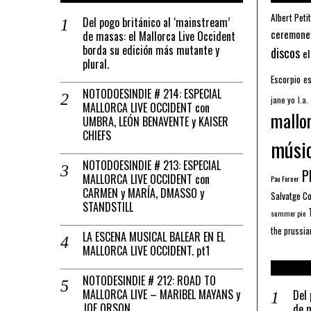
Albert Petit
Del pogo británico al ‘mainstream’
ceremone
de masas: el Mallorca Live Occident
borda su edición más mutante y
discos
el
plural.
Escorpio
es
NOTODOESINDIE # 214: ESPECIAL
jane yo
l.a.
MALLORCA LIVE OCCIDENT con
mallo
UMBRA, LEÓN BENAVENTE y KAISER
CHIEFS
músi
NOTODOESINDIE # 213: ESPECIAL
Pl
MALLORCA LIVE OCCIDENT con
Pau Forner
CARMEN y MARÍA, DMASSO y
Salvatge C
STANDSTILL
summer pie
the prussia
LA ESCENA MUSICAL BALEAR EN EL
MALLORCA LIVE OCCIDENT. pt1
NOTODESINDIE # 212: ROAD TO
MALLORCA LIVE – MARIBEL MAYANS y
Del 
JOE ORSON
de m