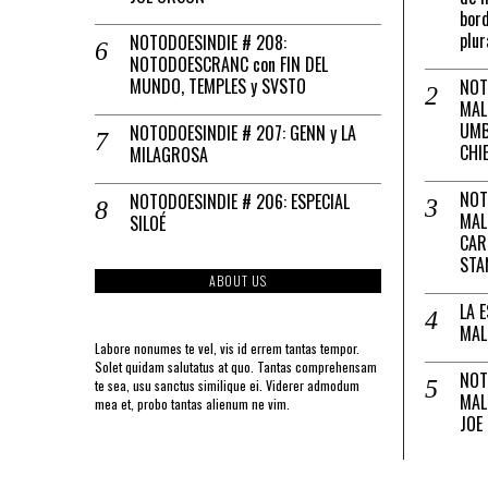
bord
plur
NOTODOESINDIE # 208:
NOTODOESCRANC con FIN DEL
MUNDO, TEMPLES y SVSTO
NOT
MAL
UMB
NOTODOESINDIE # 207: GENN y LA
CHI
MILAGROSA
NOT
NOTODOESINDIE # 206: ESPECIAL
MAL
SILOÉ
CAR
STA
ABOUT US
LA 
MAL
Labore nonumes te vel, vis id errem tantas tempor.
Solet quidam salutatus at quo. Tantas comprehensam
NOT
te sea, usu sanctus similique ei. Viderer admodum
MAL
mea et, probo tantas alienum ne vim.
JOE