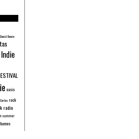
David Bowie
tas
Indie
FESTIVAL
ie
oasis
rock
 Cortos
k radio
an summer
lbumes