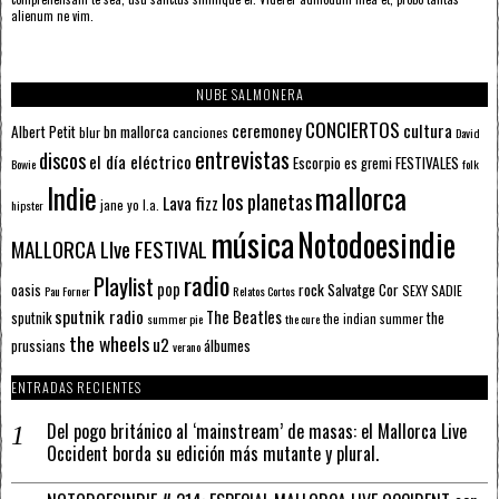
alienum ne vim.
NUBE SALMONERA
CONCIERTOS
ceremoney
cultura
Albert Petit
bn mallorca
blur
canciones
David
entrevistas
discos
el día eléctrico
Escorpio
FESTIVALES
es gremi
Bowie
folk
mallorca
Indie
los planetas
Lava fizz
jane yo
l.a.
hipster
música
Notodoesindie
MALLORCA LIve FESTIVAL
radio
Playlist
pop
rock
Salvatge Cor
oasis
SEXY SADIE
Pau Forner
Relatos Cortos
sputnik radio
The Beatles
sputnik
the
the indian summer
summer pie
the cure
the wheels
u2
álbumes
prussians
verano
ENTRADAS RECIENTES
Del pogo británico al ‘mainstream’ de masas: el Mallorca Live
Occident borda su edición más mutante y plural.