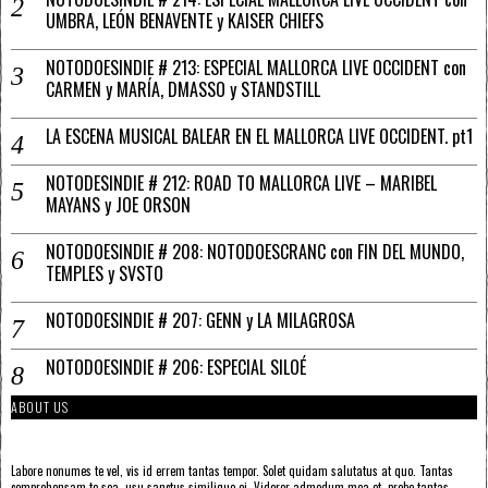
UMBRA, LEÓN BENAVENTE y KAISER CHIEFS
NOTODOESINDIE # 213: ESPECIAL MALLORCA LIVE OCCIDENT con
CARMEN y MARÍA, DMASSO y STANDSTILL
LA ESCENA MUSICAL BALEAR EN EL MALLORCA LIVE OCCIDENT. pt1
NOTODESINDIE # 212: ROAD TO MALLORCA LIVE – MARIBEL
MAYANS y JOE ORSON
NOTODOESINDIE # 208: NOTODOESCRANC con FIN DEL MUNDO,
TEMPLES y SVSTO
NOTODOESINDIE # 207: GENN y LA MILAGROSA
NOTODOESINDIE # 206: ESPECIAL SILOÉ
ABOUT US
Labore nonumes te vel, vis id errem tantas tempor. Solet quidam salutatus at quo. Tantas
comprehensam te sea, usu sanctus similique ei. Viderer admodum mea et, probo tantas