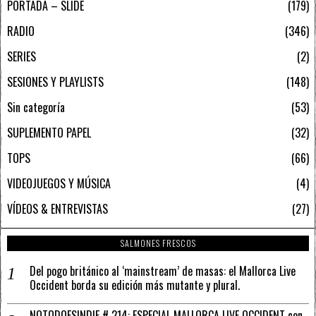
PORTADA – SLIDE
179
RADIO
346
SERIES
2
SESIONES Y PLAYLISTS
148
Sin categoría
53
SUPLEMENTO PAPEL
32
TOPS
66
VIDEOJUEGOS Y MÚSICA
4
VÍDEOS & ENTREVISTAS
27
SALMONES FRESCOS
Del pogo británico al ‘mainstream’ de masas: el Mallorca Live
Occident borda su edición más mutante y plural.
NOTODOESINDIE # 214: ESPECIAL MALLORCA LIVE OCCIDENT con