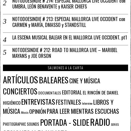
NOTODOESINDIE # 214: ESPECIAL MALLORCA LIVE OCCIDENT con
UMBRA, LEÓN BENAVENTE y KAISER CHIEFS
NOTODOESINDIE # 213: ESPECIAL MALLORCA LIVE OCCIDENT con
CARMEN y MARÍA, DMASSO y STANDSTILL
LA ESCENA MUSICAL BALEAR EN EL MALLORCA LIVE OCCIDENT. pt1
NOTODESINDIE # 212: ROAD TO MALLORCA LIVE – MARIBEL
MAYANS y JOE ORSON
SALMONES A LA CARTA
ARTÍCULOS
BALEARES
CINE Y MÚSICA
CONCIERTOS
EDITORIAL
EL RINCÓN DE DANIEL
DOCUMENTALES
ENTREVISTAS
FESTIVALES
LIBROS Y
HIGIÉNICO
Interview
PARA LEER MIENTRAS ESCUCHAS
MÚSICA
OPINIÓN
Music
RADIO
PORTADA - SLIDE
PHOTOGRAPHIC SOUNDS
SERIES