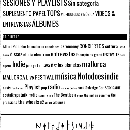
SESIONES Y PLAYLISTS
Sin categoría
TOPS
SUPLEMENTO PAPEL
VÍDEOS &
VIDEOJUEGOS Y MÚSICA
ÁLBUMES
ENTREVISTAS
ETIQUETAS
CONCIERTOS
ceremoney
cultura
Albert Petit
bn mallorca
blur
canciones
David
entrevistas
discos
el día eléctrico
Escorpio
FESTIVALES
es gremi
Bowie
folk
mallorca
Indie
los planetas
Lava fizz
jane yo
l.a.
hipster
música
Notodoesindie
MALLORCA LIve FESTIVAL
radio
Playlist
pop
rock
Salvatge Cor
oasis
SEXY SADIE
Pau Forner
Relatos Cortos
sputnik radio
The Beatles
sputnik
the
the indian summer
summer pie
the cure
the wheels
u2
álbumes
prussians
verano