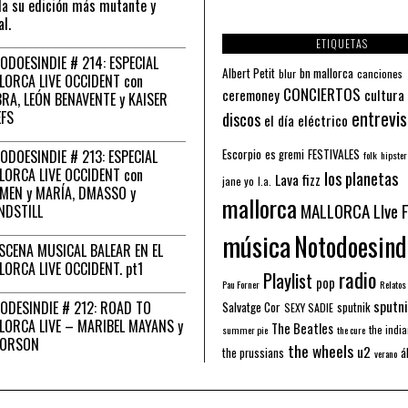
a su edición más mutante y
al.
ETIQUETAS
ODOESINDIE # 214: ESPECIAL
Albert Petit
bn mallorca
blur
canciones
LORCA LIVE OCCIDENT con
CONCIERTOS
ceremoney
cultura
RA, LEÓN BENAVENTE y KAISER
entrevis
EFS
discos
el día eléctrico
Escorpio
FESTIVALES
ODOESINDIE # 213: ESPECIAL
es gremi
folk
hipster
LORCA LIVE OCCIDENT con
los planetas
Lava fizz
jane yo
l.a.
MEN y MARÍA, DMASSO y
mallorca
MALLORCA LIve 
NDSTILL
música
Notodoesind
ESCENA MUSICAL BALEAR EN EL
LORCA LIVE OCCIDENT. pt1
radio
Playlist
pop
Pau Forner
Relatos
sputni
ODESINDIE # 212: ROAD TO
Salvatge Cor
sputnik
SEXY SADIE
LORCA LIVE – MARIBEL MAYANS y
The Beatles
the indi
summer pie
the cure
 ORSON
the wheels
u2
á
the prussians
verano