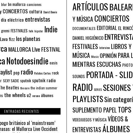
ARTÍCULOS
BALEAR
bn mallorca
blur
canciones
CONCIERTOS
y
cultura
David Bowie
CONCIERTOS
entrevistas
Y MÚSICA
 día eléctrico
Indie
EDITORIAL
EL RINC
DOCUMENTALES
FESTIVALES
 gremi
folk
hipster
ENTREVIST
los planetas
DANIEL HIGIÉNICO
Lava fizz
FESTIVALES
LIBROS Y
rca
MALLORCA LIve FESTIVAL
Interview
PARA 
MÚSICA
OPINIÓN
ca
Music
Notodoesindie
MIENTRAS ESCUCHAS
oasis
PHOTO
radio
aylist
PORTADA - SLID
pop
rock
Relatos Cortos
SOUNDS
sputnik radio
or
sputnik
SEXY SADIE
RADIO
SESIONES 
The Beatles
the indian summer
the cure
SERIES
the wheels
u2
álbumes
ns
PLAYLISTS
verano
Sin categor
TOPS
SUPLEMENTO PAPEL
ENTRADAS RECIENTES
VÍDEOS &
VIDEOJUEGOS Y MÚSICA
pogo británico al ‘mainstream’
ÁLBUMES
asas: el Mallorca Live Occident
ENTREVISTAS