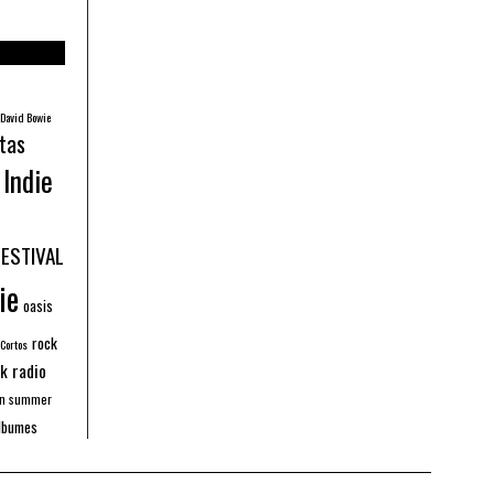
David Bowie
tas
Indie
FESTIVAL
ie
oasis
rock
 Cortos
k radio
an summer
lbumes