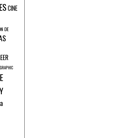
ES
CINE
ÓN DE
AS
LEER
GRAPHIC
E
Y
ía