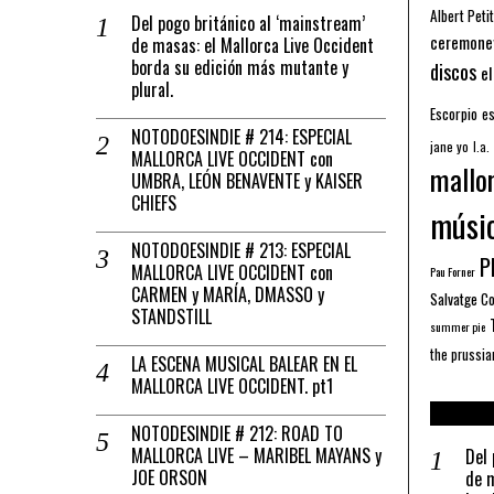
Albert Petit
Del pogo británico al ‘mainstream’
ceremone
de masas: el Mallorca Live Occident
borda su edición más mutante y
discos
el
plural.
Escorpio
es
NOTODOESINDIE # 214: ESPECIAL
jane yo
l.a.
MALLORCA LIVE OCCIDENT con
mallo
UMBRA, LEÓN BENAVENTE y KAISER
CHIEFS
músi
NOTODOESINDIE # 213: ESPECIAL
Pl
MALLORCA LIVE OCCIDENT con
Pau Forner
CARMEN y MARÍA, DMASSO y
Salvatge C
STANDSTILL
summer pie
the prussia
LA ESCENA MUSICAL BALEAR EN EL
MALLORCA LIVE OCCIDENT. pt1
NOTODESINDIE # 212: ROAD TO
MALLORCA LIVE – MARIBEL MAYANS y
Del 
JOE ORSON
de m