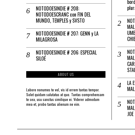
bord
plur
NOTODOESINDIE # 208:
NOTODOESCRANC con FIN DEL
MUNDO, TEMPLES y SVSTO
NOT
MAL
UMB
NOTODOESINDIE # 207: GENN y LA
CHI
MILAGROSA
NOT
NOTODOESINDIE # 206: ESPECIAL
MAL
SILOÉ
CAR
STA
ABOUT US
LA 
MAL
Labore nonumes te vel, vis id errem tantas tempor.
Solet quidam salutatus at quo. Tantas comprehensam
te sea, usu sanctus similique ei. Viderer admodum
NOT
mea et, probo tantas alienum ne vim.
MAL
JOE