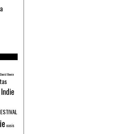
ía
David Bowie
tas
Indie
FESTIVAL
ie
oasis