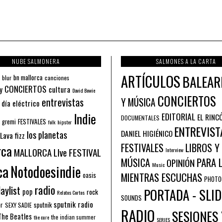
NUBE SALMONERA
SALMONES A LA CARTA
ARTÍCULOS
BALEAR
bn mallorca
blur
canciones
CONCIERTOS
y
cultura
David Bowie
CONCIERTOS
entrevistas
Y MÚSICA
 día eléctrico
Indie
EDITORIAL
EL RINC
DOCUMENTALES
FESTIVALES
 gremi
folk
hipster
ENTREVIST
los planetas
DANIEL HIGIÉNICO
Lava fizz
FESTIVALES
LIBROS Y
rca
MALLORCA LIve FESTIVAL
Interview
PARA 
MÚSICA
OPINIÓN
ca
Music
Notodoesindie
MIENTRAS ESCUCHAS
oasis
PHOTO
radio
aylist
PORTADA - SLID
pop
rock
Relatos Cortos
SOUNDS
sputnik radio
or
sputnik
SEXY SADIE
RADIO
SESIONES 
The Beatles
the indian summer
the cure
SERIES