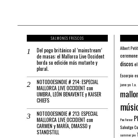
SALMONES FRESCOS
Albert Petit
Del pogo británico al ‘mainstream’
ceremone
de masas: el Mallorca Live Occident
borda su edición más mutante y
discos
el
plural.
Escorpio
es
NOTODOESINDIE # 214: ESPECIAL
jane yo
l.a.
MALLORCA LIVE OCCIDENT con
mallo
UMBRA, LEÓN BENAVENTE y KAISER
CHIEFS
músi
NOTODOESINDIE # 213: ESPECIAL
Pl
MALLORCA LIVE OCCIDENT con
Pau Forner
CARMEN y MARÍA, DMASSO y
Salvatge C
STANDSTILL
summer pie