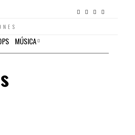
ONES
OPS
MÚSICA
os