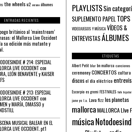
the wheels
u2
álbumes
ns
PLAYLISTS
verano
Sin categor
TOPS
SUPLEMENTO PAPEL
ENTRADAS RECIENTES
VÍDEOS &
VIDEOJUEGOS Y MÚSICA
pogo británico al ‘mainstream’
ÁLBUMES
asas: el Mallorca Live Occident
ENTREVISTAS
a su edición más mutante y
al.
ETIQUETAS
ODOESINDIE # 214: ESPECIAL
Albert Petit
bn mallorca
blur
canciones
LORCA LIVE OCCIDENT con
CONCIERTOS
ceremoney
cultura
RA, LEÓN BENAVENTE y KAISER
entrevis
EFS
discos
el día eléctrico
Escorpio
FESTIVALES
ODOESINDIE # 213: ESPECIAL
es gremi
folk
hipster
LORCA LIVE OCCIDENT con
los planetas
Lava fizz
jane yo
l.a.
MEN y MARÍA, DMASSO y
mallorca
MALLORCA LIve 
NDSTILL
música
Notodoesind
ESCENA MUSICAL BALEAR EN EL
LORCA LIVE OCCIDENT. pt1