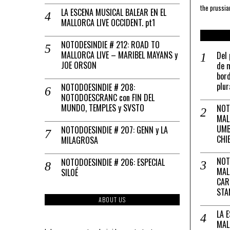
the prussia
LA ESCENA MUSICAL BALEAR EN EL
MALLORCA LIVE OCCIDENT. pt1
NOTODESINDIE # 212: ROAD TO
MALLORCA LIVE – MARIBEL MAYANS y
Del 
JOE ORSON
de m
bord
plur
NOTODOESINDIE # 208:
NOTODOESCRANC con FIN DEL
MUNDO, TEMPLES y SVSTO
NOT
MAL
UMB
NOTODOESINDIE # 207: GENN y LA
CHI
MILAGROSA
NOT
NOTODOESINDIE # 206: ESPECIAL
MAL
SILOÉ
CAR
STA
ABOUT US
LA 
MAL