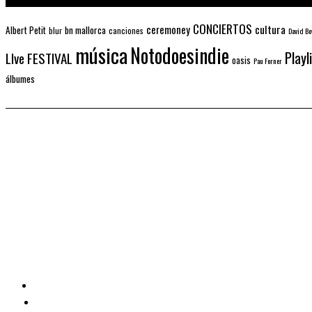
CONCIERTOS
ceremoney
cultura
Albert Petit
bn mallorca
blur
canciones
David Bo
música
Notodoesindie
Playl
LIve FESTIVAL
oasis
Pau Forner
álbumes