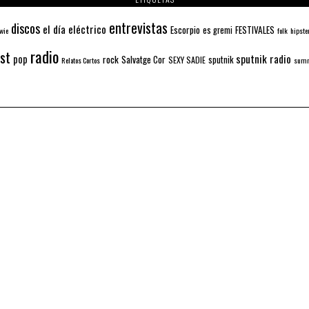
entrevistas
discos
el día eléctrico
Escorpio
FESTIVALES
es gremi
wie
folk
hipste
radio
ist
sputnik radio
pop
rock
Salvatge Cor
sputnik
SEXY SADIE
Relatos Cortos
summ