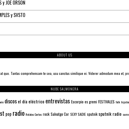
S y JOE ORSON
MPLES y SVSTO
ABOUT US
s at quo. Tantas comprehensam te sea, usu sanctus similique ei. Viderer admodum mea et, pr
NUBE SALMONERA
entrevistas
discos
el día eléctrico
Escorpio
FESTIVALES
es gremi
wie
folk
hipste
radio
ist
sputnik radio
pop
rock
Salvatge Cor
sputnik
SEXY SADIE
Relatos Cortos
summ