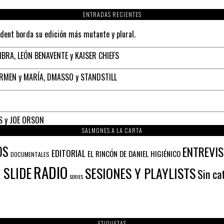
ENTRADAS RECIENTES
ident borda su edición más mutante y plural.
BRA, LEÓN BENAVENTE y KAISER CHIEFS
ARMEN y MARÍA, DMASSO y STANDSTILL
S y JOE ORSON
SALMONES A LA CARTA
OS
ENTREVI
EDITORIAL
EL RINCÓN DE DANIEL HIGIÉNICO
DOCUMENTALES
RADIO
 SLIDE
SESIONES Y PLAYLISTS
Sin ca
SERIES
ETIQUETAS