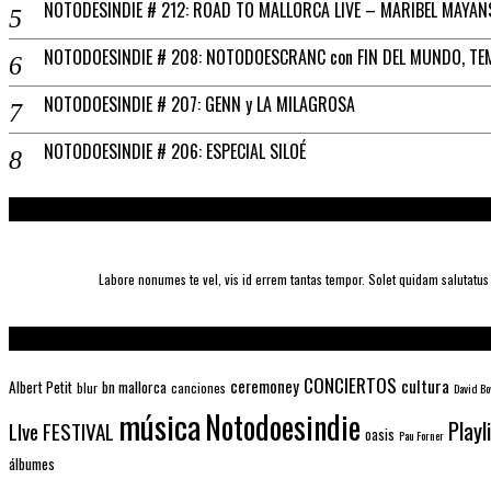
NOTODESINDIE # 212: ROAD TO MALLORCA LIVE – MARIBEL MAYAN
NOTODOESINDIE # 208: NOTODOESCRANC con FIN DEL MUNDO, TE
NOTODOESINDIE # 207: GENN y LA MILAGROSA
NOTODOESINDIE # 206: ESPECIAL SILOÉ
Labore nonumes te vel, vis id errem tantas tempor. Solet quidam salutatu
CONCIERTOS
ceremoney
cultura
Albert Petit
bn mallorca
blur
canciones
David Bo
música
Notodoesindie
Playl
LIve FESTIVAL
oasis
Pau Forner
álbumes