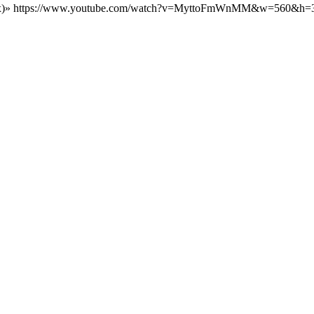
Remix)» https://www.youtube.com/watch?v=MyttoFmWnMM&w=560