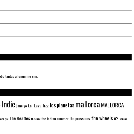
obo tantas alienum ne vim.
mallorca
Indie
MALLORCA
los planetas
Lava fizz
jane yo
l.a.
r
the wheels
u2
The Beatles
the prussians
the indian summer
er pie
the cure
verano