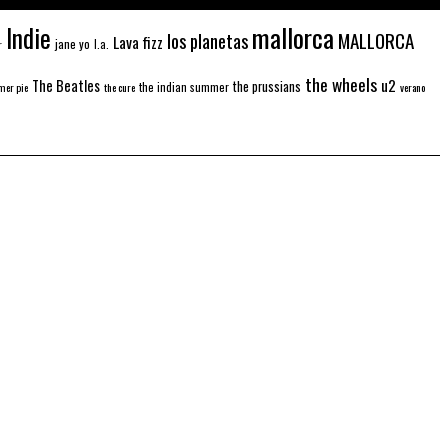
mallorca
Indie
MALLORCA
los planetas
Lava fizz
jane yo
l.a.
r
the wheels
u2
The Beatles
the prussians
the indian summer
er pie
the cure
verano