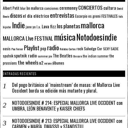
CONCIERTOS
ceremoney
cultura
Albert Petit
bn mallorca
blur
canciones
David
entrevistas
discos
el día eléctrico
Escorpio
FESTIVALES
es gremi
Bowie
folk
mallorca
Indie
los planetas
Lava fizz
jane yo
l.a.
hipster
música
Notodoesindie
MALLORCA LIve FESTIVAL
radio
Playlist
pop
rock
Salvatge Cor
oasis
SEXY SADIE
Pau Forner
Relatos Cortos
sputnik radio
The Beatles
sputnik
the
the indian summer
summer pie
the cure
the wheels
u2
álbumes
prussians
verano
ENTRADAS RECIENTES
Del pogo británico al ‘mainstream’ de masas: el Mallorca Live
Occident borda su edición más mutante y plural.
NOTODOESINDIE # 214: ESPECIAL MALLORCA LIVE OCCIDENT con
UMBRA, LEÓN BENAVENTE y KAISER CHIEFS
NOTODOESINDIE # 213: ESPECIAL MALLORCA LIVE OCCIDENT con
CARMEN y MARÍA, DMASSO y STANDSTILL