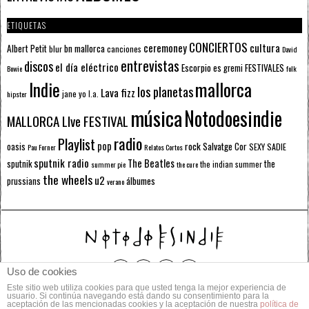
ETIQUETAS
CONCIERTOS
ceremoney
cultura
Albert Petit
bn mallorca
blur
canciones
David
entrevistas
discos
el día eléctrico
Escorpio
FESTIVALES
es gremi
Bowie
folk
mallorca
Indie
los planetas
Lava fizz
jane yo
l.a.
hipster
música
Notodoesindie
MALLORCA LIve FESTIVAL
radio
Playlist
pop
rock
Salvatge Cor
oasis
SEXY SADIE
Pau Forner
Relatos Cortos
sputnik radio
The Beatles
sputnik
the
the indian summer
summer pie
the cure
the wheels
u2
álbumes
prussians
verano
Uso de cookies
Este sitio web utiliza cookies para que usted tenga la mejor experiencia de
© 2014 Todos los derechos reservados.
usuario. Si continúa navegando está dando su consentimiento para la
aceptación de las mencionadas cookies y la aceptación de nuestra
política de