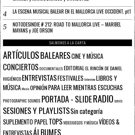
LA ESCENA MUSICAL BALEAR EN EL MALLORCA LIVE OCCIDENT. pt1
NOTODESINDIE # 212: ROAD TO MALLORCA LIVE – MARIBEL
MAYANS y JOE ORSON
SALMONES A LA CARTA
ARTÍCULOS
BALEARES
CINE Y MÚSICA
CONCIERTOS
EDITORIAL
EL RINCÓN DE DANIEL
DOCUMENTALES
ENTREVISTAS
FESTIVALES
LIBROS Y
HIGIÉNICO
Interview
PARA LEER MIENTRAS ESCUCHAS
MÚSICA
OPINIÓN
Music
RADIO
PORTADA - SLIDE
PHOTOGRAPHIC SOUNDS
SERIES
SESIONES Y PLAYLISTS
Sin categoría
TOPS
SUPLEMENTO PAPEL
VÍDEOS &
VIDEOJUEGOS Y MÚSICA
ÁLBUMES
ENTREVISTAS