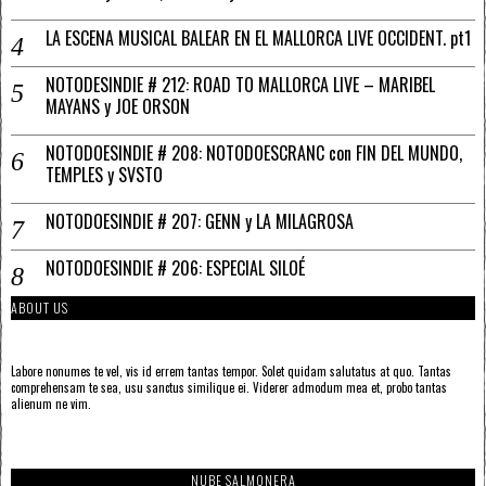
LA ESCENA MUSICAL BALEAR EN EL MALLORCA LIVE OCCIDENT. pt1
NOTODESINDIE # 212: ROAD TO MALLORCA LIVE – MARIBEL
MAYANS y JOE ORSON
NOTODOESINDIE # 208: NOTODOESCRANC con FIN DEL MUNDO,
TEMPLES y SVSTO
NOTODOESINDIE # 207: GENN y LA MILAGROSA
NOTODOESINDIE # 206: ESPECIAL SILOÉ
ABOUT US
Labore nonumes te vel, vis id errem tantas tempor. Solet quidam salutatus at quo. Tantas
comprehensam te sea, usu sanctus similique ei. Viderer admodum mea et, probo tantas
alienum ne vim.
NUBE SALMONERA