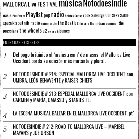
música
Notodoesindie
MALLORCA LIve FESTIVAL
radio
Playlist
pop
rock
Salvatge Cor
oasis
SEXY SADIE
Pau Forner
Relatos Cortos
sputnik radio
The Beatles
sputnik
the
the indian summer
summer pie
the cure
the wheels
u2
álbumes
prussians
verano
ENTRADAS RECIENTES
Del pogo británico al ‘mainstream’ de masas: el Mallorca Live
Occident borda su edición más mutante y plural.
NOTODOESINDIE # 214: ESPECIAL MALLORCA LIVE OCCIDENT con
UMBRA, LEÓN BENAVENTE y KAISER CHIEFS
NOTODOESINDIE # 213: ESPECIAL MALLORCA LIVE OCCIDENT con
CARMEN y MARÍA, DMASSO y STANDSTILL
LA ESCENA MUSICAL BALEAR EN EL MALLORCA LIVE OCCIDENT. pt1
NOTODESINDIE # 212: ROAD TO MALLORCA LIVE – MARIBEL
MAYANS y JOE ORSON