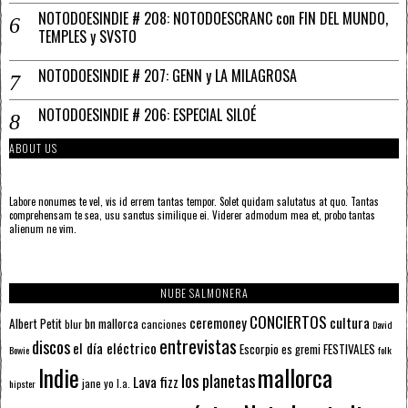
NOTODOESINDIE # 208: NOTODOESCRANC con FIN DEL MUNDO,
TEMPLES y SVSTO
NOTODOESINDIE # 207: GENN y LA MILAGROSA
NOTODOESINDIE # 206: ESPECIAL SILOÉ
ABOUT US
Labore nonumes te vel, vis id errem tantas tempor. Solet quidam salutatus at quo. Tantas
comprehensam te sea, usu sanctus similique ei. Viderer admodum mea et, probo tantas
alienum ne vim.
NUBE SALMONERA
CONCIERTOS
ceremoney
cultura
Albert Petit
bn mallorca
blur
canciones
David
entrevistas
discos
el día eléctrico
Escorpio
FESTIVALES
es gremi
Bowie
folk
mallorca
Indie
los planetas
Lava fizz
jane yo
l.a.
hipster