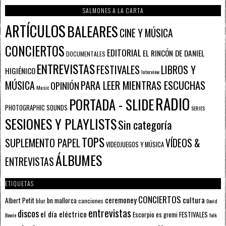
SALMONES A LA CARTA
ARTÍCULOS
BALEARES
CINE Y MÚSICA
CONCIERTOS
EDITORIAL
EL RINCÓN DE DANIEL
DOCUMENTALES
ENTREVISTAS
FESTIVALES
LIBROS Y
HIGIÉNICO
Interview
PARA LEER MIENTRAS ESCUCHAS
MÚSICA
OPINIÓN
Music
RADIO
PORTADA - SLIDE
PHOTOGRAPHIC SOUNDS
SERIES
SESIONES Y PLAYLISTS
Sin categoría
TOPS
SUPLEMENTO PAPEL
VÍDEOS &
VIDEOJUEGOS Y MÚSICA
ÁLBUMES
ENTREVISTAS
ETIQUETAS
CONCIERTOS
ceremoney
cultura
Albert Petit
bn mallorca
blur
canciones
David
entrevistas
discos
el día eléctrico
Escorpio
FESTIVALES
es gremi
Bowie
folk