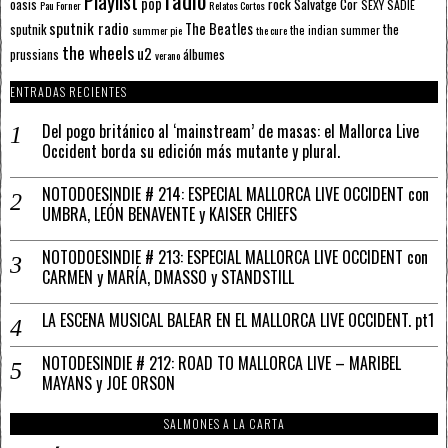
radio
Playlist
pop
rock
Salvatge Cor
oasis
SEXY SADIE
Pau Forner
Relatos Cortos
sputnik radio
The Beatles
sputnik
the
the indian summer
summer pie
the cure
the wheels
u2
álbumes
prussians
verano
ENTRADAS RECIENTES
Del pogo británico al ‘mainstream’ de masas: el Mallorca Live
Occident borda su edición más mutante y plural.
NOTODOESINDIE # 214: ESPECIAL MALLORCA LIVE OCCIDENT con
UMBRA, LEÓN BENAVENTE y KAISER CHIEFS
NOTODOESINDIE # 213: ESPECIAL MALLORCA LIVE OCCIDENT con
CARMEN y MARÍA, DMASSO y STANDSTILL
LA ESCENA MUSICAL BALEAR EN EL MALLORCA LIVE OCCIDENT. pt1
NOTODESINDIE # 212: ROAD TO MALLORCA LIVE – MARIBEL
MAYANS y JOE ORSON
SALMONES A LA CARTA