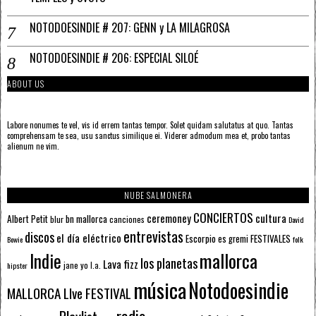
NOTODOESINDIE # 207: GENN y LA MILAGROSA
NOTODOESINDIE # 206: ESPECIAL SILOÉ
ABOUT US
Labore nonumes te vel, vis id errem tantas tempor. Solet quidam salutatus at quo. Tantas
comprehensam te sea, usu sanctus similique ei. Viderer admodum mea et, probo tantas
alienum ne vim.
NUBE SALMONERA
CONCIERTOS
ceremoney
cultura
Albert Petit
bn mallorca
blur
canciones
David
entrevistas
discos
el día eléctrico
Escorpio
FESTIVALES
es gremi
Bowie
folk
mallorca
Indie
los planetas
Lava fizz
jane yo
l.a.
hipster
música
Notodoesindie
MALLORCA LIve FESTIVAL