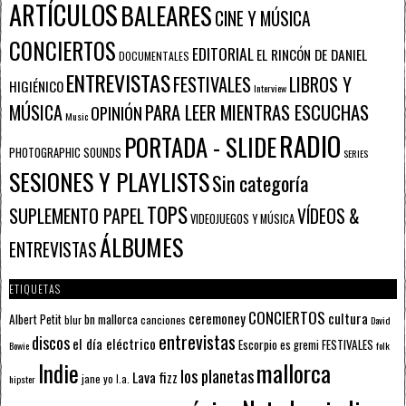
ARTÍCULOS
BALEARES
CINE Y MÚSICA
CONCIERTOS
EDITORIAL
EL RINCÓN DE DANIEL
DOCUMENTALES
ENTREVISTAS
FESTIVALES
LIBROS Y
HIGIÉNICO
Interview
PARA LEER MIENTRAS ESCUCHAS
MÚSICA
OPINIÓN
Music
RADIO
PORTADA - SLIDE
PHOTOGRAPHIC SOUNDS
SERIES
SESIONES Y PLAYLISTS
Sin categoría
TOPS
SUPLEMENTO PAPEL
VÍDEOS &
VIDEOJUEGOS Y MÚSICA
ÁLBUMES
ENTREVISTAS
ETIQUETAS
CONCIERTOS
ceremoney
cultura
Albert Petit
bn mallorca
blur
canciones
David
entrevistas
discos
el día eléctrico
Escorpio
FESTIVALES
es gremi
Bowie
folk
mallorca
Indie
los planetas
Lava fizz
jane yo
l.a.
hipster