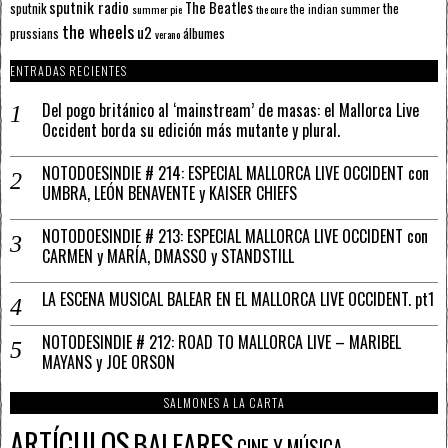
sputnik radio
The Beatles
sputnik
the
the indian summer
summer pie
the cure
the wheels
u2
álbumes
prussians
verano
ENTRADAS RECIENTES
Del pogo británico al ‘mainstream’ de masas: el Mallorca Live
Occident borda su edición más mutante y plural.
NOTODOESINDIE # 214: ESPECIAL MALLORCA LIVE OCCIDENT con
UMBRA, LEÓN BENAVENTE y KAISER CHIEFS
NOTODOESINDIE # 213: ESPECIAL MALLORCA LIVE OCCIDENT con
CARMEN y MARÍA, DMASSO y STANDSTILL
LA ESCENA MUSICAL BALEAR EN EL MALLORCA LIVE OCCIDENT. pt1
NOTODESINDIE # 212: ROAD TO MALLORCA LIVE – MARIBEL
MAYANS y JOE ORSON
SALMONES A LA CARTA
ARTÍCULOS
BALEARES
CINE Y MÚSICA