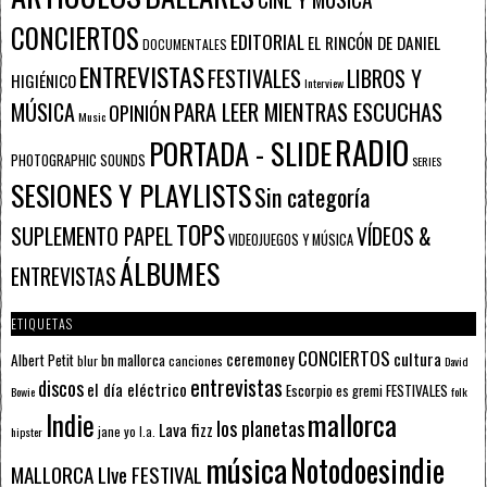
CONCIERTOS
EDITORIAL
EL RINCÓN DE DANIEL
DOCUMENTALES
ENTREVISTAS
FESTIVALES
LIBROS Y
HIGIÉNICO
Interview
PARA LEER MIENTRAS ESCUCHAS
MÚSICA
OPINIÓN
Music
RADIO
PORTADA - SLIDE
PHOTOGRAPHIC SOUNDS
SERIES
SESIONES Y PLAYLISTS
Sin categoría
TOPS
SUPLEMENTO PAPEL
VÍDEOS &
VIDEOJUEGOS Y MÚSICA
ÁLBUMES
ENTREVISTAS
ETIQUETAS
CONCIERTOS
ceremoney
cultura
Albert Petit
bn mallorca
blur
canciones
David
entrevistas
discos
el día eléctrico
Escorpio
FESTIVALES
es gremi
Bowie
folk
mallorca
Indie
los planetas
Lava fizz
jane yo
l.a.
hipster
música
Notodoesindie
MALLORCA LIve FESTIVAL