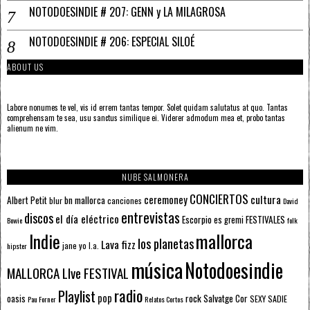
NOTODOESINDIE # 207: GENN y LA MILAGROSA
NOTODOESINDIE # 206: ESPECIAL SILOÉ
ABOUT US
Labore nonumes te vel, vis id errem tantas tempor. Solet quidam salutatus at quo. Tantas
comprehensam te sea, usu sanctus similique ei. Viderer admodum mea et, probo tantas
alienum ne vim.
NUBE SALMONERA
CONCIERTOS
ceremoney
cultura
Albert Petit
bn mallorca
blur
canciones
David
entrevistas
discos
el día eléctrico
Escorpio
FESTIVALES
es gremi
Bowie
folk
mallorca
Indie
los planetas
Lava fizz
jane yo
l.a.
hipster
música
Notodoesindie
MALLORCA LIve FESTIVAL
radio
Playlist
pop
rock
Salvatge Cor
oasis
SEXY SADIE
Pau Forner
Relatos Cortos