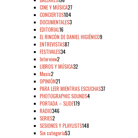
CINE Y MÚSICA
27
CONCIERTOS
104
DOCUMENTALES
3
EDITORIAL
16
EL RINCÓN DE DANIEL HIGIÉNICO
9
ENTREVISTAS
87
FESTIVALES
34
Interview
2
LIBROS Y MÚSICA
32
Music
2
OPINIÓN
21
PARA LEER MIENTRAS ESCUCHAS
37
PHOTOGRAPHIC SOUNDS
4
PORTADA – SLIDE
179
RADIO
346
SERIES
2
SESIONES Y PLAYLISTS
148
Sin categoría
53