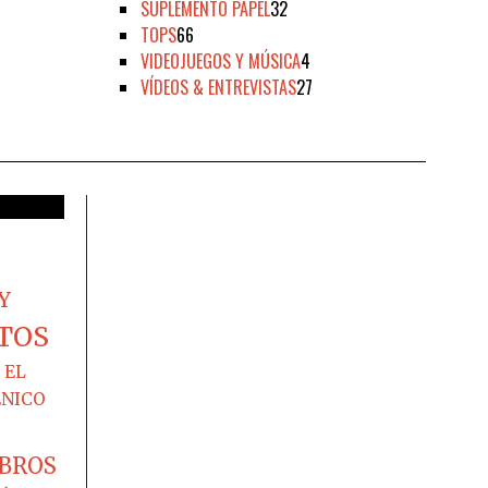
SUPLEMENTO PAPEL
32
TOPS
66
VIDEOJUEGOS Y MÚSICA
4
VÍDEOS & ENTREVISTAS
27
Y
TOS
EL
ÉNICO
IBROS