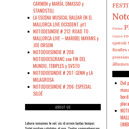
CARMEN y MARÍA, DMASSO y
FEST
STANDSTILL
Not
LA ESCENA MUSICAL BALEAR EN EL
MALLORCA LIVE OCCIDENT. pt1
P
Forner
NOTODESINDIE # 212: ROAD TO
ro
Cortos
MALLORCA LIVE – MARIBEL MAYANS y
sputnik
JOE ORSON
Beatles
NOTODOESINDIE # 208:
prussian
NOTODOESCRANC con FIN DEL
álbumes
MUNDO, TEMPLES y SVSTO
NOTODOESINDIE # 207: GENN y LA
MILAGROSA
Del 
NOTODOESINDIE # 206: ESPECIAL
masa
SILOÉ
bord
plura
ABOUT US
NOTO
MALL
Labore nonumes te vel, vis id errem tantas tempor.
UMBR
Solet quidam salutatus at quo. Tantas comprehensam