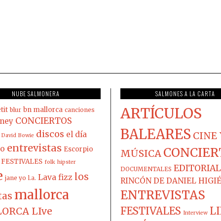
NUBE SALMONERA
SALMONES A LA CARTA
ARTÍCULOS
tit
bn mallorca
blur
canciones
CONCIERTOS
ney
BALEARES
discos
el día
CINE 
David Bowie
entrevistas
co
Escorpio
CONCIER
MÚSICA
FESTIVALES
folk
hipster
EDITORIAL
DOCUMENTALES
e
los
Lava fizz
jane yo
l.a.
RINCÓN DE DANIEL HIGI
mallorca
ENTREVISTAS
tas
FESTIVALES
L
ORCA LIve
Interview