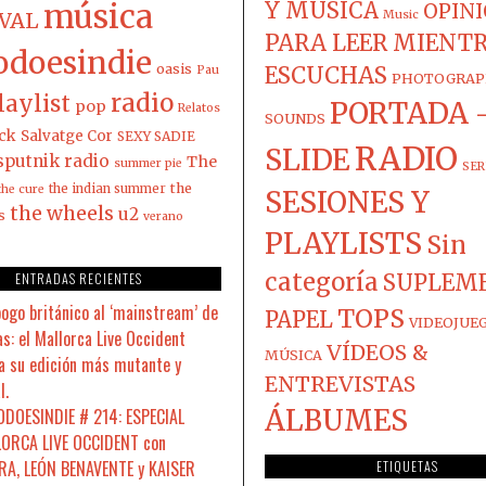
música
Y MÚSICA
OPIN
IVAL
Music
PARA LEER MIENT
odoesindie
oasis
ESCUCHAS
Pau
PHOTOGRAP
radio
laylist
PORTADA 
pop
Relatos
SOUNDS
ck
Salvatge Cor
SEXY SADIE
RADIO
SLIDE
sputnik radio
The
summer pie
SER
the
the indian summer
the cure
SESIONES Y
the wheels
u2
s
verano
PLAYLISTS
Sin
categoría
ENTRADAS RECIENTES
SUPLEM
pogo británico al ‘mainstream’ de
TOPS
PAPEL
VIDEOJUE
s: el Mallorca Live Occident
VÍDEOS &
MÚSICA
a su edición más mutante y
ENTREVISTAS
l.
ÁLBUMES
DOESINDIE # 214: ESPECIAL
ORCA LIVE OCCIDENT con
A, LEÓN BENAVENTE y KAISER
ETIQUETAS