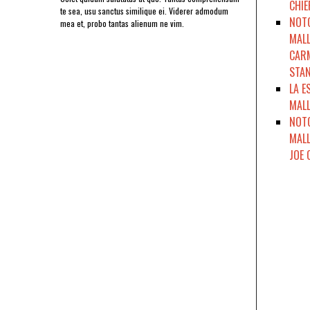
CHIE
te sea, usu sanctus similique ei. Viderer admodum
NOTO
mea et, probo tantas alienum ne vim.
MALL
CARM
STAN
LA E
MALL
NOTO
MALL
JOE