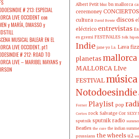
FS
Albert Petit
bn mallorca
blur
ca
DOESINDIE # 213: ESPECIAL
CONCIERTOS
ceremoney
ORCA LIVE OCCIDENT con
discos
cultura
e
David Bowie
EN y MARÍA, DMASSO y
entrevistas
eléctrico
Es
DSTILL
es gremi
FESTIVALES
folk
hipst
SCENA MUSICAL BALEAR EN EL
Indie
ORCA LIVE OCCIDENT. pt1
Lava fiz
jane yo
l.a.
DESINDIE # 212: ROAD TO
mallorca
planetas
ORCA LIVE – MARIBEL MAYANS y
MALLORCA LIve
 ORSON
música
FESTIVAL
Notodoesindie
rad
Playlist
pop
Forner
rock
Salvatge Cor
SEXY 
Cortos
sputnik radio
sputnik
summer
Beatles
the indian summ
the cure
the wheels
u2
prussians
ve