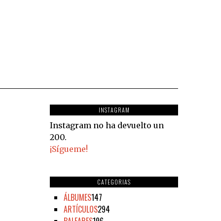
INSTAGRAM
Instagram no ha devuelto un
200.
¡Sígueme!
CATEGORIAS
ÁLBUMES
147
ARTÍCULOS
294
BALEARES
196