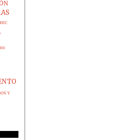
IÓN
RAS
HIC
-
IES
ENTO
GOS Y