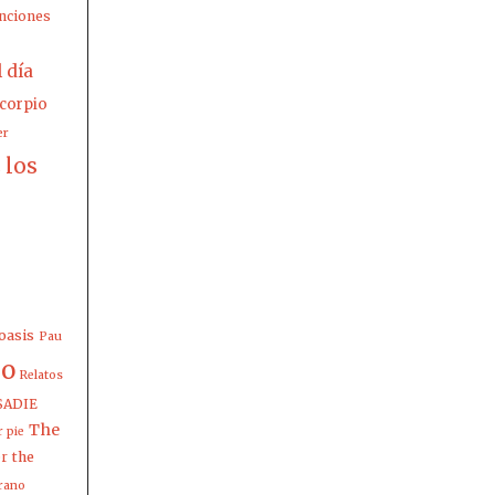
nciones
l día
corpio
er
los
z
oasis
Pau
io
Relatos
SADIE
The
 pie
the
er
rano