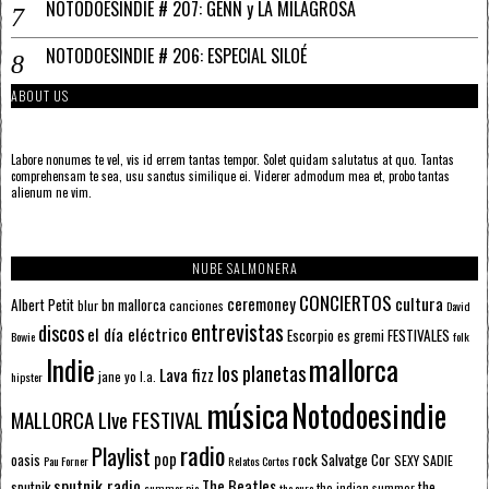
NOTODOESINDIE # 207: GENN y LA MILAGROSA
NOTODOESINDIE # 206: ESPECIAL SILOÉ
ABOUT US
Labore nonumes te vel, vis id errem tantas tempor. Solet quidam salutatus at quo. Tantas
comprehensam te sea, usu sanctus similique ei. Viderer admodum mea et, probo tantas
alienum ne vim.
NUBE SALMONERA
CONCIERTOS
ceremoney
cultura
Albert Petit
bn mallorca
blur
canciones
David
entrevistas
discos
el día eléctrico
Escorpio
FESTIVALES
es gremi
Bowie
folk
mallorca
Indie
los planetas
Lava fizz
jane yo
l.a.
hipster
música
Notodoesindie
MALLORCA LIve FESTIVAL
radio
Playlist
pop
rock
Salvatge Cor
oasis
SEXY SADIE
Pau Forner
Relatos Cortos
sputnik radio
The Beatles
sputnik
the
the indian summer
summer pie
the cure