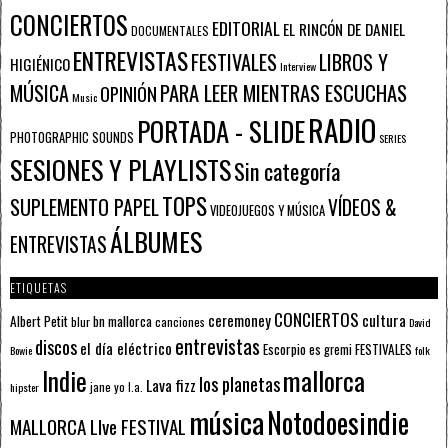
CONCIERTOS
EDITORIAL
EL RINCÓN DE DANIEL
DOCUMENTALES
ENTREVISTAS
FESTIVALES
LIBROS Y
HIGIÉNICO
Interview
PARA LEER MIENTRAS ESCUCHAS
MÚSICA
OPINIÓN
Music
RADIO
PORTADA - SLIDE
PHOTOGRAPHIC SOUNDS
SERIES
SESIONES Y PLAYLISTS
Sin categoría
TOPS
SUPLEMENTO PAPEL
VÍDEOS &
VIDEOJUEGOS Y MÚSICA
ÁLBUMES
ENTREVISTAS
ETIQUETAS
CONCIERTOS
ceremoney
cultura
Albert Petit
bn mallorca
blur
canciones
David
entrevistas
discos
el día eléctrico
Escorpio
FESTIVALES
es gremi
Bowie
folk
mallorca
Indie
los planetas
Lava fizz
jane yo
l.a.
hipster
música
Notodoesindie
MALLORCA LIve FESTIVAL