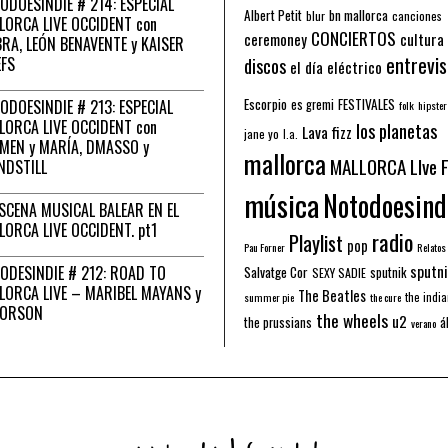
ODOESINDIE # 214: ESPECIAL
Albert Petit
bn mallorca
blur
canciones
LORCA LIVE OCCIDENT con
CONCIERTOS
ceremoney
cultura
RA, LEÓN BENAVENTE y KAISER
entrevis
EFS
discos
el día eléctrico
Escorpio
FESTIVALES
ODOESINDIE # 213: ESPECIAL
es gremi
folk
hipster
LORCA LIVE OCCIDENT con
los planetas
Lava fizz
jane yo
l.a.
MEN y MARÍA, DMASSO y
mallorca
MALLORCA LIve 
NDSTILL
música
Notodoesind
ESCENA MUSICAL BALEAR EN EL
LORCA LIVE OCCIDENT. pt1
radio
Playlist
pop
Pau Forner
Relatos
sputni
ODESINDIE # 212: ROAD TO
Salvatge Cor
sputnik
SEXY SADIE
LORCA LIVE – MARIBEL MAYANS y
The Beatles
the indi
summer pie
the cure
 ORSON
the wheels
u2
á
the prussians
verano