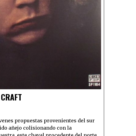
 CRAFT
óvenes propuestas provenientes del sur
ido añejo colisionando con la
estra, este chaval procedente del norte