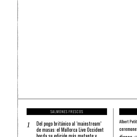
SALMONES FRESCOS
Albert Petit
Del pogo británico al ‘mainstream’
ceremone
de masas: el Mallorca Live Occident
borda su edición más mutante y
discos