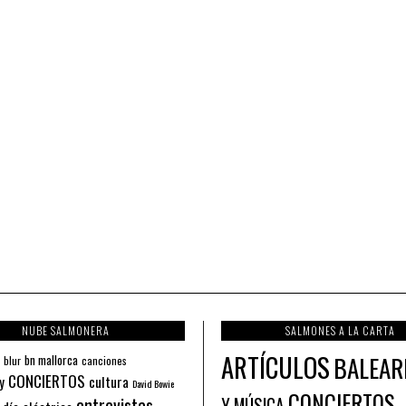
NUBE SALMONERA
SALMONES A LA CARTA
ARTÍCULOS
BALEAR
bn mallorca
blur
canciones
CONCIERTOS
y
cultura
David Bowie
CONCIERTOS
entrevistas
Y MÚSICA