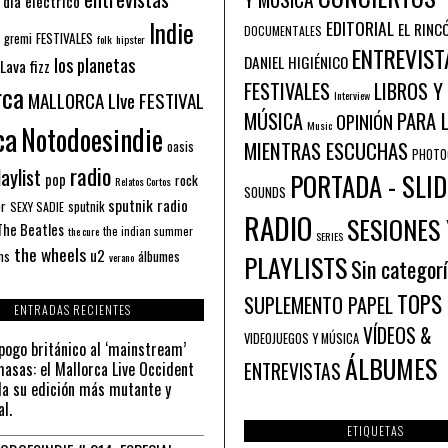
 día eléctrico
Indie
EDITORIAL
EL RINC
DOCUMENTALES
FESTIVALES
 gremi
folk
hipster
ENTREVIST
los planetas
DANIEL HIGIÉNICO
Lava fizz
FESTIVALES
LIBROS Y
rca
MALLORCA LIve FESTIVAL
Interview
PARA 
MÚSICA
OPINIÓN
ca
Music
Notodoesindie
MIENTRAS ESCUCHAS
oasis
PHOTO
radio
aylist
PORTADA - SLID
pop
rock
Relatos Cortos
SOUNDS
sputnik radio
or
sputnik
SEXY SADIE
RADIO
SESIONES 
The Beatles
the indian summer
the cure
SERIES
the wheels
u2
álbumes
ns
PLAYLISTS
verano
Sin categor
TOPS
SUPLEMENTO PAPEL
ENTRADAS RECIENTES
VÍDEOS &
VIDEOJUEGOS Y MÚSICA
pogo británico al ‘mainstream’
ÁLBUMES
asas: el Mallorca Live Occident
ENTREVISTAS
a su edición más mutante y
al.
ETIQUETAS