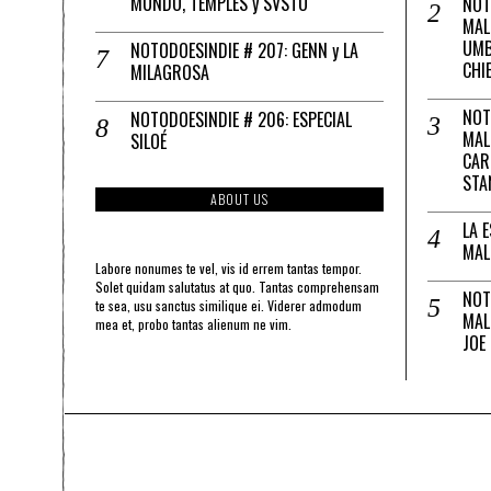
MUNDO, TEMPLES y SVSTO
NOT
MAL
UMB
NOTODOESINDIE # 207: GENN y LA
CHI
MILAGROSA
NOT
NOTODOESINDIE # 206: ESPECIAL
MAL
SILOÉ
CAR
STA
ABOUT US
LA 
MAL
Labore nonumes te vel, vis id errem tantas tempor.
Solet quidam salutatus at quo. Tantas comprehensam
NOT
te sea, usu sanctus similique ei. Viderer admodum
MAL
mea et, probo tantas alienum ne vim.
JOE