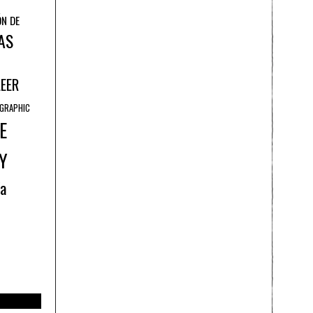
ÓN DE
AS
LEER
GRAPHIC
E
Y
ía