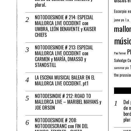
el
plural.
Escorpio
es
NOTODOESINDIE # 214: ESPECIAL
jane yo
l.a.
MALLORCA LIVE OCCIDENT con
mallo
UMBRA, LEÓN BENAVENTE y KAISER
CHIEFS
músi
NOTODOESINDIE # 213: ESPECIAL
Pl
MALLORCA LIVE OCCIDENT con
Pau Forner
CARMEN y MARÍA, DMASSO y
Salvatge C
STANDSTILL
summer pie
the prussia
LA ESCENA MUSICAL BALEAR EN EL
MALLORCA LIVE OCCIDENT. pt1
NOTODESINDIE # 212: ROAD TO
MALLORCA LIVE – MARIBEL MAYANS y
Del 
JOE ORSON
de m
bord
plur
NOTODOESINDIE # 208:
NOTODOESCRANC con FIN DEL