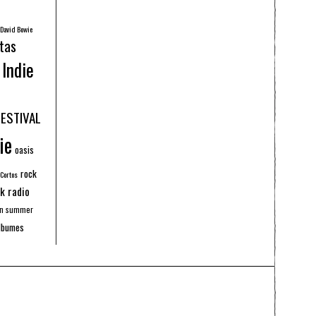
David Bowie
tas
Indie
FESTIVAL
ie
oasis
rock
 Cortos
k radio
an summer
lbumes