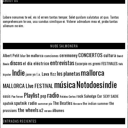
ABOUT US
Labore nonumes te vel, vis id errem tantas tempor. Solet quidam salutatus at quo. Tantas
comprehensam te sea, usu sanctus similique ei. Viderer admodum mea et, probo tantas
alienum ne vim.
NUBE SALMONERA
CONCIERTOS
ceremoney
cultura
Albert Petit
bn mallorca
blur
canciones
David
entrevistas
discos
el día eléctrico
Escorpio
FESTIVALES
es gremi
Bowie
folk
mallorca
Indie
los planetas
Lava fizz
jane yo
l.a.
hipster
música
Notodoesindie
MALLORCA LIve FESTIVAL
radio
Playlist
pop
rock
Salvatge Cor
oasis
SEXY SADIE
Pau Forner
Relatos Cortos
sputnik radio
The Beatles
sputnik
the
the indian summer
summer pie
the cure
the wheels
u2
álbumes
prussians
verano
ENTRADAS RECIENTES