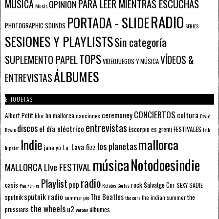
PARA LEER MIENTRAS ESCUCHAS
MÚSICA
OPINIÓN
Music
RADIO
PORTADA - SLIDE
PHOTOGRAPHIC SOUNDS
SERIES
SESIONES Y PLAYLISTS
Sin categoría
TOPS
SUPLEMENTO PAPEL
VÍDEOS &
VIDEOJUEGOS Y MÚSICA
ÁLBUMES
ENTREVISTAS
ETIQUETAS
CONCIERTOS
ceremoney
cultura
Albert Petit
bn mallorca
blur
canciones
David
entrevistas
discos
el día eléctrico
Escorpio
FESTIVALES
es gremi
Bowie
folk
mallorca
Indie
los planetas
Lava fizz
jane yo
l.a.
hipster
música
Notodoesindie
MALLORCA LIve FESTIVAL
radio
Playlist
pop
rock
Salvatge Cor
oasis
SEXY SADIE
Pau Forner
Relatos Cortos
sputnik radio
The Beatles
sputnik
the
the indian summer
summer pie
the cure
the wheels
u2
álbumes
prussians
verano