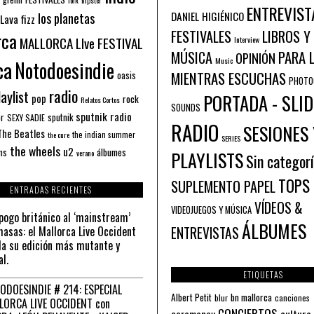
ENTREVIST
los planetas
DANIEL HIGIÉNICO
Lava fizz
FESTIVALES
LIBROS Y
rca
MALLORCA LIve FESTIVAL
Interview
PARA 
MÚSICA
OPINIÓN
ca
Music
Notodoesindie
MIENTRAS ESCUCHAS
oasis
PHOTO
radio
aylist
PORTADA - SLID
pop
rock
Relatos Cortos
SOUNDS
sputnik radio
or
sputnik
SEXY SADIE
RADIO
SESIONES 
The Beatles
the indian summer
the cure
SERIES
the wheels
u2
álbumes
ns
PLAYLISTS
verano
Sin categor
TOPS
SUPLEMENTO PAPEL
ENTRADAS RECIENTES
VÍDEOS &
VIDEOJUEGOS Y MÚSICA
pogo británico al ‘mainstream’
ÁLBUMES
asas: el Mallorca Live Occident
ENTREVISTAS
a su edición más mutante y
al.
ETIQUETAS
ODOESINDIE # 214: ESPECIAL
Albert Petit
bn mallorca
blur
canciones
LORCA LIVE OCCIDENT con
CONCIERTOS
ceremoney
cultura