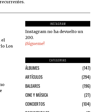
recurrentes.
INSTAGRAM
Instagram no ha devuelto un
200.
 el
¡Sígueme!
rlo Los
CATEGORIAS
ÁLBUMES
147
ARTÍCULOS
294
ómo
BALEARES
196
e
CINE Y MÚSICA
27
CONCIERTOS
104