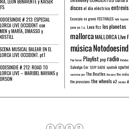
RA, LEÓN BENAVENTE y KAISER
entrevis
EFS
discos
el día eléctrico
Escorpio
FESTIVALES
ODOESINDIE # 213: ESPECIAL
es gremi
folk
hipster
LORCA LIVE OCCIDENT con
los planetas
Lava fizz
jane yo
l.a.
MEN y MARÍA, DMASSO y
mallorca
MALLORCA LIve 
NDSTILL
música
Notodoesind
ESCENA MUSICAL BALEAR EN EL
LORCA LIVE OCCIDENT. pt1
radio
Playlist
pop
Pau Forner
Relatos
sputni
ODESINDIE # 212: ROAD TO
Salvatge Cor
sputnik
SEXY SADIE
LORCA LIVE – MARIBEL MAYANS y
The Beatles
the indi
summer pie
the cure
 ORSON
the wheels
u2
á
the prussians
verano