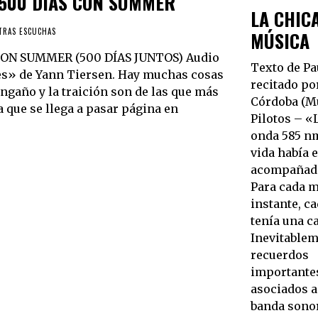
 500 DÍAS CON SUMMER
LA CHIC
TRAS ESCUCHAS
MÚSICA
CON SUMMER (500 DÍAS JUNTOS) Audio
Texto de Pa
stes» de Yann Tiersen. Hay muchas cosas
recitado po
engaño y la traición son de las que más
Córdoba (M
a que se llega a pasar página en
Pilotos – «
onda 585 n
vida había 
acompañada
Para cada 
instante, c
tenía una c
Inevitablem
recuerdos
importante
asociados a
banda sono