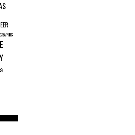
AS
LEER
GRAPHIC
E
Y
ía