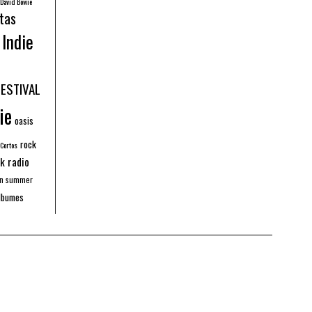
David Bowie
tas
Indie
FESTIVAL
ie
oasis
rock
 Cortos
k radio
an summer
lbumes