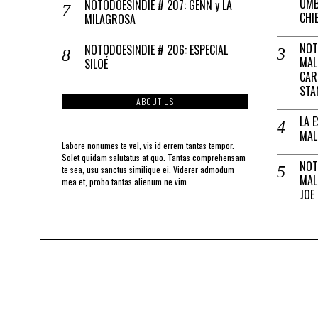
UMB
NOTODOESINDIE # 207: GENN y LA
CHI
MILAGROSA
NOT
NOTODOESINDIE # 206: ESPECIAL
MAL
SILOÉ
CAR
STA
ABOUT US
LA 
MAL
Labore nonumes te vel, vis id errem tantas tempor.
Solet quidam salutatus at quo. Tantas comprehensam
NOT
te sea, usu sanctus similique ei. Viderer admodum
MAL
mea et, probo tantas alienum ne vim.
JOE