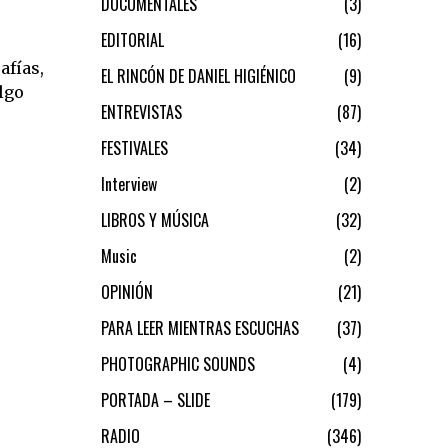
DOCUMENTALES
3
EDITORIAL
16
afías,
EL RINCÓN DE DANIEL HIGIÉNICO
9
lgo
ENTREVISTAS
87
FESTIVALES
34
Interview
2
LIBROS Y MÚSICA
32
Music
2
OPINIÓN
21
PARA LEER MIENTRAS ESCUCHAS
37
PHOTOGRAPHIC SOUNDS
4
PORTADA – SLIDE
179
RADIO
346