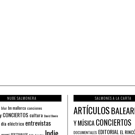
NUBE SALMONERA
SALMONES A LA CARTA
ARTÍCULOS
BALEAR
bn mallorca
blur
canciones
CONCIERTOS
y
cultura
David Bowie
CONCIERTOS
entrevistas
Y MÚSICA
 día eléctrico
Indie
EDITORIAL
EL RINC
DOCUMENTALES
FESTIVALES
 gremi
folk
hipster