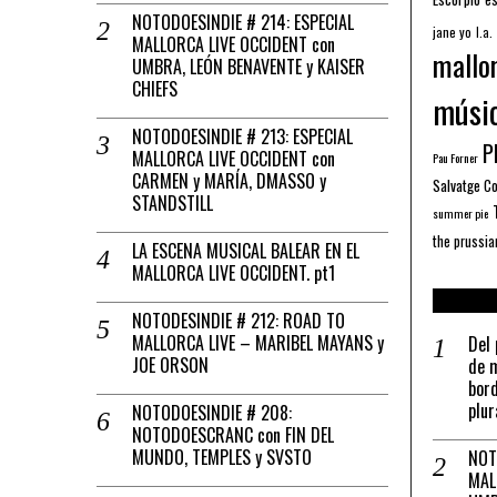
NOTODOESINDIE # 214: ESPECIAL
jane yo
l.a.
MALLORCA LIVE OCCIDENT con
mallo
UMBRA, LEÓN BENAVENTE y KAISER
CHIEFS
músi
NOTODOESINDIE # 213: ESPECIAL
Pl
MALLORCA LIVE OCCIDENT con
Pau Forner
CARMEN y MARÍA, DMASSO y
Salvatge C
STANDSTILL
summer pie
the prussia
LA ESCENA MUSICAL BALEAR EN EL
MALLORCA LIVE OCCIDENT. pt1
NOTODESINDIE # 212: ROAD TO
MALLORCA LIVE – MARIBEL MAYANS y
Del 
JOE ORSON
de m
bord
plur
NOTODOESINDIE # 208:
NOTODOESCRANC con FIN DEL
MUNDO, TEMPLES y SVSTO
NOT
MAL