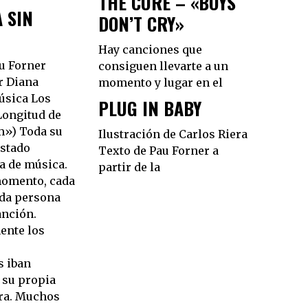
THE CURE – «BOYS
A SIN
DON’T CRY»
Hay canciones que
u Forner
consiguen llevarte a un
r Diana
momento y lugar en el
úsica Los
PLUG IN BABY
Longitud de
m») Toda su
Ilustración de Carlos Riera
estado
Texto de Pau Forner a
 de música.
partir de la
momento, cada
ada persona
anción.
ente los
s iban
 su propia
ra. Muchos