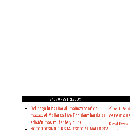
SALMONES FRESCOS
Del pogo británico al ‘mainstream’ de
Albert Peti
masas: el Mallorca Live Occident borda su
ceremon
edición más mutante y plural.
David Bowie
NOTODOESINDIE # 214: ESPECIAL MALLORCA