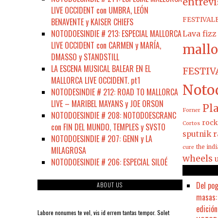
entrevi
LIVE OCCIDENT con UMBRA, LEÓN
FESTIVAL
BENAVENTE y KAISER CHIEFS
NOTODOESINDIE # 213: ESPECIAL MALLORCA
Lava fizz
LIVE OCCIDENT con CARMEN y MARÍA,
mallo
DMASSO y STANDSTILL
LA ESCENA MUSICAL BALEAR EN EL
FESTIV
MALLORCA LIVE OCCIDENT. pt1
Noto
NOTODESINDIE # 212: ROAD TO MALLORCA
LIVE – MARIBEL MAYANS y JOE ORSON
Pla
Forner
NOTODOESINDIE # 208: NOTODOESCRANC
rock
Cortos
con FIN DEL MUNDO, TEMPLES y SVSTO
sputnik r
NOTODOESINDIE # 207: GENN y LA
the ind
cure
MILAGROSA
wheels
NOTODOESINDIE # 206: ESPECIAL SILOÉ
Del pog
ABOUT US
masas: 
edición
Labore nonumes te vel, vis id errem tantas tempor. Solet