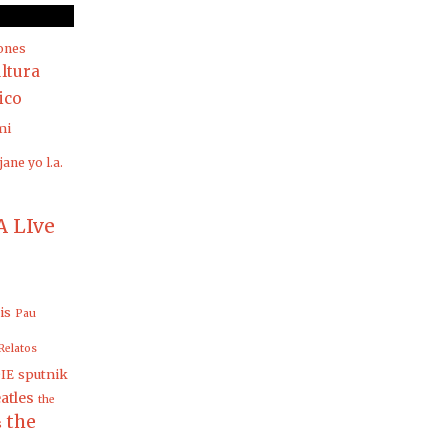
ones
ltura
rico
mi
jane yo
l.a.
 LIve
is
Pau
Relatos
sputnik
IE
atles
the
the
s