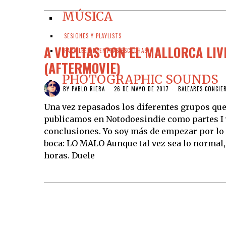
MÚSICA
SESIONES Y PLAYLISTS
A VUELTAS CON EL MALLORCA LIVE
PARA LEER MIENTRAS ESCUCHAS
(AFTERMOVIE)
PHOTOGRAPHIC SOUNDS
BY
PABLO RIERA
26 DE MAYO DE 2017
BALEARES
·
CONCIE
Una vez repasados los diferentes grupos que
publicamos en Notodoesindie como partes I y
conclusiones. Yo soy más de empezar por lo 
boca: LO MALO Aunque tal vez sea lo normal
horas. Duele