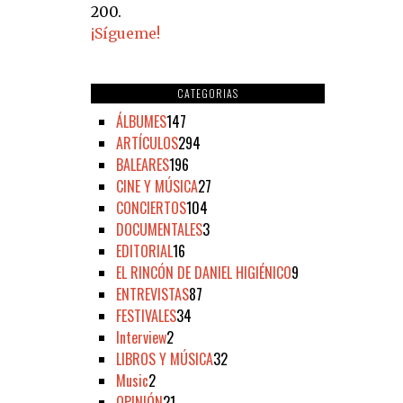
200.
¡Sígueme!
CATEGORIAS
ÁLBUMES
147
ARTÍCULOS
294
BALEARES
196
CINE Y MÚSICA
27
CONCIERTOS
104
DOCUMENTALES
3
EDITORIAL
16
EL RINCÓN DE DANIEL HIGIÉNICO
9
ENTREVISTAS
87
FESTIVALES
34
Interview
2
LIBROS Y MÚSICA
32
Music
2
OPINIÓN
21