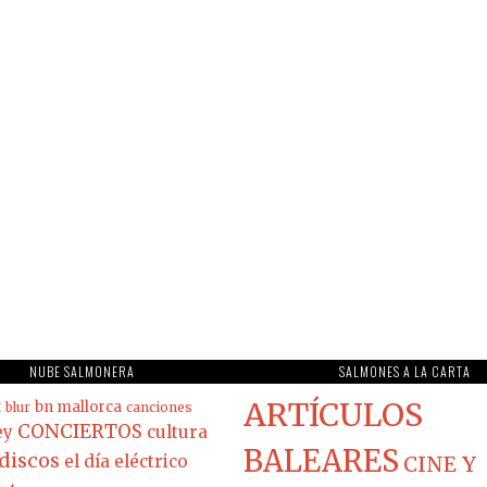
NUBE SALMONERA
SALMONES A LA CARTA
ARTÍCULOS
t
bn mallorca
blur
canciones
CONCIERTOS
ey
cultura
BALEARES
discos
el día eléctrico
CINE Y