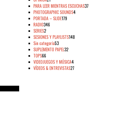
PARA LEER MIENTRAS ESCUCHAS
37
PHOTOGRAPHIC SOUNDS
4
PORTADA – SLIDE
179
RADIO
346
SERIES
2
SESIONES Y PLAYLISTS
148
Sin categoría
53
SUPLEMENTO PAPEL
32
TOPS
66
VIDEOJUEGOS Y MÚSICA
4
VÍDEOS & ENTREVISTAS
27