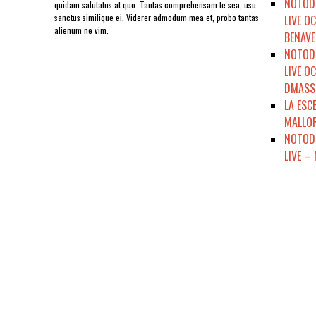
NOTODO
quidam salutatus at quo. Tantas comprehensam te sea, usu
sanctus similique ei. Viderer admodum mea et, probo tantas
LIVE O
alienum ne vim.
BENAVE
NOTODO
LIVE O
DMASSO
LA ESC
MALLOR
NOTODE
LIVE –