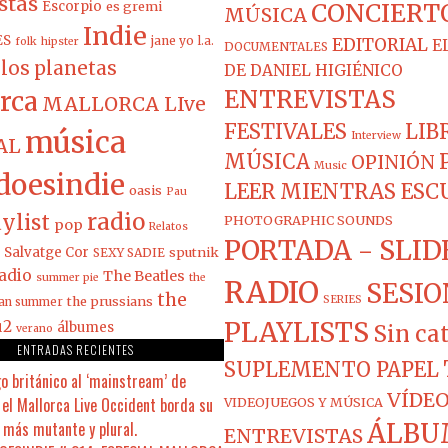
stas
Escorpio
es gremi
CONCIERT
MÚSICA
Indie
ES
jane yo
l.a.
EDITORIAL
folk
hipster
E
DOCUMENTALES
los planetas
DE DANIEL HIGIÉNICO
ENTREVISTAS
rca
MALLORCA LIve
FESTIVALES
LIB
música
Interview
AL
MÚSICA
OPINIÓN
Music
doesindie
LEER MIENTRAS ES
oasis
Pau
radio
ylist
PHOTOGRAPHIC SOUNDS
pop
Relatos
PORTADA - SLID
Salvatge Cor
sputnik
SEXY SADIE
adio
The Beatles
summer pie
the
RADIO
SESIO
the
the prussians
SERIES
ian summer
PLAYLISTS
u2
álbumes
Sin ca
verano
ENTRADAS RECIENTES
SUPLEMENTO PAPEL
o británico al ‘mainstream’ de
VÍDEO
el Mallorca Live Occident borda su
VIDEOJUEGOS Y MÚSICA
 más mutante y plural.
ÁLBU
ENTREVISTAS