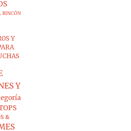
OS
L RINCÓN
ROS Y
PARA
CUCHAS
E
NES Y
tegoría
TOPS
S &
MES