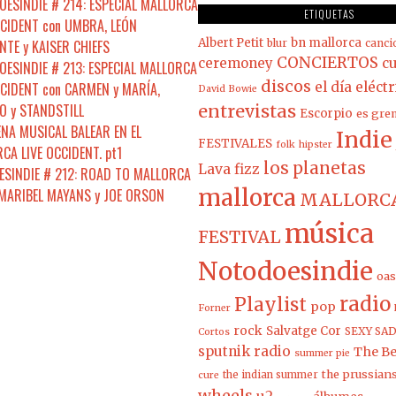
ESINDIE # 214: ESPECIAL MALLORCA
ETIQUETAS
CCIDENT con UMBRA, LEÓN
Albert Petit
bn mallorca
NTE y KAISER CHIEFS
blur
canci
CONCIERTOS
ceremoney
cu
ESINDIE # 213: ESPECIAL MALLORCA
discos
CCIDENT con CARMEN y MARÍA,
el día eléct
David Bowie
 y STANDSTILL
entrevistas
Escorpio
es gre
ENA MUSICAL BALEAR EN EL
Indie
FESTIVALES
folk
hipster
CA LIVE OCCIDENT. pt1
los planetas
Lava fizz
SINDIE # 212: ROAD TO MALLORCA
mallorca
 MARIBEL MAYANS y JOE ORSON
MALLORCA
música
FESTIVAL
Notodoesindie
oas
radio
Playlist
pop
Forner
rock
Salvatge Cor
SEXY SAD
Cortos
sputnik radio
The Be
summer pie
the prussian
the indian summer
cure