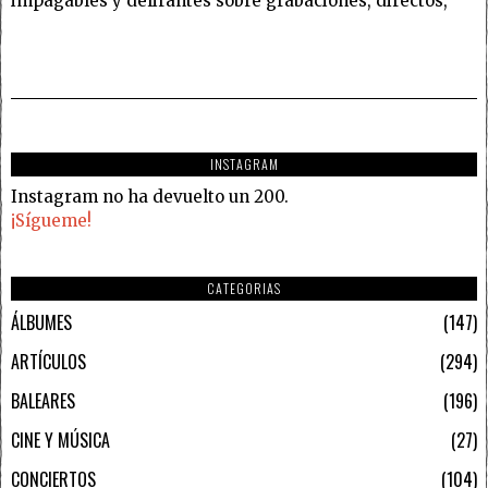
impagables y delirantes sobre grabaciones, directos,
INSTAGRAM
Instagram no ha devuelto un 200.
¡Sígueme!
CATEGORIAS
ÁLBUMES
147
ARTÍCULOS
294
BALEARES
196
CINE Y MÚSICA
27
CONCIERTOS
104