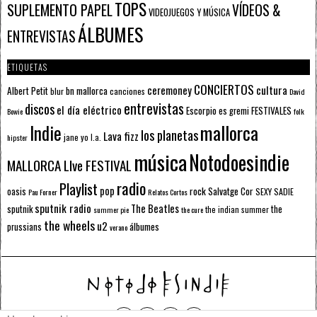
TOPS
SUPLEMENTO PAPEL
VÍDEOS &
VIDEOJUEGOS Y MÚSICA
ÁLBUMES
ENTREVISTAS
ETIQUETAS
CONCIERTOS
ceremoney
cultura
Albert Petit
bn mallorca
blur
canciones
David
entrevistas
discos
el día eléctrico
Escorpio
FESTIVALES
es gremi
Bowie
folk
mallorca
Indie
los planetas
Lava fizz
jane yo
l.a.
hipster
música
Notodoesindie
MALLORCA LIve FESTIVAL
radio
Playlist
pop
rock
Salvatge Cor
oasis
SEXY SADIE
Pau Forner
Relatos Cortos
sputnik radio
The Beatles
sputnik
the
the indian summer
summer pie
the cure
the wheels
u2
álbumes
prussians
verano