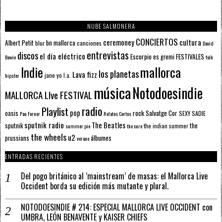
NUBE SALMONERA
CONCIERTOS
ceremoney
cultura
Albert Petit
bn mallorca
blur
canciones
David
entrevistas
discos
el día eléctrico
Escorpio
FESTIVALES
es gremi
Bowie
folk
mallorca
Indie
los planetas
Lava fizz
jane yo
l.a.
hipster
música
Notodoesindie
MALLORCA LIve FESTIVAL
radio
Playlist
pop
rock
Salvatge Cor
oasis
SEXY SADIE
Pau Forner
Relatos Cortos
sputnik radio
The Beatles
sputnik
the
the indian summer
summer pie
the cure
the wheels
u2
álbumes
prussians
verano
ENTRADAS RECIENTES
Del pogo británico al ‘mainstream’ de masas: el Mallorca Live
Occident borda su edición más mutante y plural.
NOTODOESINDIE # 214: ESPECIAL MALLORCA LIVE OCCIDENT con
UMBRA, LEÓN BENAVENTE y KAISER CHIEFS