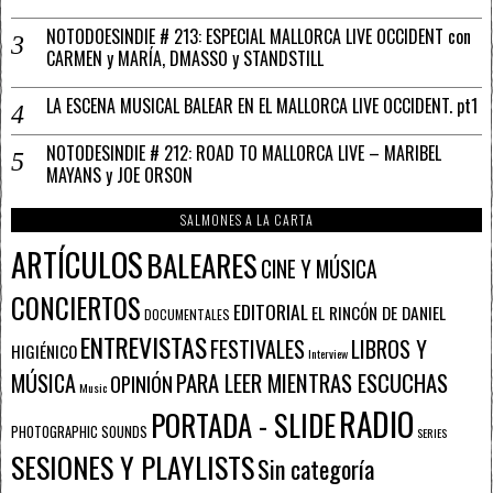
NOTODOESINDIE # 213: ESPECIAL MALLORCA LIVE OCCIDENT con
CARMEN y MARÍA, DMASSO y STANDSTILL
LA ESCENA MUSICAL BALEAR EN EL MALLORCA LIVE OCCIDENT. pt1
NOTODESINDIE # 212: ROAD TO MALLORCA LIVE – MARIBEL
MAYANS y JOE ORSON
SALMONES A LA CARTA
ARTÍCULOS
BALEARES
CINE Y MÚSICA
CONCIERTOS
EDITORIAL
EL RINCÓN DE DANIEL
DOCUMENTALES
ENTREVISTAS
FESTIVALES
LIBROS Y
HIGIÉNICO
Interview
PARA LEER MIENTRAS ESCUCHAS
MÚSICA
OPINIÓN
Music
RADIO
PORTADA - SLIDE
PHOTOGRAPHIC SOUNDS
SERIES
SESIONES Y PLAYLISTS
Sin categoría