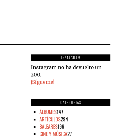
INSTAGRAM
Instagram no ha devuelto un
200.
¡Sígueme!
CATEGORIAS
ÁLBUMES
147
ARTÍCULOS
294
BALEARES
196
CINE Y MÚSICA
27