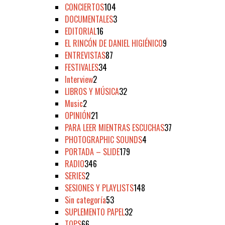
CONCIERTOS
104
DOCUMENTALES
3
EDITORIAL
16
EL RINCÓN DE DANIEL HIGIÉNICO
9
ENTREVISTAS
87
FESTIVALES
34
Interview
2
LIBROS Y MÚSICA
32
Music
2
OPINIÓN
21
PARA LEER MIENTRAS ESCUCHAS
37
PHOTOGRAPHIC SOUNDS
4
PORTADA – SLIDE
179
RADIO
346
SERIES
2
SESIONES Y PLAYLISTS
148
Sin categoría
53
SUPLEMENTO PAPEL
32
TOPS
66