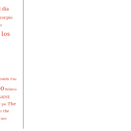
l día
corpio
er
los
z
oasis
Pau
io
Relatos
SADIE
The
 pie
the
er
rano