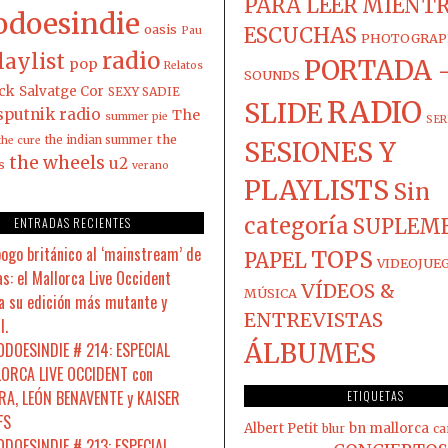
PARA LEER MIENT
odoesindie
oasis
ESCUCHAS
Pau
PHOTOGRAP
radio
laylist
PORTADA 
pop
Relatos
SOUNDS
ck
Salvatge Cor
SEXY SADIE
RADIO
SLIDE
sputnik radio
The
summer pie
SER
the
the indian summer
the cure
SESIONES Y
the wheels
u2
s
verano
PLAYLISTS
Sin
categoría
ENTRADAS RECIENTES
SUPLEM
pogo británico al ‘mainstream’ de
TOPS
PAPEL
VIDEOJUE
s: el Mallorca Live Occident
VÍDEOS &
MÚSICA
a su edición más mutante y
ENTREVISTAS
l.
ÁLBUMES
DOESINDIE # 214: ESPECIAL
ORCA LIVE OCCIDENT con
A, LEÓN BENAVENTE y KAISER
ETIQUETAS
FS
Albert Petit
bn mallorca
blur
ca
DOESINDIE # 213: ESPECIAL