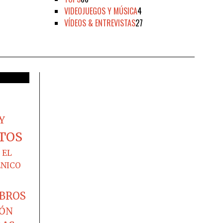
VIDEOJUEGOS Y MÚSICA
4
VÍDEOS & ENTREVISTAS
27
Y
TOS
EL
ÉNICO
IBROS
IÓN