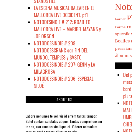
STANDSTILL
Not
LA ESCENA MUSICAL BALEAR EN EL
MALLORCA LIVE OCCIDENT. pt1
P
Forner
NOTODESINDIE # 212: ROAD TO
ro
Cortos
MALLORCA LIVE – MARIBEL MAYANS y
sputnik
JOE ORSON
Beatles
NOTODOESINDIE # 208:
prussian
NOTODOESCRANC con FIN DEL
álbumes
MUNDO, TEMPLES y SVSTO
NOTODOESINDIE # 207: GENN y LA
MILAGROSA
Del 
NOTODOESINDIE # 206: ESPECIAL
masa
SILOÉ
bord
plura
ABOUT US
NOTO
MALL
Labore nonumes te vel, vis id errem tantas tempor.
UMBR
Solet quidam salutatus at quo. Tantas comprehensam
CHIE
te sea, usu sanctus similique ei. Viderer admodum
NOTO
mea et, probo tantas alienum ne vim.