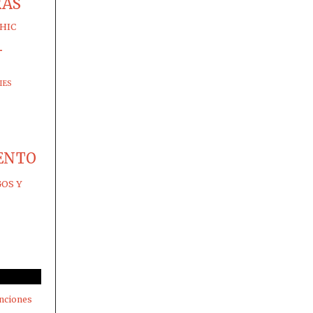
RAS
HIC
-
IES
ENTO
GOS Y
nciones