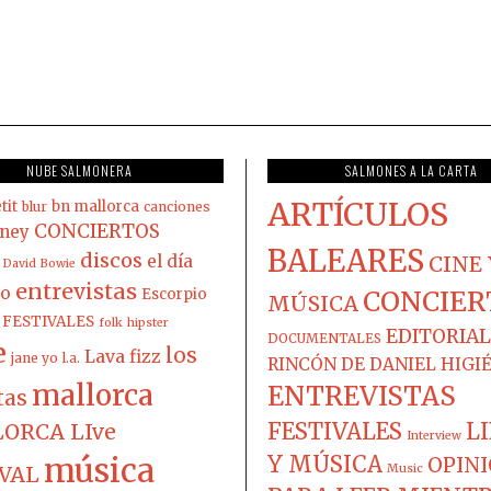
NUBE SALMONERA
SALMONES A LA CARTA
ARTÍCULOS
tit
bn mallorca
blur
canciones
CONCIERTOS
ney
BALEARES
discos
el día
CINE 
David Bowie
entrevistas
co
Escorpio
CONCIER
MÚSICA
FESTIVALES
folk
hipster
EDITORIAL
DOCUMENTALES
e
los
Lava fizz
jane yo
l.a.
RINCÓN DE DANIEL HIGI
mallorca
ENTREVISTAS
tas
FESTIVALES
L
ORCA LIve
Interview
música
Y MÚSICA
OPIN
IVAL
Music