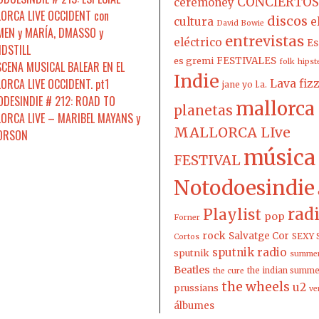
CONCIERTOS
ceremoney
ORCA LIVE OCCIDENT con
discos
cultura
e
David Bowie
EN y MARÍA, DMASSO y
entrevistas
eléctrico
Es
DSTILL
es gremi
FESTIVALES
folk
hipst
SCENA MUSICAL BALEAR EN EL
Indie
ORCA LIVE OCCIDENT. pt1
Lava fiz
jane yo
l.a.
DESINDIE # 212: ROAD TO
mallorca
planetas
ORCA LIVE – MARIBEL MAYANS y
MALLORCA LIve
 ORSON
música
FESTIVAL
Notodoesindie
rad
Playlist
pop
Forner
rock
Salvatge Cor
SEXY 
Cortos
sputnik radio
sputnik
summer
Beatles
the indian summ
the cure
the wheels
u2
prussians
ve
álbumes