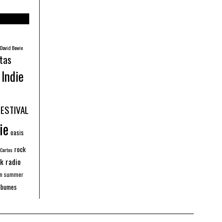
David Bowie
tas
Indie
FESTIVAL
ie
oasis
rock
 Cortos
k radio
an summer
lbumes