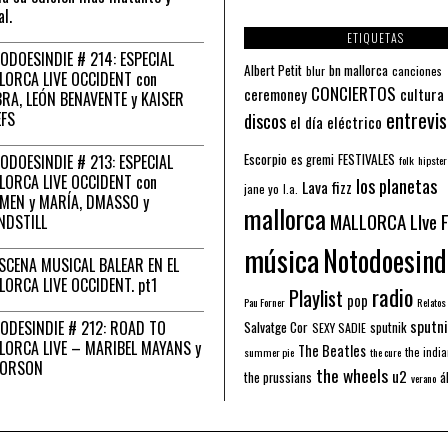
al.
ETIQUETAS
ODOESINDIE # 214: ESPECIAL
Albert Petit
bn mallorca
blur
canciones
LORCA LIVE OCCIDENT con
CONCIERTOS
ceremoney
cultura
RA, LEÓN BENAVENTE y KAISER
entrevis
EFS
discos
el día eléctrico
Escorpio
FESTIVALES
ODOESINDIE # 213: ESPECIAL
es gremi
folk
hipster
LORCA LIVE OCCIDENT con
los planetas
Lava fizz
jane yo
l.a.
MEN y MARÍA, DMASSO y
mallorca
MALLORCA LIve 
NDSTILL
música
Notodoesind
ESCENA MUSICAL BALEAR EN EL
LORCA LIVE OCCIDENT. pt1
radio
Playlist
pop
Pau Forner
Relatos
sputni
ODESINDIE # 212: ROAD TO
Salvatge Cor
sputnik
SEXY SADIE
LORCA LIVE – MARIBEL MAYANS y
The Beatles
the indi
summer pie
the cure
 ORSON
the wheels
u2
á
the prussians
verano