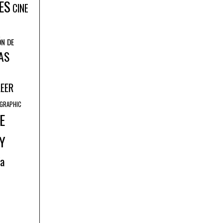
ES
CINE
ÓN DE
AS
LEER
GRAPHIC
E
Y
ía