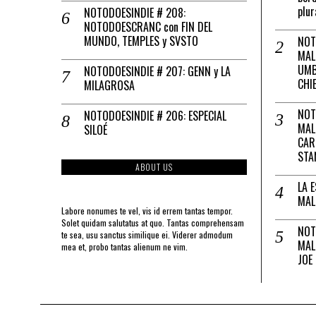
plur
NOTODOESINDIE # 208:
NOTODOESCRANC con FIN DEL
MUNDO, TEMPLES y SVSTO
NOT
MAL
UMB
NOTODOESINDIE # 207: GENN y LA
CHI
MILAGROSA
NOT
NOTODOESINDIE # 206: ESPECIAL
MAL
SILOÉ
CAR
STA
ABOUT US
LA 
MAL
Labore nonumes te vel, vis id errem tantas tempor.
Solet quidam salutatus at quo. Tantas comprehensam
NOT
te sea, usu sanctus similique ei. Viderer admodum
MAL
mea et, probo tantas alienum ne vim.
JOE