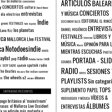
ARTÍCULOS
BALEAR
bn mallorca
blur
canciones
CONCIERTOS
y
cultura
David Bowie
CONCIERTOS
entrevistas
Y MÚSICA
 día eléctrico
Indie
EDITORIAL
EL RINC
DOCUMENTALES
FESTIVALES
 gremi
folk
hipster
ENTREVIST
los planetas
DANIEL HIGIÉNICO
Lava fizz
FESTIVALES
LIBROS Y
rca
MALLORCA LIve FESTIVAL
Interview
PARA 
MÚSICA
OPINIÓN
ca
Music
Notodoesindie
MIENTRAS ESCUCHAS
oasis
PHOTO
radio
aylist
PORTADA - SLID
pop
rock
Relatos Cortos
SOUNDS
sputnik radio
or
sputnik
SEXY SADIE
RADIO
SESIONES 
The Beatles
the indian summer
the cure
SERIES
the wheels
u2
álbumes
ns
PLAYLISTS
verano
Sin categor
TOPS
SUPLEMENTO PAPEL
ENTRADAS RECIENTES
VÍDEOS &
VIDEOJUEGOS Y MÚSICA
pogo británico al ‘mainstream’
ÁLBUMES
asas: el Mallorca Live Occident
ENTREVISTAS
a su edición más mutante y