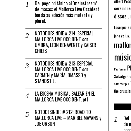
Albert Petit
Del pogo británico al ‘mainstream’
ceremone
de masas: el Mallorca Live Occident
borda su edición más mutante y
discos
el
plural.
Escorpio
es
NOTODOESINDIE # 214: ESPECIAL
jane yo
l.a.
MALLORCA LIVE OCCIDENT con
mallo
UMBRA, LEÓN BENAVENTE y KAISER
CHIEFS
músi
NOTODOESINDIE # 213: ESPECIAL
Pl
MALLORCA LIVE OCCIDENT con
Pau Forner
CARMEN y MARÍA, DMASSO y
Salvatge C
STANDSTILL
summer pie
the prussia
LA ESCENA MUSICAL BALEAR EN EL
MALLORCA LIVE OCCIDENT. pt1
NOTODESINDIE # 212: ROAD TO
MALLORCA LIVE – MARIBEL MAYANS y
Del 
JOE ORSON
de m
bord