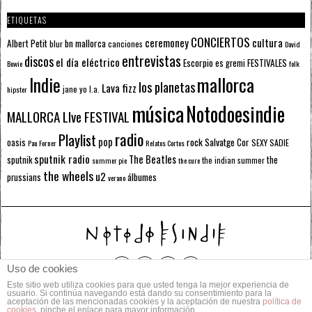
ETIQUETAS
CONCIERTOS
ceremoney
cultura
Albert Petit
bn mallorca
blur
canciones
David
entrevistas
discos
el día eléctrico
Escorpio
FESTIVALES
es gremi
Bowie
folk
mallorca
Indie
los planetas
Lava fizz
jane yo
l.a.
hipster
música
Notodoesindie
MALLORCA LIve FESTIVAL
radio
Playlist
pop
rock
Salvatge Cor
oasis
SEXY SADIE
Pau Forner
Relatos Cortos
sputnik radio
The Beatles
sputnik
the
the indian summer
summer pie
the cure
the wheels
u2
álbumes
prussians
verano
Uso de cookies
Este sitio web utiliza cookies para que usted tenga la mejor experiencia de
© 2014 Todos los derechos reservados.
usuario. Si continúa navegando está dando su consentimiento para la
aceptación de las mencionadas cookies y la aceptación de nuestra
política de
cookies
, pinche el enlace para mayor información.