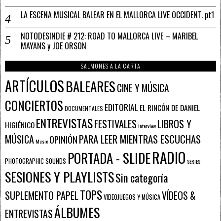
LA ESCENA MUSICAL BALEAR EN EL MALLORCA LIVE OCCIDENT. pt1
NOTODESINDIE # 212: ROAD TO MALLORCA LIVE – MARIBEL
MAYANS y JOE ORSON
SALMONES A LA CARTA
ARTÍCULOS
BALEARES
CINE Y MÚSICA
CONCIERTOS
EDITORIAL
EL RINCÓN DE DANIEL
DOCUMENTALES
ENTREVISTAS
FESTIVALES
LIBROS Y
HIGIÉNICO
Interview
PARA LEER MIENTRAS ESCUCHAS
MÚSICA
OPINIÓN
Music
RADIO
PORTADA - SLIDE
PHOTOGRAPHIC SOUNDS
SERIES
SESIONES Y PLAYLISTS
Sin categoría
TOPS
SUPLEMENTO PAPEL
VÍDEOS &
VIDEOJUEGOS Y MÚSICA
ÁLBUMES
ENTREVISTAS