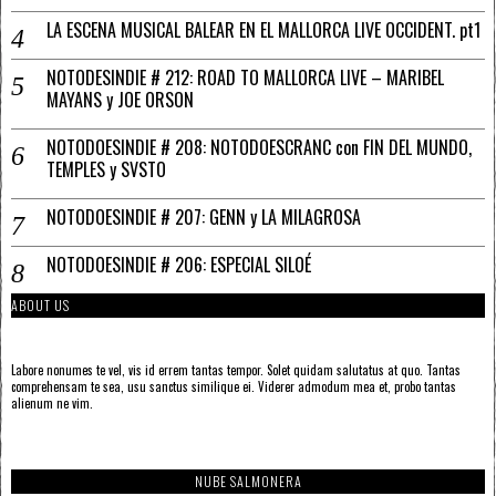
LA ESCENA MUSICAL BALEAR EN EL MALLORCA LIVE OCCIDENT. pt1
NOTODESINDIE # 212: ROAD TO MALLORCA LIVE – MARIBEL
MAYANS y JOE ORSON
NOTODOESINDIE # 208: NOTODOESCRANC con FIN DEL MUNDO,
TEMPLES y SVSTO
NOTODOESINDIE # 207: GENN y LA MILAGROSA
NOTODOESINDIE # 206: ESPECIAL SILOÉ
ABOUT US
Labore nonumes te vel, vis id errem tantas tempor. Solet quidam salutatus at quo. Tantas
comprehensam te sea, usu sanctus similique ei. Viderer admodum mea et, probo tantas
alienum ne vim.
NUBE SALMONERA