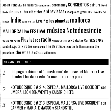
CONCIERTOS
ceremoney
cultura
Albert Petit
bn mallorca
blur
canciones
David
entrevistas
discos
el día eléctrico
Escorpio
FESTIVALES
es gremi
Bowie
folk
mallorca
Indie
los planetas
Lava fizz
jane yo
l.a.
hipster
música
Notodoesindie
MALLORCA LIve FESTIVAL
radio
Playlist
pop
rock
Salvatge Cor
oasis
SEXY SADIE
Pau Forner
Relatos Cortos
sputnik radio
The Beatles
sputnik
the
the indian summer
summer pie
the cure
the wheels
u2
álbumes
prussians
verano
ENTRADAS RECIENTES
Del pogo británico al ‘mainstream’ de masas: el Mallorca Live
Occident borda su edición más mutante y plural.
NOTODOESINDIE # 214: ESPECIAL MALLORCA LIVE OCCIDENT con
UMBRA, LEÓN BENAVENTE y KAISER CHIEFS
NOTODOESINDIE # 213: ESPECIAL MALLORCA LIVE OCCIDENT con
CARMEN y MARÍA, DMASSO y STANDSTILL