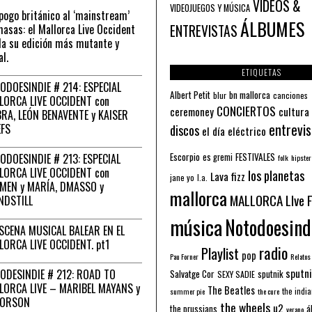
VÍDEOS &
VIDEOJUEGOS Y MÚSICA
pogo británico al ‘mainstream’
ÁLBUMES
asas: el Mallorca Live Occident
ENTREVISTAS
a su edición más mutante y
al.
ETIQUETAS
ODOESINDIE # 214: ESPECIAL
Albert Petit
bn mallorca
blur
canciones
LORCA LIVE OCCIDENT con
CONCIERTOS
ceremoney
cultura
RA, LEÓN BENAVENTE y KAISER
entrevis
EFS
discos
el día eléctrico
Escorpio
FESTIVALES
ODOESINDIE # 213: ESPECIAL
es gremi
folk
hipster
LORCA LIVE OCCIDENT con
los planetas
Lava fizz
jane yo
l.a.
MEN y MARÍA, DMASSO y
mallorca
MALLORCA LIve 
NDSTILL
música
Notodoesind
ESCENA MUSICAL BALEAR EN EL
LORCA LIVE OCCIDENT. pt1
radio
Playlist
pop
Pau Forner
Relatos
sputni
ODESINDIE # 212: ROAD TO
Salvatge Cor
sputnik
SEXY SADIE
LORCA LIVE – MARIBEL MAYANS y
The Beatles
the indi
summer pie
the cure
 ORSON
the wheels
u2
á
the prussians
verano