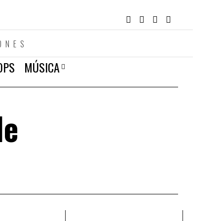
ONES
OPS
MÚSICA
de