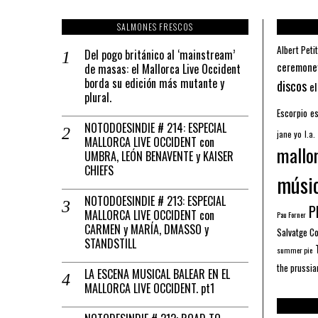
SALMONES FRESCOS
Albert Petit
Del pogo británico al ‘mainstream’
ceremone
de masas: el Mallorca Live Occident
borda su edición más mutante y
discos
el
plural.
Escorpio
es
NOTODOESINDIE # 214: ESPECIAL
jane yo
l.a.
MALLORCA LIVE OCCIDENT con
mallo
UMBRA, LEÓN BENAVENTE y KAISER
CHIEFS
músi
NOTODOESINDIE # 213: ESPECIAL
Pl
MALLORCA LIVE OCCIDENT con
Pau Forner
CARMEN y MARÍA, DMASSO y
Salvatge C
STANDSTILL
summer pie
the prussia
LA ESCENA MUSICAL BALEAR EN EL
MALLORCA LIVE OCCIDENT. pt1