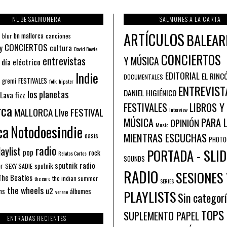
NUBE SALMONERA
SALMONES A LA CARTA
ARTÍCULOS
BALEAR
bn mallorca
blur
canciones
CONCIERTOS
y
cultura
David Bowie
CONCIERTOS
entrevistas
Y MÚSICA
 día eléctrico
Indie
EDITORIAL
EL RINC
DOCUMENTALES
FESTIVALES
 gremi
folk
hipster
ENTREVIST
los planetas
DANIEL HIGIÉNICO
Lava fizz
FESTIVALES
LIBROS Y
rca
MALLORCA LIve FESTIVAL
Interview
PARA 
MÚSICA
OPINIÓN
ca
Music
Notodoesindie
MIENTRAS ESCUCHAS
oasis
PHOTO
radio
aylist
PORTADA - SLID
pop
rock
Relatos Cortos
SOUNDS
sputnik radio
or
sputnik
SEXY SADIE
RADIO
SESIONES 
The Beatles
the indian summer
the cure
SERIES
the wheels
u2
álbumes
ns
PLAYLISTS
verano
Sin categor
TOPS
SUPLEMENTO PAPEL
ENTRADAS RECIENTES