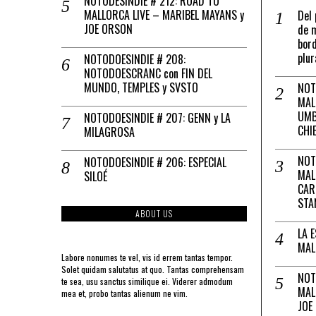
NOTODESINDIE # 212: ROAD TO
MALLORCA LIVE – MARIBEL MAYANS y
Del 
JOE ORSON
de m
bord
plur
NOTODOESINDIE # 208:
NOTODOESCRANC con FIN DEL
MUNDO, TEMPLES y SVSTO
NOT
MAL
UMB
NOTODOESINDIE # 207: GENN y LA
CHI
MILAGROSA
NOT
NOTODOESINDIE # 206: ESPECIAL
MAL
SILOÉ
CAR
STA
ABOUT US
LA 
MAL
Labore nonumes te vel, vis id errem tantas tempor.
Solet quidam salutatus at quo. Tantas comprehensam
NOT
te sea, usu sanctus similique ei. Viderer admodum
MAL
mea et, probo tantas alienum ne vim.
JOE