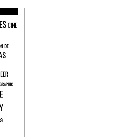
ES
CINE
ÓN DE
AS
LEER
GRAPHIC
E
Y
ía