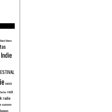
David Bowie
tas
Indie
FESTIVAL
ie
oasis
rock
 Cortos
k radio
an summer
lbumes