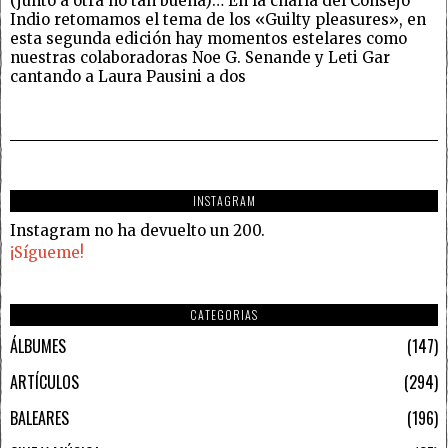
(junto a otra no tan buena)… En la charla del Consejo
Indio retomamos el tema de los «Guilty pleasures», en
esta segunda edición hay momentos estelares como
nuestras colaboradoras Noe G. Senande y Leti Gar
cantando a Laura Pausini a dos
INSTAGRAM
Instagram no ha devuelto un 200.
¡Sígueme!
CATEGORIAS
ÁLBUMES
147
ARTÍCULOS
294
BALEARES
196