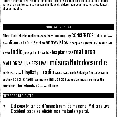
Labore nonumes te vel, vis id errem tantas tempor. Solet quidam salutatus at quo. Tantas
comprehensam te sea, usu sanctus similique ei. Viderer admodum mea et, probo tantas
alienum ne vim.
NUBE SALMONERA
CONCIERTOS
ceremoney
cultura
Albert Petit
bn mallorca
blur
canciones
David
entrevistas
discos
el día eléctrico
Escorpio
FESTIVALES
es gremi
Bowie
folk
mallorca
Indie
los planetas
Lava fizz
jane yo
l.a.
hipster
música
Notodoesindie
MALLORCA LIve FESTIVAL
radio
Playlist
pop
rock
Salvatge Cor
oasis
SEXY SADIE
Pau Forner
Relatos Cortos
sputnik radio
The Beatles
sputnik
the
the indian summer
summer pie
the cure
the wheels
u2
álbumes
prussians
verano
ENTRADAS RECIENTES
Del pogo británico al ‘mainstream’ de masas: el Mallorca Live
Occident borda su edición más mutante y plural.