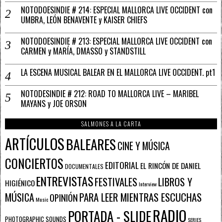
NOTODOESINDIE # 214: ESPECIAL MALLORCA LIVE OCCIDENT con
UMBRA, LEÓN BENAVENTE y KAISER CHIEFS
NOTODOESINDIE # 213: ESPECIAL MALLORCA LIVE OCCIDENT con
CARMEN y MARÍA, DMASSO y STANDSTILL
LA ESCENA MUSICAL BALEAR EN EL MALLORCA LIVE OCCIDENT. pt1
NOTODESINDIE # 212: ROAD TO MALLORCA LIVE – MARIBEL
MAYANS y JOE ORSON
SALMONES A LA CARTA
ARTÍCULOS
BALEARES
CINE Y MÚSICA
CONCIERTOS
EDITORIAL
EL RINCÓN DE DANIEL
DOCUMENTALES
ENTREVISTAS
FESTIVALES
LIBROS Y
HIGIÉNICO
Interview
PARA LEER MIENTRAS ESCUCHAS
MÚSICA
OPINIÓN
Music
RADIO
PORTADA - SLIDE
PHOTOGRAPHIC SOUNDS
SERIES