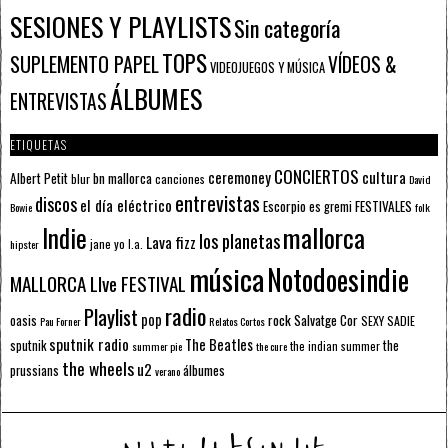
SESIONES Y PLAYLISTS
Sin categoría
TOPS
SUPLEMENTO PAPEL
VÍDEOS &
VIDEOJUEGOS Y MÚSICA
ÁLBUMES
ENTREVISTAS
ETIQUETAS
CONCIERTOS
ceremoney
cultura
Albert Petit
bn mallorca
blur
canciones
David
entrevistas
discos
el día eléctrico
Escorpio
FESTIVALES
es gremi
Bowie
folk
mallorca
Indie
los planetas
Lava fizz
jane yo
l.a.
hipster
música
Notodoesindie
MALLORCA LIve FESTIVAL
radio
Playlist
pop
rock
Salvatge Cor
oasis
SEXY SADIE
Pau Forner
Relatos Cortos
sputnik radio
The Beatles
sputnik
the
the indian summer
summer pie
the cure
the wheels
u2
álbumes
prussians
verano