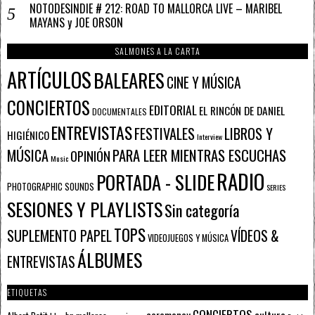
NOTODESINDIE # 212: ROAD TO MALLORCA LIVE – MARIBEL
MAYANS y JOE ORSON
SALMONES A LA CARTA
ARTÍCULOS
BALEARES
CINE Y MÚSICA
CONCIERTOS
EDITORIAL
EL RINCÓN DE DANIEL
DOCUMENTALES
ENTREVISTAS
FESTIVALES
LIBROS Y
HIGIÉNICO
Interview
PARA LEER MIENTRAS ESCUCHAS
MÚSICA
OPINIÓN
Music
RADIO
PORTADA - SLIDE
PHOTOGRAPHIC SOUNDS
SERIES
SESIONES Y PLAYLISTS
Sin categoría
TOPS
SUPLEMENTO PAPEL
VÍDEOS &
VIDEOJUEGOS Y MÚSICA
ÁLBUMES
ENTREVISTAS
ETIQUETAS
CONCIERTOS