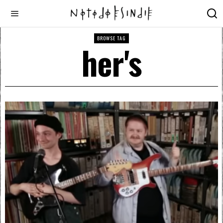
BROWSE TAG
her's