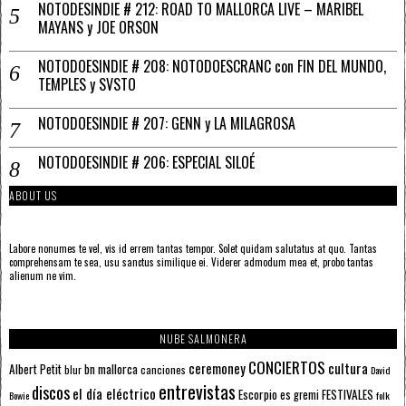
NOTODESINDIE # 212: ROAD TO MALLORCA LIVE – MARIBEL
MAYANS y JOE ORSON
NOTODOESINDIE # 208: NOTODOESCRANC con FIN DEL MUNDO,
TEMPLES y SVSTO
NOTODOESINDIE # 207: GENN y LA MILAGROSA
NOTODOESINDIE # 206: ESPECIAL SILOÉ
ABOUT US
Labore nonumes te vel, vis id errem tantas tempor. Solet quidam salutatus at quo. Tantas
comprehensam te sea, usu sanctus similique ei. Viderer admodum mea et, probo tantas
alienum ne vim.
NUBE SALMONERA
CONCIERTOS
ceremoney
cultura
Albert Petit
bn mallorca
blur
canciones
David
entrevistas
discos
el día eléctrico
Escorpio
FESTIVALES
es gremi
Bowie
folk