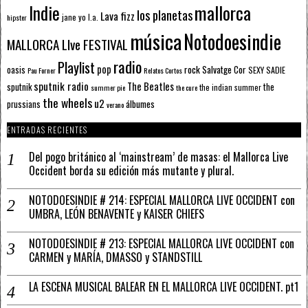
mallorca
Indie
los planetas
Lava fizz
jane yo
l.a.
hipster
música
Notodoesindie
MALLORCA LIve FESTIVAL
radio
Playlist
pop
rock
Salvatge Cor
oasis
SEXY SADIE
Pau Forner
Relatos Cortos
sputnik radio
The Beatles
sputnik
the
the indian summer
summer pie
the cure
the wheels
u2
álbumes
prussians
verano
ENTRADAS RECIENTES
Del pogo británico al ‘mainstream’ de masas: el Mallorca Live
Occident borda su edición más mutante y plural.
NOTODOESINDIE # 214: ESPECIAL MALLORCA LIVE OCCIDENT con
UMBRA, LEÓN BENAVENTE y KAISER CHIEFS
NOTODOESINDIE # 213: ESPECIAL MALLORCA LIVE OCCIDENT con
CARMEN y MARÍA, DMASSO y STANDSTILL
LA ESCENA MUSICAL BALEAR EN EL MALLORCA LIVE OCCIDENT. pt1