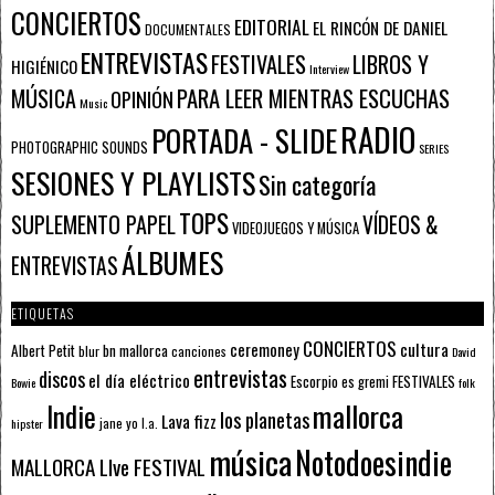
CONCIERTOS
EDITORIAL
EL RINCÓN DE DANIEL
DOCUMENTALES
ENTREVISTAS
FESTIVALES
LIBROS Y
HIGIÉNICO
Interview
PARA LEER MIENTRAS ESCUCHAS
MÚSICA
OPINIÓN
Music
RADIO
PORTADA - SLIDE
PHOTOGRAPHIC SOUNDS
SERIES
SESIONES Y PLAYLISTS
Sin categoría
TOPS
SUPLEMENTO PAPEL
VÍDEOS &
VIDEOJUEGOS Y MÚSICA
ÁLBUMES
ENTREVISTAS
ETIQUETAS
CONCIERTOS
ceremoney
cultura
Albert Petit
bn mallorca
blur
canciones
David
entrevistas
discos
el día eléctrico
Escorpio
FESTIVALES
es gremi
Bowie
folk
mallorca
Indie
los planetas
Lava fizz
jane yo
l.a.
hipster
música
Notodoesindie
MALLORCA LIve FESTIVAL