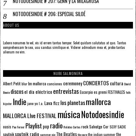
NOTODOESINDIE # 207: GENN y LA MILAGROSA
NOTODOESINDIE # 206: ESPECIAL SILOÉ
ABOUT US
Labore nonumes te vel, vis id errem tantas tempor. Solet quidam salutatus at quo. Tantas
comprehensam te sea, usu sanctus similique ei. Viderer admodum mea et, probo tantas
alienum ne vim.
NUBE SALMONERA
CONCIERTOS
ceremoney
cultura
Albert Petit
bn mallorca
blur
canciones
David
entrevistas
discos
el día eléctrico
Escorpio
FESTIVALES
es gremi
Bowie
folk
mallorca
Indie
los planetas
Lava fizz
jane yo
l.a.
hipster
música
Notodoesindie
MALLORCA LIve FESTIVAL
radio
Playlist
pop
rock
Salvatge Cor
oasis
SEXY SADIE
Pau Forner
Relatos Cortos
sputnik radio
The Beatles
sputnik
the
the indian summer
summer pie
the cure