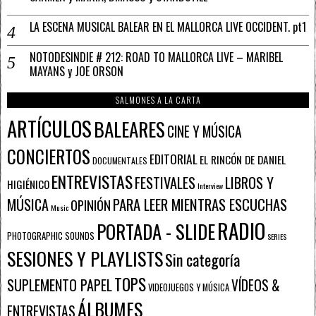
LA ESCENA MUSICAL BALEAR EN EL MALLORCA LIVE OCCIDENT. pt1
NOTODESINDIE # 212: ROAD TO MALLORCA LIVE – MARIBEL
MAYANS y JOE ORSON
SALMONES A LA CARTA
ARTÍCULOS
BALEARES
CINE Y MÚSICA
CONCIERTOS
EDITORIAL
EL RINCÓN DE DANIEL
DOCUMENTALES
ENTREVISTAS
FESTIVALES
LIBROS Y
HIGIÉNICO
Interview
PARA LEER MIENTRAS ESCUCHAS
MÚSICA
OPINIÓN
Music
RADIO
PORTADA - SLIDE
PHOTOGRAPHIC SOUNDS
SERIES
SESIONES Y PLAYLISTS
Sin categoría
TOPS
SUPLEMENTO PAPEL
VÍDEOS &
VIDEOJUEGOS Y MÚSICA
ÁLBUMES
ENTREVISTAS