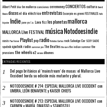
CONCIERTOS
ceremoney
cultura
Albert Petit
bn mallorca
blur
canciones
David
entrevistas
discos
el día eléctrico
Escorpio
FESTIVALES
es gremi
Bowie
folk
mallorca
Indie
los planetas
Lava fizz
jane yo
l.a.
hipster
música
Notodoesindie
MALLORCA LIve FESTIVAL
radio
Playlist
pop
rock
Salvatge Cor
oasis
SEXY SADIE
Pau Forner
Relatos Cortos
sputnik radio
The Beatles
sputnik
the
the indian summer
summer pie
the cure
the wheels
u2
álbumes
prussians
verano
ENTRADAS RECIENTES
Del pogo británico al ‘mainstream’ de masas: el Mallorca Live
Occident borda su edición más mutante y plural.
NOTODOESINDIE # 214: ESPECIAL MALLORCA LIVE OCCIDENT con
UMBRA, LEÓN BENAVENTE y KAISER CHIEFS
NOTODOESINDIE # 213: ESPECIAL MALLORCA LIVE OCCIDENT con
CARMEN y MARÍA, DMASSO y STANDSTILL