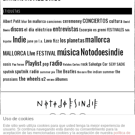
ETIQUETAS
CONCIERTOS
ceremoney
cultura
Albert Petit
bn mallorca
blur
canciones
David
entrevistas
discos
el día eléctrico
Escorpio
FESTIVALES
es gremi
Bowie
folk
mallorca
Indie
los planetas
Lava fizz
jane yo
l.a.
hipster
música
Notodoesindie
MALLORCA LIve FESTIVAL
radio
Playlist
pop
rock
Salvatge Cor
oasis
SEXY SADIE
Pau Forner
Relatos Cortos
sputnik radio
The Beatles
sputnik
the
the indian summer
summer pie
the cure
the wheels
u2
álbumes
prussians
verano
Uso de cookies
Este sitio web utiliza cookies para que usted tenga la mejor experiencia de
© 2014 Todos los derechos reservados.
usuario. Si continúa navegando está dando su consentimiento para la
aceptación de las mencionadas cookies y la aceptación de nuestra
política de