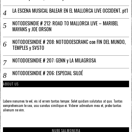
LA ESCENA MUSICAL BALEAR EN EL MALLORCA LIVE OCCIDENT. pt1
NOTODESINDIE # 212: ROAD TO MALLORCA LIVE – MARIBEL
MAYANS y JOE ORSON
NOTODOESINDIE # 208: NOTODOESCRANC con FIN DEL MUNDO,
TEMPLES y SVSTO
NOTODOESINDIE # 207: GENN y LA MILAGROSA
NOTODOESINDIE # 206: ESPECIAL SILOÉ
ABOUT US
Labore nonumes te vel, vis id errem tantas tempor. Solet quidam salutatus at quo. Tantas
comprehensam te sea, usu sanctus similique ei. Viderer admodum mea et, probo tantas
alienum ne vim.
NUBE SALMONERA