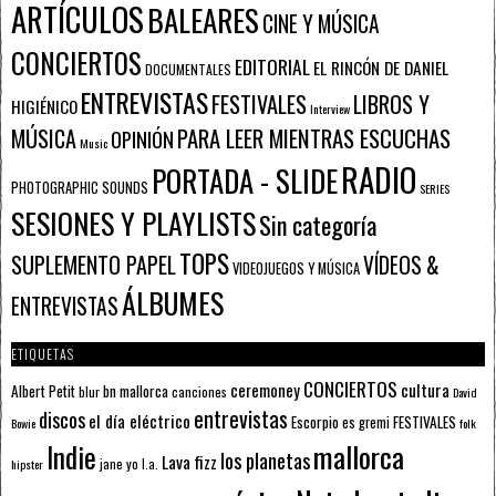
ARTÍCULOS
BALEARES
CINE Y MÚSICA
CONCIERTOS
EDITORIAL
EL RINCÓN DE DANIEL
DOCUMENTALES
ENTREVISTAS
FESTIVALES
LIBROS Y
HIGIÉNICO
Interview
PARA LEER MIENTRAS ESCUCHAS
MÚSICA
OPINIÓN
Music
RADIO
PORTADA - SLIDE
PHOTOGRAPHIC SOUNDS
SERIES
SESIONES Y PLAYLISTS
Sin categoría
TOPS
SUPLEMENTO PAPEL
VÍDEOS &
VIDEOJUEGOS Y MÚSICA
ÁLBUMES
ENTREVISTAS
ETIQUETAS
CONCIERTOS
ceremoney
cultura
Albert Petit
bn mallorca
blur
canciones
David
entrevistas
discos
el día eléctrico
Escorpio
FESTIVALES
es gremi
Bowie
folk
mallorca
Indie
los planetas
Lava fizz
jane yo
l.a.
hipster