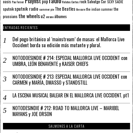
radio
Playlist
pop
rock
Salvatge Cor
oasis
SEXY SADIE
Pau Forner
Relatos Cortos
sputnik radio
The Beatles
sputnik
the
the indian summer
summer pie
the cure
the wheels
u2
álbumes
prussians
verano
ENTRADAS RECIENTES
Del pogo británico al ‘mainstream’ de masas: el Mallorca Live
Occident borda su edición más mutante y plural.
NOTODOESINDIE # 214: ESPECIAL MALLORCA LIVE OCCIDENT con
UMBRA, LEÓN BENAVENTE y KAISER CHIEFS
NOTODOESINDIE # 213: ESPECIAL MALLORCA LIVE OCCIDENT con
CARMEN y MARÍA, DMASSO y STANDSTILL
LA ESCENA MUSICAL BALEAR EN EL MALLORCA LIVE OCCIDENT. pt1
NOTODESINDIE # 212: ROAD TO MALLORCA LIVE – MARIBEL
MAYANS y JOE ORSON
SALMONES A LA CARTA