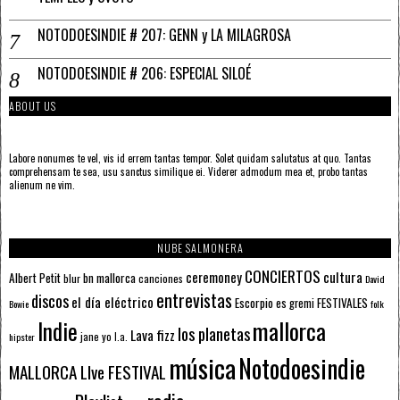
NOTODOESINDIE # 207: GENN y LA MILAGROSA
NOTODOESINDIE # 206: ESPECIAL SILOÉ
ABOUT US
Labore nonumes te vel, vis id errem tantas tempor. Solet quidam salutatus at quo. Tantas
comprehensam te sea, usu sanctus similique ei. Viderer admodum mea et, probo tantas
alienum ne vim.
NUBE SALMONERA
CONCIERTOS
ceremoney
cultura
Albert Petit
bn mallorca
blur
canciones
David
entrevistas
discos
el día eléctrico
Escorpio
FESTIVALES
es gremi
Bowie
folk
mallorca
Indie
los planetas
Lava fizz
jane yo
l.a.
hipster
música
Notodoesindie
MALLORCA LIve FESTIVAL