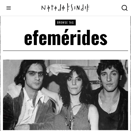
BROWSE TAG
efemérides