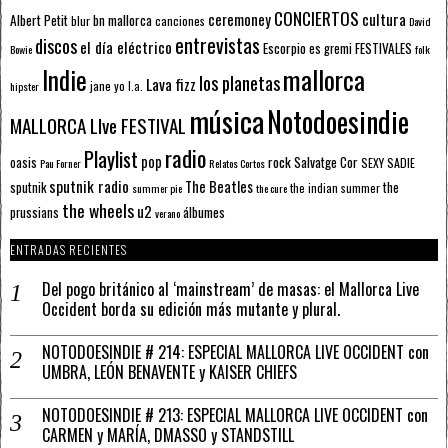
CONCIERTOS
ceremoney
cultura
Albert Petit
bn mallorca
blur
canciones
David
entrevistas
discos
el día eléctrico
Escorpio
FESTIVALES
es gremi
Bowie
folk
mallorca
Indie
los planetas
Lava fizz
jane yo
l.a.
hipster
música
Notodoesindie
MALLORCA LIve FESTIVAL
radio
Playlist
pop
rock
Salvatge Cor
oasis
SEXY SADIE
Pau Forner
Relatos Cortos
sputnik radio
The Beatles
sputnik
the
the indian summer
summer pie
the cure
the wheels
u2
álbumes
prussians
verano
ENTRADAS RECIENTES
Del pogo británico al ‘mainstream’ de masas: el Mallorca Live
Occident borda su edición más mutante y plural.
NOTODOESINDIE # 214: ESPECIAL MALLORCA LIVE OCCIDENT con
UMBRA, LEÓN BENAVENTE y KAISER CHIEFS
NOTODOESINDIE # 213: ESPECIAL MALLORCA LIVE OCCIDENT con
CARMEN y MARÍA, DMASSO y STANDSTILL