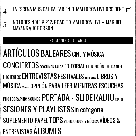
LA ESCENA MUSICAL BALEAR EN EL MALLORCA LIVE OCCIDENT. pt1
NOTODESINDIE # 212: ROAD TO MALLORCA LIVE – MARIBEL
MAYANS y JOE ORSON
SALMONES A LA CARTA
ARTÍCULOS
BALEARES
CINE Y MÚSICA
CONCIERTOS
EDITORIAL
EL RINCÓN DE DANIEL
DOCUMENTALES
ENTREVISTAS
FESTIVALES
LIBROS Y
HIGIÉNICO
Interview
PARA LEER MIENTRAS ESCUCHAS
MÚSICA
OPINIÓN
Music
RADIO
PORTADA - SLIDE
PHOTOGRAPHIC SOUNDS
SERIES
SESIONES Y PLAYLISTS
Sin categoría
TOPS
SUPLEMENTO PAPEL
VÍDEOS &
VIDEOJUEGOS Y MÚSICA
ÁLBUMES
ENTREVISTAS