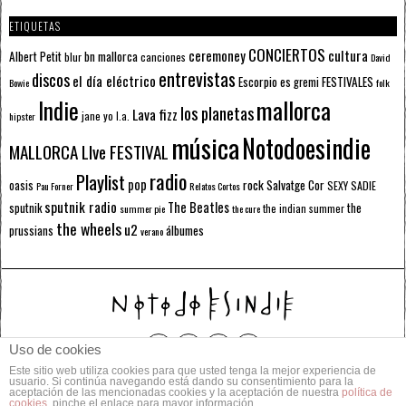
ETIQUETAS
CONCIERTOS
ceremoney
cultura
Albert Petit
bn mallorca
blur
canciones
David
entrevistas
discos
el día eléctrico
Escorpio
FESTIVALES
es gremi
Bowie
folk
mallorca
Indie
los planetas
Lava fizz
jane yo
l.a.
hipster
música
Notodoesindie
MALLORCA LIve FESTIVAL
radio
Playlist
pop
rock
Salvatge Cor
oasis
SEXY SADIE
Pau Forner
Relatos Cortos
sputnik radio
The Beatles
sputnik
the
the indian summer
summer pie
the cure
the wheels
u2
álbumes
prussians
verano
Uso de cookies
Este sitio web utiliza cookies para que usted tenga la mejor experiencia de
© 2014 Todos los derechos reservados.
usuario. Si continúa navegando está dando su consentimiento para la
aceptación de las mencionadas cookies y la aceptación de nuestra
política de
cookies
, pinche el enlace para mayor información.