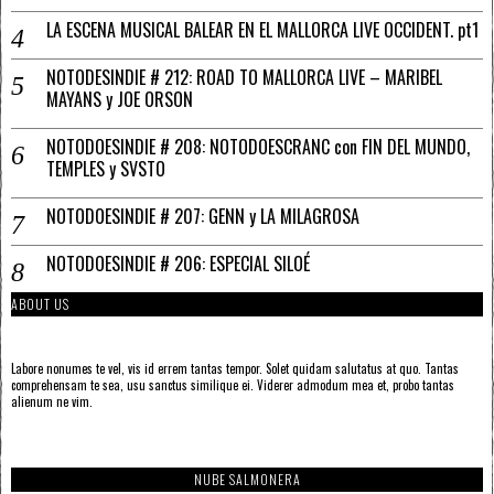
LA ESCENA MUSICAL BALEAR EN EL MALLORCA LIVE OCCIDENT. pt1
NOTODESINDIE # 212: ROAD TO MALLORCA LIVE – MARIBEL
MAYANS y JOE ORSON
NOTODOESINDIE # 208: NOTODOESCRANC con FIN DEL MUNDO,
TEMPLES y SVSTO
NOTODOESINDIE # 207: GENN y LA MILAGROSA
NOTODOESINDIE # 206: ESPECIAL SILOÉ
ABOUT US
Labore nonumes te vel, vis id errem tantas tempor. Solet quidam salutatus at quo. Tantas
comprehensam te sea, usu sanctus similique ei. Viderer admodum mea et, probo tantas
alienum ne vim.
NUBE SALMONERA