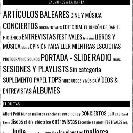
SALMONES A LA CARTA
ARTÍCULOS
BALEARES
CINE Y MÚSICA
CONCIERTOS
EDITORIAL
EL RINCÓN DE DANIEL
DOCUMENTALES
ENTREVISTAS
FESTIVALES
LIBROS Y
HIGIÉNICO
Interview
PARA LEER MIENTRAS ESCUCHAS
MÚSICA
OPINIÓN
Music
RADIO
PORTADA - SLIDE
PHOTOGRAPHIC SOUNDS
SERIES
SESIONES Y PLAYLISTS
Sin categoría
TOPS
SUPLEMENTO PAPEL
VÍDEOS &
VIDEOJUEGOS Y MÚSICA
ÁLBUMES
ENTREVISTAS
ETIQUETAS
CONCIERTOS
ceremoney
cultura
Albert Petit
bn mallorca
blur
canciones
David
entrevistas
discos
el día eléctrico
Escorpio
FESTIVALES
es gremi
Bowie
folk
mallorca
Indie
los planetas
Lava fizz