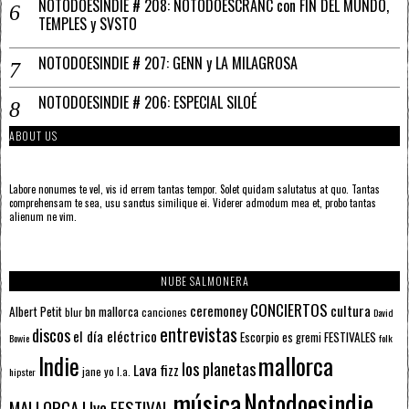
NOTODOESINDIE # 208: NOTODOESCRANC con FIN DEL MUNDO,
TEMPLES y SVSTO
NOTODOESINDIE # 207: GENN y LA MILAGROSA
NOTODOESINDIE # 206: ESPECIAL SILOÉ
ABOUT US
Labore nonumes te vel, vis id errem tantas tempor. Solet quidam salutatus at quo. Tantas
comprehensam te sea, usu sanctus similique ei. Viderer admodum mea et, probo tantas
alienum ne vim.
NUBE SALMONERA
CONCIERTOS
ceremoney
cultura
Albert Petit
bn mallorca
blur
canciones
David
entrevistas
discos
el día eléctrico
Escorpio
FESTIVALES
es gremi
Bowie
folk
mallorca
Indie
los planetas
Lava fizz
jane yo
l.a.
hipster
música
Notodoesindie
MALLORCA LIve FESTIVAL