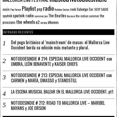
radio
Playlist
pop
rock
Salvatge Cor
oasis
SEXY SADIE
Pau Forner
Relatos Cortos
sputnik radio
The Beatles
sputnik
the
the indian summer
summer pie
the cure
the wheels
u2
álbumes
prussians
verano
ENTRADAS RECIENTES
Del pogo británico al ‘mainstream’ de masas: el Mallorca Live
Occident borda su edición más mutante y plural.
NOTODOESINDIE # 214: ESPECIAL MALLORCA LIVE OCCIDENT con
UMBRA, LEÓN BENAVENTE y KAISER CHIEFS
NOTODOESINDIE # 213: ESPECIAL MALLORCA LIVE OCCIDENT con
CARMEN y MARÍA, DMASSO y STANDSTILL
LA ESCENA MUSICAL BALEAR EN EL MALLORCA LIVE OCCIDENT. pt1
NOTODESINDIE # 212: ROAD TO MALLORCA LIVE – MARIBEL
MAYANS y JOE ORSON