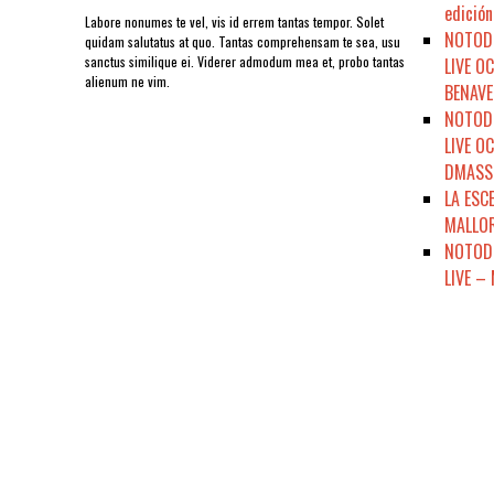
edición
Labore nonumes te vel, vis id errem tantas tempor. Solet
NOTODO
quidam salutatus at quo. Tantas comprehensam te sea, usu
sanctus similique ei. Viderer admodum mea et, probo tantas
LIVE O
alienum ne vim.
BENAVE
NOTODO
LIVE O
DMASSO
LA ESC
MALLOR
NOTODE
LIVE –