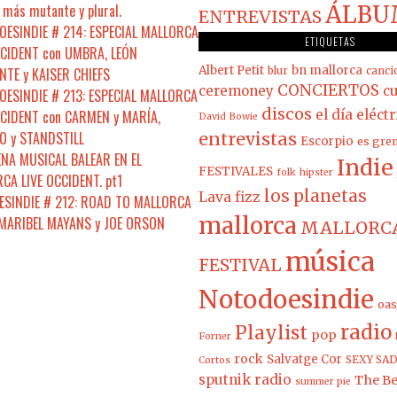
 más mutante y plural.
ÁLBU
ENTREVISTAS
ESINDIE # 214: ESPECIAL MALLORCA
ETIQUETAS
CCIDENT con UMBRA, LEÓN
Albert Petit
bn mallorca
NTE y KAISER CHIEFS
blur
canci
CONCIERTOS
ceremoney
cu
ESINDIE # 213: ESPECIAL MALLORCA
discos
CCIDENT con CARMEN y MARÍA,
el día eléct
David Bowie
 y STANDSTILL
entrevistas
Escorpio
es gre
ENA MUSICAL BALEAR EN EL
Indie
FESTIVALES
folk
hipster
CA LIVE OCCIDENT. pt1
los planetas
Lava fizz
SINDIE # 212: ROAD TO MALLORCA
mallorca
 MARIBEL MAYANS y JOE ORSON
MALLORCA
música
FESTIVAL
Notodoesindie
oas
radio
Playlist
pop
Forner
rock
Salvatge Cor
SEXY SAD
Cortos
sputnik radio
The Be
summer pie