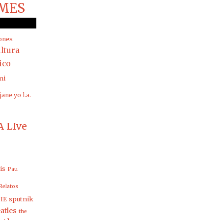
MES
ones
ltura
rico
mi
jane yo
l.a.
 LIve
is
Pau
Relatos
sputnik
IE
atles
the