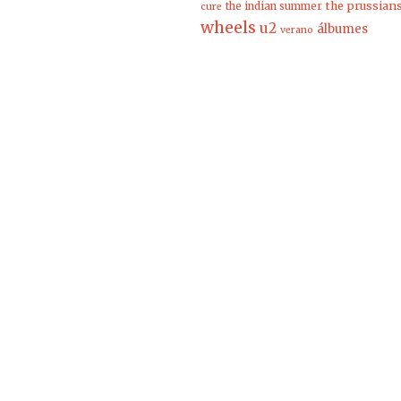
the prussian
the indian summer
cure
wheels
u2
álbumes
verano