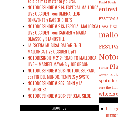
edición más mutante y plural.
David Bowie
NOTODOESINDIE # 214: ESPECIAL MALLORCA
entrevi
LIVE OCCIDENT con UMBRA, LEÓN
FESTIVAL
BENAVENTE y KAISER CHIEFS
NOTODOESINDIE # 213: ESPECIAL MALLORCA
Lava fizz
LIVE OCCIDENT con CARMEN y MARÍA,
mallo
DMASSO y STANDSTILL
LA ESCENA MUSICAL BALEAR EN EL
FESTIV
MALLORCA LIVE OCCIDENT. pt1
Noto
NOTODESINDIE # 212: ROAD TO MALLORCA
LIVE – MARIBEL MAYANS y JOE ORSON
Pla
Forner
NOTODOESINDIE # 208: NOTODOESCRANC
rock
Cortos
con FIN DEL MUNDO, TEMPLES y SVSTO
sputnik r
NOTODOESINDIE # 207: GENN y LA
the ind
cure
MILAGROSA
wheels
NOTODOESINDIE # 206: ESPECIAL SILOÉ
Del pog
ABOUT US
masas: 