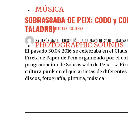
MÚSICA
SOBRASSADA DE PEIX: CODO y C
SESIONES Y PLAYLISTS
TALADRO)
PARA LEER MIENTRAS ESCUCHAS
BY
JESÚS MATEU ROSSELLÓ
9 DE MAYO DE 2016
BALEAR
PHOTOGRAPHIC SOUNDS
El pasado 30.04.2016 se celebraba en el Claus
Fireta de Paper de Peix organizado por el co
programación de Sobrassada de Peix. La Firet
cultura punk en el que artistas de diferente
discos, fotografía, pintura, música