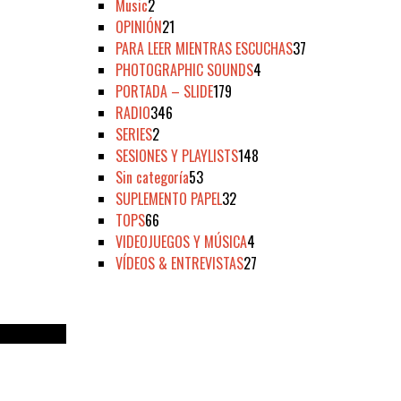
Music
2
OPINIÓN
21
PARA LEER MIENTRAS ESCUCHAS
37
PHOTOGRAPHIC SOUNDS
4
PORTADA – SLIDE
179
RADIO
346
SERIES
2
SESIONES Y PLAYLISTS
148
Sin categoría
53
SUPLEMENTO PAPEL
32
TOPS
66
VIDEOJUEGOS Y MÚSICA
4
VÍDEOS & ENTREVISTAS
27