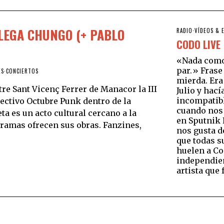
OLEGA CHUNGO (+ PABLO
RADIO
·
VÍDEOS & 
CODO LIVE
«Nada como 
par.» Frase
ES
·
CONCIERTOS
mierda. Er
tre Sant Vicenç Ferrer de Manacor la III
Julio y hací
incompatibl
lectivo Octubre Punk dentro de la
cuando nos
a es un acto cultural cercano a la
en Sputnik 
s ramas ofrecen sus obras. Fanzines,
nos gusta d
que todas s
huelen a Co
independie
artista que 