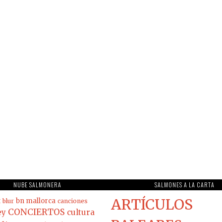
NUBE SALMONERA
SALMONES A LA CARTA
ARTÍCULOS
t
bn mallorca
blur
canciones
CONCIERTOS
ey
cultura