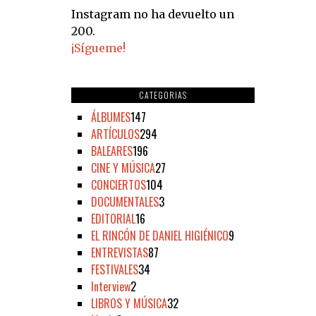
Instagram no ha devuelto un
200.
¡Sígueme!
CATEGORIAS
ÁLBUMES
147
ARTÍCULOS
294
BALEARES
196
CINE Y MÚSICA
27
CONCIERTOS
104
DOCUMENTALES
3
EDITORIAL
16
EL RINCÓN DE DANIEL HIGIÉNICO
9
ENTREVISTAS
87
FESTIVALES
34
Interview
2
LIBROS Y MÚSICA
32