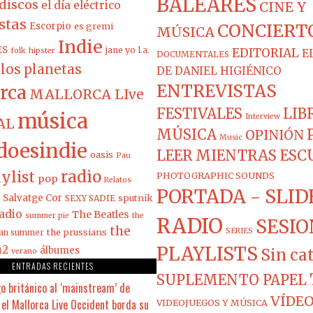
BALEARES
discos
el día eléctrico
CINE Y
stas
Escorpio
es gremi
CONCIERT
MÚSICA
Indie
ES
jane yo
l.a.
EDITORIAL
folk
hipster
E
DOCUMENTALES
los planetas
DE DANIEL HIGIÉNICO
ENTREVISTAS
rca
MALLORCA LIve
FESTIVALES
LIB
música
Interview
AL
MÚSICA
OPINIÓN
Music
doesindie
LEER MIENTRAS ES
oasis
Pau
radio
ylist
PHOTOGRAPHIC SOUNDS
pop
Relatos
PORTADA - SLID
Salvatge Cor
sputnik
SEXY SADIE
adio
The Beatles
summer pie
the
RADIO
SESIO
the
the prussians
SERIES
ian summer
PLAYLISTS
u2
álbumes
Sin ca
verano
ENTRADAS RECIENTES
SUPLEMENTO PAPEL
o británico al ‘mainstream’ de
VÍDEO
el Mallorca Live Occident borda su
VIDEOJUEGOS Y MÚSICA