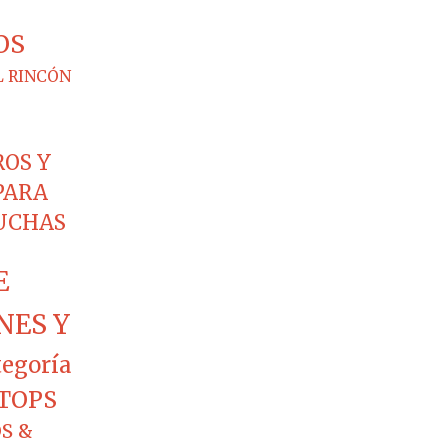
OS
L RINCÓN
ROS Y
PARA
CUCHAS
E
NES Y
tegoría
TOPS
S &