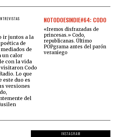
NOTODOESINDIE#64: CODO
ENTREVISTAS
«Iremos disfrazadas de
princesas.» Codo,
ir juntos a la
republicanas. Último
 poética de
POPgrama antes del parón
a mediados de
veraniego
a un calor
e con la vida
 visitaron Codo
Radio. Lo que
e este duo es
us versiones
do,
ntemente del
fusilen
INSTAGRAM