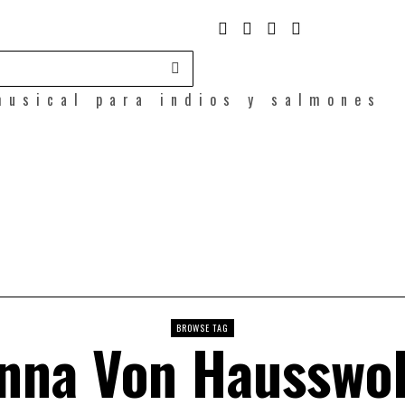
musical para indios y salmones
BROWSE TAG
nna Von Hausswol