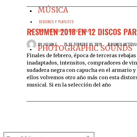
MÚSICA
SESIONES Y PLAYLISTS
RESUMEN 2018 EN 12 DISCOS PAR
PARA LEER MIENTRAS ESCUCHAS
BY
JULIAN E.
25 DE FEBRERO DE 2019
ÁLBUMES
·
ARTÍCUL
PHOTOGRAPHIC SOUNDS
Finales de febrero, época de terceras rebajas 
inadaptados, intensitos, compradores de vi
sudadera negra con capucha en el armario y u
ellos volvemos otro año más con esta distor
musical. Si en la selección del año