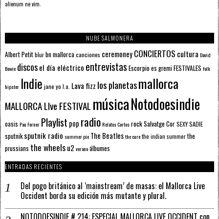
alienum ne vim.
NUBE SALMONERA
CONCIERTOS
ceremoney
cultura
Albert Petit
bn mallorca
blur
canciones
David
entrevistas
discos
el día eléctrico
Escorpio
FESTIVALES
es gremi
Bowie
folk
mallorca
Indie
los planetas
Lava fizz
jane yo
l.a.
hipster
música
Notodoesindie
MALLORCA LIve FESTIVAL
radio
Playlist
pop
rock
Salvatge Cor
oasis
SEXY SADIE
Pau Forner
Relatos Cortos
sputnik radio
The Beatles
sputnik
the
the indian summer
summer pie
the cure
the wheels
u2
álbumes
prussians
verano
ENTRADAS RECIENTES
Del pogo británico al ‘mainstream’ de masas: el Mallorca Live
Occident borda su edición más mutante y plural.
NOTODOESINDIE # 214: ESPECIAL MALLORCA LIVE OCCIDENT con