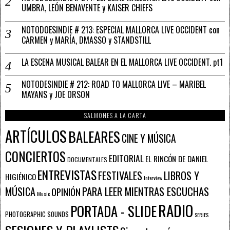
UMBRA, LEÓN BENAVENTE y KAISER CHIEFS
NOTODOESINDIE # 213: ESPECIAL MALLORCA LIVE OCCIDENT con
CARMEN y MARÍA, DMASSO y STANDSTILL
LA ESCENA MUSICAL BALEAR EN EL MALLORCA LIVE OCCIDENT. pt1
NOTODESINDIE # 212: ROAD TO MALLORCA LIVE – MARIBEL
MAYANS y JOE ORSON
SALMONES A LA CARTA
ARTÍCULOS
BALEARES
CINE Y MÚSICA
CONCIERTOS
EDITORIAL
EL RINCÓN DE DANIEL
DOCUMENTALES
ENTREVISTAS
FESTIVALES
LIBROS Y
HIGIÉNICO
Interview
PARA LEER MIENTRAS ESCUCHAS
MÚSICA
OPINIÓN
Music
RADIO
PORTADA - SLIDE
PHOTOGRAPHIC SOUNDS
SERIES