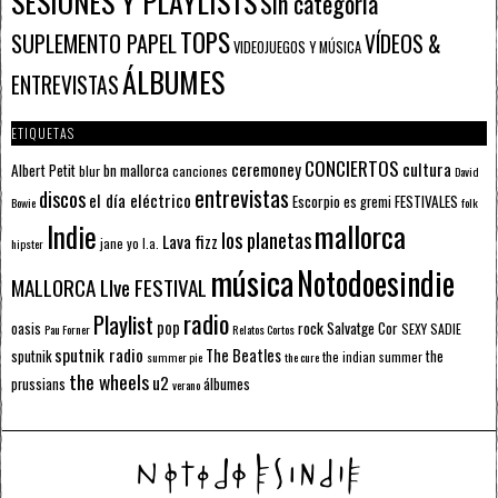
SESIONES Y PLAYLISTS
Sin categoría
TOPS
SUPLEMENTO PAPEL
VÍDEOS &
VIDEOJUEGOS Y MÚSICA
ÁLBUMES
ENTREVISTAS
ETIQUETAS
CONCIERTOS
ceremoney
cultura
Albert Petit
bn mallorca
blur
canciones
David
entrevistas
discos
el día eléctrico
Escorpio
FESTIVALES
es gremi
Bowie
folk
mallorca
Indie
los planetas
Lava fizz
jane yo
l.a.
hipster
música
Notodoesindie
MALLORCA LIve FESTIVAL
radio
Playlist
pop
rock
Salvatge Cor
oasis
SEXY SADIE
Pau Forner
Relatos Cortos
sputnik radio
The Beatles
sputnik
the
the indian summer
summer pie
the cure
the wheels
u2
álbumes
prussians
verano