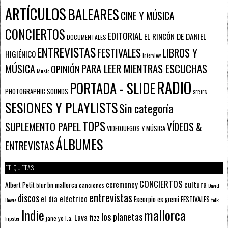
ARTÍCULOS
BALEARES
CINE Y MÚSICA
CONCIERTOS
EDITORIAL
EL RINCÓN DE DANIEL
DOCUMENTALES
ENTREVISTAS
FESTIVALES
LIBROS Y
HIGIÉNICO
Interview
PARA LEER MIENTRAS ESCUCHAS
MÚSICA
OPINIÓN
Music
RADIO
PORTADA - SLIDE
PHOTOGRAPHIC SOUNDS
SERIES
SESIONES Y PLAYLISTS
Sin categoría
TOPS
SUPLEMENTO PAPEL
VÍDEOS &
VIDEOJUEGOS Y MÚSICA
ÁLBUMES
ENTREVISTAS
ETIQUETAS
CONCIERTOS
ceremoney
cultura
Albert Petit
bn mallorca
blur
canciones
David
entrevistas
discos
el día eléctrico
Escorpio
FESTIVALES
es gremi
Bowie
folk
mallorca
Indie
los planetas
Lava fizz
jane yo
l.a.
hipster