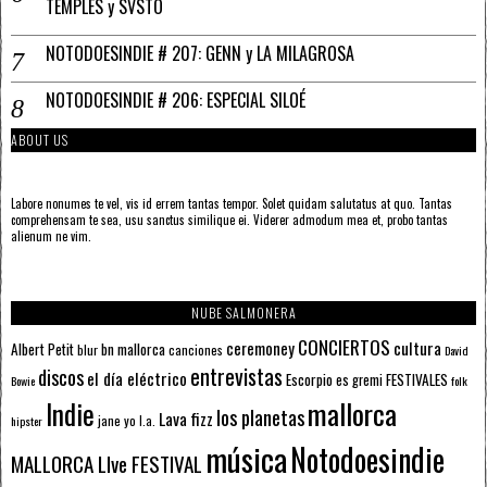
TEMPLES y SVSTO
NOTODOESINDIE # 207: GENN y LA MILAGROSA
NOTODOESINDIE # 206: ESPECIAL SILOÉ
ABOUT US
Labore nonumes te vel, vis id errem tantas tempor. Solet quidam salutatus at quo. Tantas
comprehensam te sea, usu sanctus similique ei. Viderer admodum mea et, probo tantas
alienum ne vim.
NUBE SALMONERA
CONCIERTOS
ceremoney
cultura
Albert Petit
bn mallorca
blur
canciones
David
entrevistas
discos
el día eléctrico
Escorpio
FESTIVALES
es gremi
Bowie
folk
mallorca
Indie
los planetas
Lava fizz
jane yo
l.a.
hipster
música
Notodoesindie
MALLORCA LIve FESTIVAL