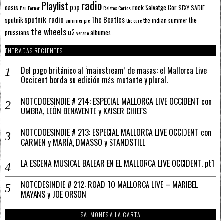
radio
Playlist
pop
rock
Salvatge Cor
oasis
SEXY SADIE
Pau Forner
Relatos Cortos
sputnik radio
The Beatles
sputnik
the
the indian summer
summer pie
the cure
the wheels
u2
álbumes
prussians
verano
ENTRADAS RECIENTES
Del pogo británico al ‘mainstream’ de masas: el Mallorca Live
Occident borda su edición más mutante y plural.
NOTODOESINDIE # 214: ESPECIAL MALLORCA LIVE OCCIDENT con
UMBRA, LEÓN BENAVENTE y KAISER CHIEFS
NOTODOESINDIE # 213: ESPECIAL MALLORCA LIVE OCCIDENT con
CARMEN y MARÍA, DMASSO y STANDSTILL
LA ESCENA MUSICAL BALEAR EN EL MALLORCA LIVE OCCIDENT. pt1
NOTODESINDIE # 212: ROAD TO MALLORCA LIVE – MARIBEL
MAYANS y JOE ORSON
SALMONES A LA CARTA