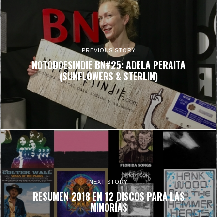
PREVIOUS STORY
NOTODOESINDIE BN#25: ADELA PERAITA
(SUNFLOWERS & STERLIN)
NEXT STORY
RESUMEN 2018 EN 12 DISCOS PARA LAS
MINORÍAS