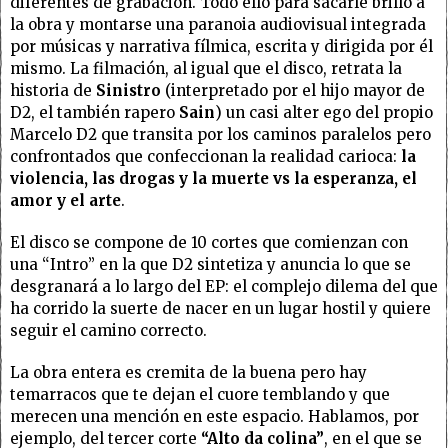
diferentes de grabación. Todo ello para sacarle brillo a
la obra y montarse una paranoia audiovisual integrada
por músicas y narrativa fílmica, escrita y dirigida por él
mismo. La filmación, al igual que el disco, retrata la
historia de
Sinistro
(interpretado por el hijo mayor de
D2, el también rapero
Sain
) un casi alter ego del propio
Marcelo D2 que transita por los caminos paralelos pero
confrontados que confeccionan la realidad carioca:
la
violencia, las drogas y la muerte vs la esperanza, el
amor y el arte
.
El disco se compone de 10 cortes que comienzan con
una “Intro” en la que D2 sintetiza y anuncia lo que se
desgranará a lo largo del EP: el complejo dilema del que
ha corrido la suerte de nacer en un lugar hostil y quiere
seguir el camino correcto.
La obra entera es cremita de la buena pero hay
temarracos que te dejan el cuore temblando y que
merecen una mención en este espacio. Hablamos, por
ejemplo, del tercer corte
“Alto da colina”
, en el que se