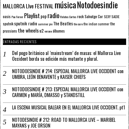
música
Notodoesindie
MALLORCA LIve FESTIVAL
radio
Playlist
pop
rock
Salvatge Cor
oasis
SEXY SADIE
Pau Forner
Relatos Cortos
sputnik radio
The Beatles
sputnik
the
the indian summer
summer pie
the cure
the wheels
u2
álbumes
prussians
verano
ENTRADAS RECIENTES
Del pogo británico al ‘mainstream’ de masas: el Mallorca Live
Occident borda su edición más mutante y plural.
NOTODOESINDIE # 214: ESPECIAL MALLORCA LIVE OCCIDENT con
UMBRA, LEÓN BENAVENTE y KAISER CHIEFS
NOTODOESINDIE # 213: ESPECIAL MALLORCA LIVE OCCIDENT con
CARMEN y MARÍA, DMASSO y STANDSTILL
LA ESCENA MUSICAL BALEAR EN EL MALLORCA LIVE OCCIDENT. pt1
NOTODESINDIE # 212: ROAD TO MALLORCA LIVE – MARIBEL
MAYANS y JOE ORSON