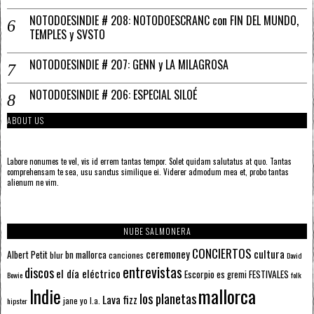
NOTODOESINDIE # 208: NOTODOESCRANC con FIN DEL MUNDO,
TEMPLES y SVSTO
NOTODOESINDIE # 207: GENN y LA MILAGROSA
NOTODOESINDIE # 206: ESPECIAL SILOÉ
ABOUT US
Labore nonumes te vel, vis id errem tantas tempor. Solet quidam salutatus at quo. Tantas
comprehensam te sea, usu sanctus similique ei. Viderer admodum mea et, probo tantas
alienum ne vim.
NUBE SALMONERA
CONCIERTOS
ceremoney
cultura
Albert Petit
bn mallorca
blur
canciones
David
entrevistas
discos
el día eléctrico
Escorpio
FESTIVALES
es gremi
Bowie
folk
mallorca
Indie
los planetas
Lava fizz
jane yo
l.a.
hipster